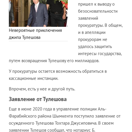
пришел к выводу о
безосновательности
заявлений
прокуратуры. В общем,
Невероятные приключения
и в апелляции
джипа Тулешова
прокурорам не
удалось защитить
интересы государства,
путем возвращения Тулешову его миллиардов.
У прокуратуры остается возможность обратиться в
кассационные инстанции.
Впрочем, есть у нее и другой путь.
Заявление от Тулешова
Еще в июне 2020 года в управление полиции Аль-
Фарабийского района Шымкента поступило заявление от
осужденного Тулешова Тохтара Джусиповича. В своем
заявлении Тулешов сообщал, что нотариус Б.