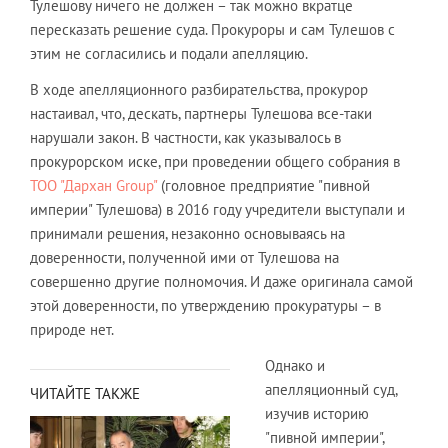
Тулешову ничего не должен – так можно вкратце
пересказать решение суда. Прокуроры и сам Тулешов с
этим не согласились и подали апелляцию.
В ходе апелляционного разбирательства, прокурор
настаивал, что, дескать, партнеры Тулешова все-таки
нарушали закон. В частности, как указывалось в
прокурорском иске, при проведении общего собрания в
ТОО "Дархан Group"
(головное предприятие "пивной
империи" Тулешова) в 2016 году учредители выступали и
принимали решения, незаконно основываясь на
доверенности, полученной ими от Тулешова на
совершенно другие полномочия. И даже оригинала самой
этой доверенности, по утверждению прокуратуры – в
природе нет.
Однако и
апелляционный суд,
ЧИТАЙТЕ ТАКЖЕ
изучив историю
"пивной империи",