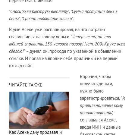
первые счастливчики.
"Спасибо за быструю выплату", "Сумма поступит день в
день!", "Срочно подавайте заявки".
В уме Асеке уже распланировал, на что потратит
свалившиеся на голову деньги.
"Теперь есть, на что
юбилей справить. 150 человек позову! Нет, 200! Круче всех
сделаю!" –
думал он, проходя по указанной в объявлении
ссылке. И попал на вполне себе приличный на первый
взгляд сайт.
Впрочем, чтобы
получить деньги,
ЧИТАЙТЕ ТАКЖЕ
нужно было
зарегистрироваться.
"И
правильно, зачем кому
попало платить",
-
соглашался Асеке,
вводя ИИН и данные
Как Асеке дачу продавал и
банковской карты.