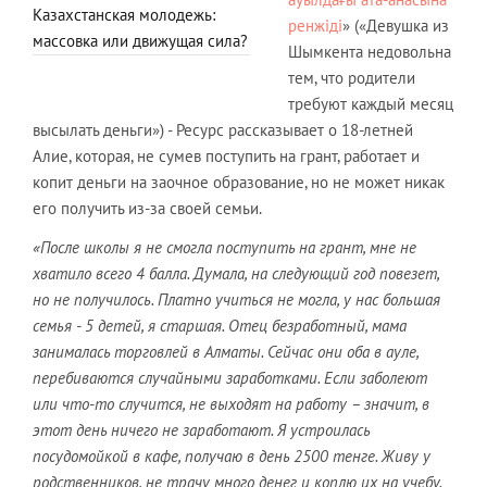
Казахстанская молодежь:
ренжіді
» («Девушка из
массовка или движущая сила?
Шымкента недовольна
тем, что родители
требуют каждый месяц
высылать деньги») - Ресурс рассказывает о 18-летней
Алие, которая, не сумев поступить на грант, работает и
копит деньги на заочное образование, но не может никак
его получить из-за своей семьи.
«После школы я не смогла поступить на грант, мне не
хватило всего 4 балла. Думала, на следующий год повезет,
но не получилось. Платно учиться не могла, у нас большая
семья - 5 детей, я старшая. Отец безработный, мама
занималась торговлей в Алматы. Сейчас они оба в ауле,
перебиваются случайными заработками. Если заболеют
или что-то случится, не выходят на работу – значит, в
этот день ничего не заработают. Я устроилась
посудомойкой в кафе, получаю в день 2500 тенге. Живу у
родственников, не трачу много денег и коплю их на учебу.