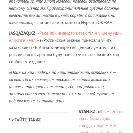
впечатление, что этот молодой человек действовал по
четкому сценарию. Правоохранительные органы должны
выяснить его личность в целях борьбы с радикальными
течениями»,
- считает автор заметки Нурзат ТОКЖАН.
JASQAZAQ
.
KZ
: «
Ресейлік имамдар қазақ тілін үйрену үшін
елімізге келді
» («Российские имамы приехали учить
казахский») - В Алматы четыре священнослужителя из
российского Саратова будут месяц учить казахский язык,
сообщает издание.
«Один из них таджик по национальности, остальные —
казахи. По их словам, им необходимо знать казахский,
потому что треть населения, где они работают,
этнические казахи. Знакомить их с религией лучше на
родном языке, считают они».
STAN.
KZ
:
«
Шымкенттік
қыз айына ақша
ЧИТАЙТЕ ТАКЖЕ
салуды талап ететін
ауылдағы ата-анасына