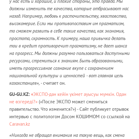
у нас есть и хорошие, и плохие стороны, это правда. Мы
должны изменить те качества, которые отбрасывают нас
назад. Например, любовь к расточительству, хвастовство,
высокомерие. Если мы противопоставим им прагматизм,
то сможем развить в себе такие качества, как экономия,
простота, скромность. К примеру, наша привычка делать
тои в кредит противоречит прагматизму, не дает шанса
на прогресс. Мы должны разумно пользоваться доступными
ресурсами, стремиться к знаниям. Быть образованными,
иметь прогрессивное сознание вкупе с сохранением
национальной культуры и ценностей - вот главная цель
казахстанцев»,
- считает он.
GU-GU.KZ:
«
ЭКСПО-дан кейін үкімет ауысуы мүмкін. Одан
не өзгереді?»
(«После ЭКСПО может смениться
правительство. Что изменится?») - Сайт публикует отрывок
интервью с политологом Досом КОШИМОМ со ссылкой на
Caravan.kz
«Никогда не обращал внимания на такую вещь, как смена