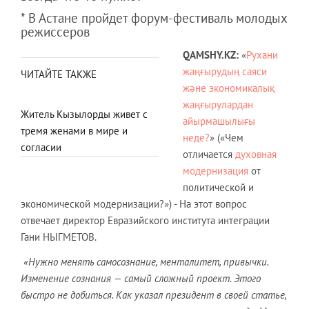
* В Астане пройдет форум-фестиваль молодых
режиссеров
QAMSHY.
KZ
:
«
Рухани
жаңғырудың саяси
ЧИТАЙТЕ ТАКЖЕ
және экономикалық
жаңғырулардан
Житель Кызылорды живет с
айырмашылығы
тремя женами в мире и
неде?
» («Чем
согласии
отличается
духовная
модернизация
от
политической и
экономической модернизации?») - На этот вопрос
отвечает директор Евразийского института интеграции
Гани НЫГМЕТОВ.
«Нужно менять самосознание, менталитет, привычки.
Изменение сознания — самый сложный проект. Этого
быстро не добиться. Как указал президент в своей статье,