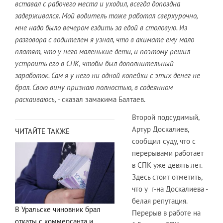
вставал с рабочего места и уходил, всегда допоздна
задерживался. Мой водитель тоже работал сверхурочно,
мне надо было вечером ездить за едой в столовую. Из
разговора с водителем я узнал, что в акимате ему мало
платят, что у него маленькие дети, и поэтому решил
устроить его в СПК, чтобы был дополнительный
заработок. Сам я у него ни одной копейки с этих денег не
брал. Свою вину признаю полностью, в содеянном
раскаиваюсь,
- сказал замакима Балтаев.
Второй подсудимый,
Артур Доскалиев,
ЧИТАЙТЕ ТАКЖЕ
сообщил суду, что с
перерывами работает
в СПК уже девять лет.
Здесь стоит отметить,
что у г-на Доскалиева -
белая репутация.
В Уральске чиновник брал
Перерыв в работе на
откаты с коммерсанта и