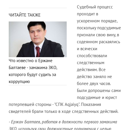
Судебный процесс
проходит в
ЧИТАЙТЕ ТАКЖЕ
ускоренном порядке,
поскольку подсудимые
признали свою вину, в
содеянном раскаялись
и всячески
способствовали
Что известно о Ержане
следственным
Балтаеве - замакима ЗКО,
действиям. Все
которого будут судить за
действо заняло не
коррупцию
более двух часов.
Были допрошены сами
подсудимые и юрист
потерпевшей стороны - "СПК Aqjaiyq". Показания
свидетелей брали только в ходе следственных действий.
- Ержан Балтаев, работая в должности первого замакима
ЗКО, используя свои должностные полномочия с целью