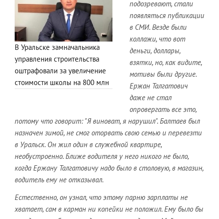
подозревают, стали
появляться публикации
в СМИ. Везде были
коллажи, что вот
В Уральске замначальника
деньги, доллары,
управления строительства
взятки, но, как видите,
оштрафовали за увеличение
мотивы были другие.
стоимости школы на 800 млн
Ержан Талгатович
даже не стал
опровергать все это,
потому что говорит: "Я виноват, я нарушил". Балтаев был
назначен зимой, не смог оторвать свою семью и перевезти
в Уральск. Он жил один в служебной квартире,
необустроенно. Ближе водителя у него никого не было,
когда Ержану Талгатовичу надо было в столовую, в магазин,
водитель ему не отказывал.
Естественно, он узнал, что этому парню зарплаты не
хватает, сам в карман ни копейки не положил. Ему было бы