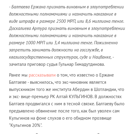
- Балтаева Ержана признать виновным в злоупотреблении
должностными полномочиями и назначить наказание в
виде штрафа в размере 2500 МРП, или 8,6 миллиона тенге.
Доскалиева Артура признать виновным в злоупотреблении
должностными полномочиями и назначить наказание в
размере 1000 МРП или 3,4 миллиона тенге. Пожизненно
запретить занимать должности на госслужбе, в
квазигосударственных структурах, суде и Нацбанке,
-
зачитала приговор судья Гульнар Гимадутдинова.
Ранее мы
рассказывали
о том, что известно о Ержане
Балтаеве - выяснилось, что экс-чиновник является
выпускником того же института Абердин в Шотландии, что
и экс- вице-премьер РК Алтай КУЛЬГИНОВ. В должностях
Балтаев продвигался с ним в тесной связке. Балтаеву было
предъявлено обвинение после того, как был уволен сам
Кульгинов на фоне слухов о его обидном прозвище
"Кульгинов 20%".