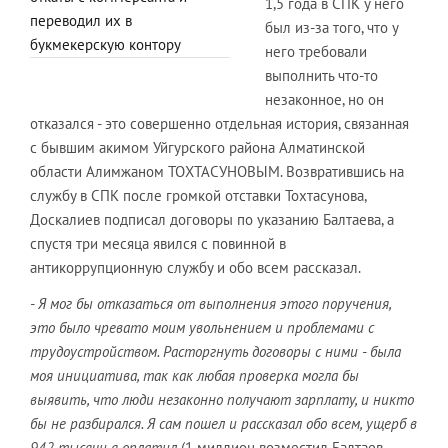
1,5 года в СПК у него
переводил их в
был из-за того, что у
букмекерскую контору
него требовали
выполнить что-то
незаконное, но он
отказался - это совершенно отдельная история, связанная
с бывшим акимом Уйгурского района Алматинской
области Алимжаном ТОХТАСУНОВЫМ. Возвратившись на
службу в СПК после громкой отставки Тохтасунова,
Доскалиев подписал договоры по указанию Балтаева, а
спустя три месяца явился с повинной в
антикоррупционную службу и обо всем рассказал.
- Я мог бы отказаться от выполнения этого поручения,
это было чревато моим увольнением и проблемами с
трудоустройством. Расторгнуть договоры с ними - была
моя инициатива, так как любая проверка могла бы
выявить, что люди незаконно получают зарплату, и никто
бы не разбирался. Я сам пошел и рассказал обо всем, ущерб в
942 тысячи я оплатил
(1 миллион возместил Балтаев -