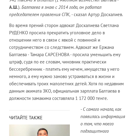
А.Ш.
).
Балтаева я знаю с 2014 года, он работал
председателем правления СПК,
- сказал Артур Доскалиев.
Во время прений сторон адвокат Доскалиева Светлана
РУДЕНКО просила прекратить уголовное дело в
отношении него в связи с явкой с повинной и
сотрудничеством со следствием. Адвокат же Ержана
Балтаева - Тамара САРСЕНОВА - просила уменьшить ему
штраф, судя по ее словам, чиновник практически
бессеребренник - платить ему нечем, имущества у него
немного, а ему нужно заново устраиваться в жизни и
обеспечивать троих малолетних детей. Хотя по недавним
данным акимата ЗКО, официальная зарплата Балтаева в
должности замакима составляла 1 172 000 тенге.
- С самого начала, как
появилась информация
ЧИТАЙТЕ ТАКЖЕ
о том, что моего
подзащитного