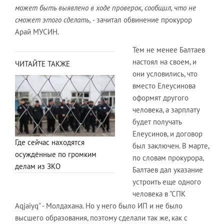
может быть выявлено в ходе проверок, сообщил, что не
сможет этого сделать,
- зачитал обвинение прокурор
Арай МУСИН.
Тем не менее Балтаев
настоял на своем, и
ЧИТАЙТЕ ТАКЖЕ
они условились, что
вместо Елеусинова
оформят другого
человека, а зарплату
будет получать
Елеусинов, и договор
Где сейчас находятся
был заключен. В марте,
осуждённые по громким
по словам прокурора,
делам из ЗКО
Балтаев дал указание
устроить еще одного
человека в "СПК
Aqjaiyq" - Молдахана. Но у него было ИП и не было
высшего образования, поэтому сделали так же, как с