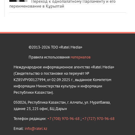
Переход к однопалатному Парламенту и его
переименование в Құрылтай
©2013-2026 ТОО «Ratel Media»
Правила использования
материалов
Международное информационное агентство «Ratel Media»
(Свидетельство о постановке на переучёт №
KZ85VPY00127994, от 02.09.2025 г., выданное Комитетом
информации Министерства культуры и информации
Республики Казахстан).
050026, Республика Казахстан, г. Алматы, ул. Муратбаева,
здание 23, 225 офис, БЦ Дарын
Телефон редакции:
+7 (708) 970-96-68
;
+7 (727) 970-96-68
Email:
info@ratel.kz