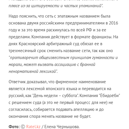
плюсе из-за цитируемости и частых упоминаний".
Надо пояснить, что сеть с эпатажным названием была
основана двумя российскими предпринимателями в 2016
году и за это время раскинулась по всей РФ и за ее
пределами. Компания действует в формате франшизы. На
днях Красноярский арбитражный суд обязал ее в
трехмесячный срок сменить название сети, так как оно
"противоречит общеизвестным принципам гуманности и
морали, может вызвать ассоциацию с бранной
ненормативной лексикой".
Ответчик доказывал, что фирменное наименование
является лексемой японского языка и переводится на
русский, как "День недели – суббота". Компания "Ёбидоёби"
с решением суда (а это не первый процесс для нее) не
согласилась, собирается подавать апелляцию и до
окончания спора менять название не будет.
Фото:
Ⓒ
Ratel.kz
/ Елена Чернышова.