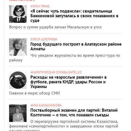
АЛИСА ГРАНД
«Я сейчас чуть подвисла»: свидетельница
Бажкеновой запуталась в своих показаниях в
суде
Вопрос о сумме ущерба загнал Масальскую в угол
ОЛЕСЯ ШЛЕПНЕВА
Город будущего построят в Алатауском районе
Алматы
Что увидели журналисты во время пресс-тура по
району
АНАЛИТИЧЕСКАЯ СЛУЖБА RATEL.KZ
Расходы на «взрослые развлечения» в
футболе, ракета КНДР, удары России и
Украины
Главное в мире: обзор СМИ
АННА КАЛАШНИКОВА
Поствыборный экзамен для партий: Виталий
Колточник — о том, что показали съезды
О перезагрузке партийной системы Казахстана,
феномене «семипартийности» и завершении эпохи партий
одного человека