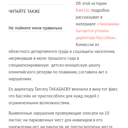
Об этой истории
Ratel
.
kz
подробно
ЧИТАЙТЕ ТАКЖЕ
рассказывал в
материале
«
Чиновники
Не поймите меня правильно
пытаются утопить
директора бассейна»
.
Комиссия из
областного департамента труда и соцзащиты населения,
нагрянувшая в июле прошлого года в
специализированную детско-юношескую школу
олимпийского резерва по плаванию, составила акт о
нарушениях.
Ее директору
Талгату ТАКАБАЕВУ вменили
в вину тот факт,
что бассейн не приспособлен для нужд людей с
ограниченными возможностями.
Выявленные нарушения проверяющие описали на 10
листах: ни парковочных мест для инвалидов в его
учреждении нет, ни пандусов, не предусмотрены места