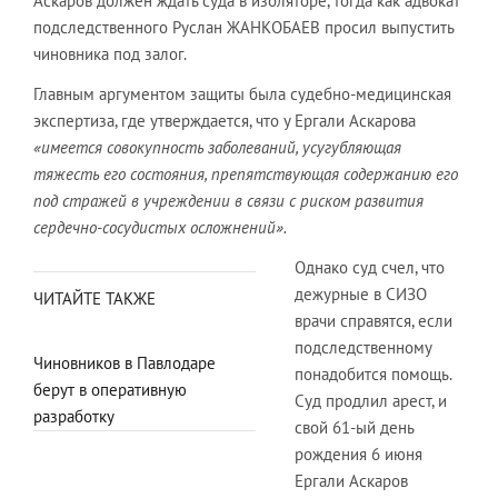
Аскаров должен ждать суда в изоляторе, тогда как адвокат
подследственного Руслан ЖАНКОБАЕВ просил выпустить
чиновника под залог.
Главным аргументом защиты была судебно-медицинская
экспертиза, где утверждается, что у Ергали Аскарова
«имеется совокупность заболеваний, усугубляющая
тяжесть его состояния, препятствующая содержанию его
под стражей в учреждении в связи с риском развития
сердечно-сосудистых осложнений».
Однако суд счел, что
дежурные в СИЗО
ЧИТАЙТЕ ТАКЖЕ
врачи справятся, если
подследственному
Чиновников в Павлодаре
понадобится помощь.
берут в оперативную
Суд продлил арест, и
разработку
свой 61-ый день
рождения 6 июня
Ергали Аскаров