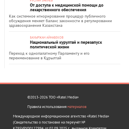
РУСЛАН ЗАКИЕВ
От доступа к медицинской помощи до
лекарственного обеспечения
Как системное игнорирование процедур публичного
обсуждения меняет баланс законности в регулировании
здравоохранения Казахстана
БАУЫРЖАН АЙНАБЕКОВ
Национальный курултай и перезапуск
политической жизни
Переход к однопалатному Парламенту и его
переименование в Құрылтай
©2013-2026 ТОО «Ratel Media»
Правила использования
материалов
Международное информационное агентство «Ratel Media»
(Свидетельство о постановке на переучёт №
KZ85VPY00127994, от 02.09.2025 г., выданное Комитетом