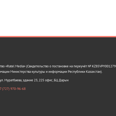
о «Ratel Media» (Свидетельство о постановке на переучёт № KZ85VPY0012799
рмации Министерства культуры и информации Республики Казахстан).
 ул. Муратбаева, здание 23, 225 офис, БЦ Дарын
7 (727) 970-96-68