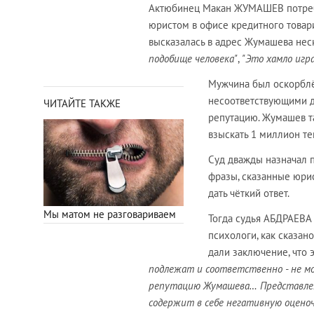
Актюбинец Макан ЖУМАШЕВ потребов
юристом в офисе кредитного товар
высказалась в адрес Жумашева нес
подобище человека"
,
"Это хамло игр
Мужчина был оскорблён
несоответствующими д
ЧИТАЙТЕ ТАКЖЕ
репутацию. Жумашев та
взыскать 1 миллион те
Суд дважды назначал 
фразы, сказанные юри
дать чёткий ответ.
Мы матом не разговариваем
Тогда судья АБДРАЕВА 
психологи, как сказан
дали заключение, что 
подлежат и соответственно - не мо
репутацию Жумашева…
Представлен
содержит в себе негативную оценоч