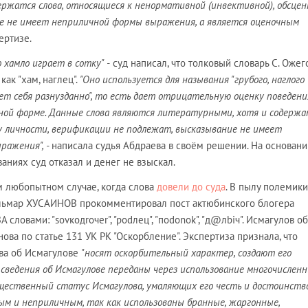
держатся слова, относящиеся к ненормативной (инвективной), обсце
е не имеет неприличной формы выражения, а является оценочным
пертизе.
 хамло играет в сотку" -
суд написал, что толковый словарь С. Ожег
как "хам, наглец".
"Оно используется для называния
"грубого, наглого
едет себя разнузданно", то есть дает отрицательную оценку поведени
ьной форме. Данные слова являются литературными, хотя и содерж
 личности, верификации не подлежат, высказывание не имеет
ражения", -
написала судья Абдраева в своём решении. На основани
аниях суд отказал и денег не взыскал.
м любопытном случае, когда слова
довели до суда
. В пылу полемики
льмар ХУСАИНОВ прокомментировал пост актюбинского блогера
ловами: "sovкодroчеr", "podлец", "поdonok", "д@лbiч". Исмагулов о
нова по статье 131 УК РК "Оскорбление". Экспертиза признала, что
ва об Исмагулове
"носят оскорбительный характер, создают его
ведения об Исмагулове переданы через использование многочислен
ественный статус Исмагулова, умаляющих его честь и достоинство
м и неприличным, так как использованы бранные, жаргонные,