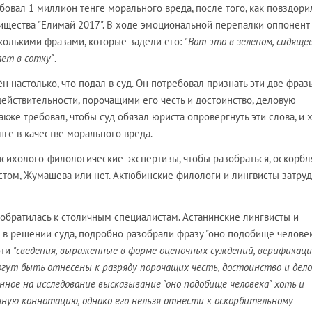
ал 1 миллион тенге морального вреда, после того, как повздори
ищества "Елимай 2017". В ходе эмоциональной перепалки оппонент
колькими фразами, которые задели его:
"Вот это в зеленом, сидяще
ает в сотку"
.
 настолько, что подал в суд. Он потребовал признать эти две фраз
ействительности, порочащими его честь и достоинство, деловую
кже требовал, чтобы суд обязал юриста опровергнуть эти слова, и 
нге в качестве морального вреда.
психолого-филологические экспертизы, чтобы разобраться, оскорбл
стом, Жумашева или нет. Актюбинские филологи и лингвисты затру
обратилась к столичным специалистам. Астанинские лингвисты и
о в решении суда, подробно разобрали фразу "оно подобище человек
эти
"сведения, выраженные в форме оценочных суждений, верификаци
гут быть отнесены к разряду порочащих честь, достоинство и дел
ное на исследование высказывание "оно подобище человека" хоть и
ную коннотацию, однако его нельзя отнести к оскорбительному