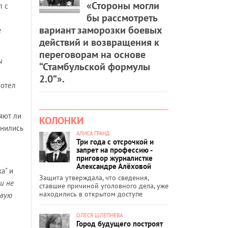
«Стороны могли
л с
бы рассмотреть
вариант заморозки боевых
е
действий и возвращения к
переговорам на основе
ы
“Стамбульской формулы
2.0”».
хотел
яют ли
КОЛОНКИ
днились
АЛИСА ГРАНД
Три года с отсрочкой и
запрет на профессию -
приговор журналистке
Александре Алёховой
а" и
Защита утверждала, что сведения,
и не
ставшие причиной уголовного дела, уже
находились в открытом доступе
овую
ОЛЕСЯ ШЛЕПНЕВА
Город будущего построят