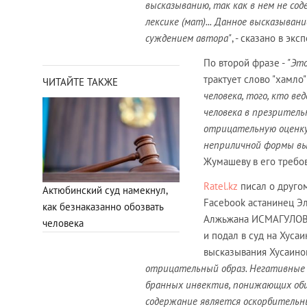
высказыванию, так как в нем не со
лексике (мат)...
Данное высказывани
суждением автора"
, - сказано в экс
По второй фразе -
"Это
трактует слово "хамло" 
ЧИТАЙТЕ ТАКЖЕ
человека, того, кто в
человека в презрител
отрицательную оценку
неприличной формы вы
Жумашеву в его требов
Ratel.kz
писал о друго
Актюбинский суд намекнул,
Facebook астанинец Э
как безнаказанно обозвать
Алжьжана ИСМАГУЛОВА с
человека
и подал в суд на Хусаи
высказывания Хусаино
отрицательный образ. Негативные с
бранных инвектив, понижающих общ
содержание является оскорбительны