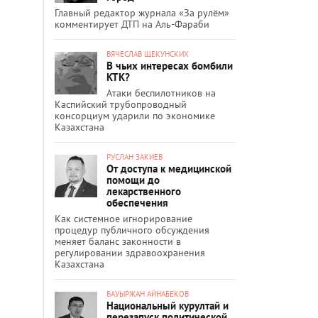
Главный редактор журнала «За рулём»
комментирует ДТП на Аль-Фараби
ВЯЧЕСЛАВ ЩЕКУНСКИХ
В чьих интересах бомбили
КТК?
Атаки беспилотников на
Каспийский трубопроводный
консорциум ударили по экономике
Казахстана
РУСЛАН ЗАКИЕВ
От доступа к медицинской
помощи до
лекарственного
обеспечения
Как системное игнорирование
процедур публичного обсуждения
меняет баланс законности в
регулировании здравоохранения
Казахстана
БАУЫРЖАН АЙНАБЕКОВ
Национальный курултай и
перезапуск политической