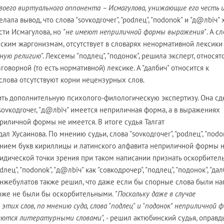
воего виртуального оппонента – Исмагулова, унижающие его честь 
лала вывод, что слова "sovкодroчеr", "podлец", "поdonok" и "д@лbiч" 
сти Исмагулова, но
"не имеют неприличной формы выражения"
. А с
ческим жаргонизмам, отсутствует в словарях ненормативной лексик
рную религию
". Лексемы "подлец", "подонок", решила эксперт, относят
говорной (то есть нормативной) лексике. А "далбич" относится к
слова отсутствуют корни нецензурных слов.
ить дополнительную психолого-филологическую экспертизу. Она сд
sovкодroчеr, "д@лbiч" имеется неприличная форма, а в выражениях
приличной формы не имеется. В итоге судья Талгат
 Хусаинова. По мнению судьи, слова "sovкодroчеr", "podлец", "поdon
анием букв кириллицы и латинского алфавита неприличной формы 
ридической точки зрения при таком написании признать оскорбите
odлец", "поdonok", "д@лbiч" как "совкодрочер", "подлец", "подонок", "дал
енжебулатов также решил, что даже если бы спорные слова были н
тоже не были бы оскорбительными.
"Поскольку даже в случае
этих слов, по мнению суда, слова "подлец" и "подонок" неприличной 
ляются литературными словами",
- решил актюбинский судья, оправд