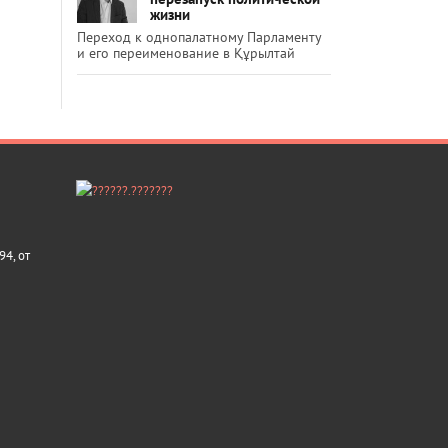
жизни
Переход к однопалатному Парламенту
и его переименование в Құрылтай
4, от