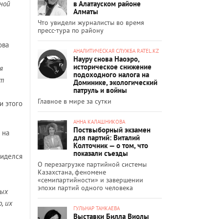
в Алатауском районе
нной
Алматы
Что увидели журналисты во время
пресс-тура по району
ова
АНАЛИТИЧЕСКАЯ СЛУЖБА RATEL.KZ
Науру снова Наоэро,
историческое снижение
я
подоходного налога на
ат
Доминике, экологический
патруль и войны
Главное в мире за сутки
и этого
АННА КАЛАШНИКОВА
Поствыборный экзамен
 на
для партий: Виталий
Колточник — о том, что
показали съезды
биделся
О перезагрузке партийной системы
Казахстана, феномене
«семипартийности» и завершении
эпохи партий одного человека
ных
, их
ГУЛЬНАР ТАНКАЕВА
Выставки Билла Виолы