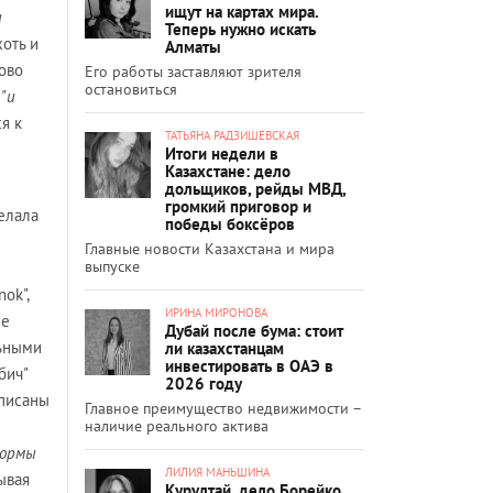
ищут на картах мира.
и
Теперь нужно искать
хоть и
Алматы
лово
Его работы заставляют зрителя
остановиться
и
"и
ся к
ТАТЬЯНА РАДЗИШЕВСКАЯ
Итоги недели в
Казахстане: дело
дольщиков, рейды МВД,
громкий приговор и
елала
победы боксёров
Главные новости Казахстана и мира
выпуске
оk",
ИРИНА МИРОНОВА
не
Дубай после бума: стоит
льными
ли казахстанцам
инвестировать в ОАЭ в
бич"
2026 году
аписаны
Главное преимущество недвижимости –
наличие реального актива
формы
ЛИЛИЯ МАНЬШИНА
ывая
Курултай, дело Борейко,