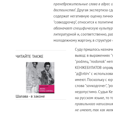
пренебрежительные слова в адрес с
достоинство".
Другая экспертиза сде
содержат негативную оценку лично
"совкодрочер", относится к полити
обозначает специфическую культу
литературной и, соответственно, раз
молодежному жаргону, в структуре 
Суду пришлось назнач
вывод: в выражениях "
ЧИТАЙТЕ ТАКЖЕ
"роdлец, "поdonok" не
КЕНЖЕБУЛАТОВ оправдал
"д@лbiч" с использов
имеют. Поскольку с ю
слова "sovкодroчеr", "p
недопустимо. Судья К
Шалава - в законе
на русском языке, то 
правильного написания 
не имеют, так как яв