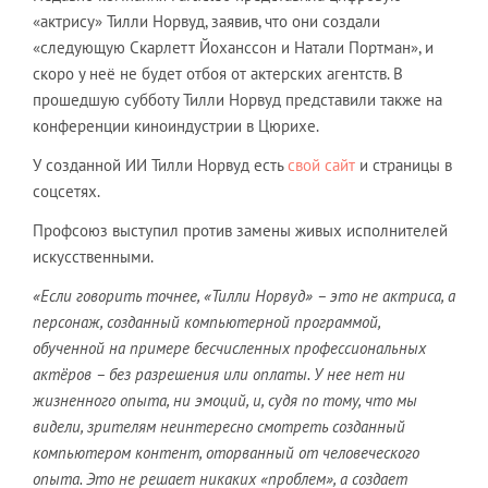
«актрису» Тилли Норвуд, заявив, что они создали
«следующую Скарлетт Йоханссон и Натали Портман», и
скоро у неё не будет отбоя от актерских агентств. В
прошедшую субботу Тилли Норвуд представили также на
конференции киноиндустрии в Цюрихе.
У созданной ИИ Тилли Норвуд есть
свой сайт
и страницы в
соцсетях.
Профсоюз выступил против замены живых исполнителей
искусственными.
«Если говорить точнее, «Тилли Норвуд» – это не актриса, а
персонаж, созданный компьютерной программой,
обученной на примере бесчисленных профессиональных
актёров – без разрешения или оплаты. У нее нет ни
жизненного опыта, ни эмоций, и, судя по тому, что мы
видели, зрителям неинтересно смотреть созданный
компьютером контент, оторванный от человеческого
опыта. Это не решает никаких «проблем», а создает