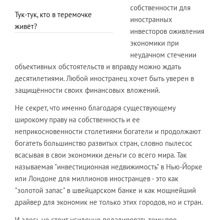
собственности для
Тук-тук, кто в теремочке
иностранных
живёт?
инвесторов оживления
экономики при
неудачном стечении
объективных обстоятельств и вправду можно ждать
десятилетиями. Любой иностранец хочет быть уверен в
защищённости своих финансовых вложений.
Не секрет, что именно благодаря существующему
широкому праву на собственность и ее
неприкосновенности столетиями богатели и продолжают
богатеть большинство развитых стран, словно пылесос
всасывая в свои экономики деньги со всего мира. Так
называемая "инвестиционная недвижимость" в Нью-Йорке
или Лондоне для миллионов иностранцев - это как
"золотой запас" в швейцарском банке и как мощнейший
драйвер для экономик не только этих городов, но и стран.
И здесь не стоит усиленно педалировать тему про