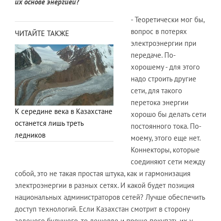
их основе энергией
?
- Теоретически мог бы,
вопрос в потерях
ЧИТАЙТЕ ТАКЖЕ
электроэнергии при
передаче. По-
хорошему - для этого
надо строить другие
сети, для такого
перетока энергии
К середине века в Казахстане
хорошо бы делать сети
останется лишь треть
постоянного тока. По-
ледников
моему, этого еще нет.
Коннекторы, которые
соединяют сети между
собой, это не такая простая штука, как и гармонизация
электроэнергии в разных сетях. И какой будет позиция
национальных администраторов сетей? Лучше обеспечить
доступ технологий. Если Казахстан смотрит в сторону
зеленого будущего, то дешевле и проще покупать их у