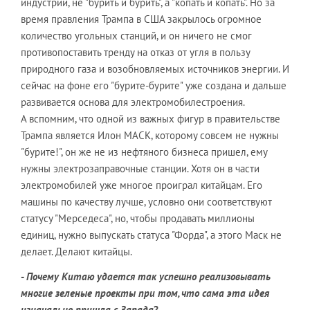
индустрии, не "бурить и бурить", а "копать и копать". Но за
время правления Трампа в США закрылось огромное
количество угольных станций, и он ничего не смог
противопоставить тренду на отказ от угля в пользу
природного газа и возобновляемых источников энергии. И
сейчас на фоне его "бурите-бурите" уже создана и дальше
развивается основа для электромобилестроения.
А вспомним, что одной из важных фигур в правительстве
Трампа является Илон МАСК, которому совсем не нужны
"бурите!", он же не из нефтяного бизнеса пришел, ему
нужны электрозаправочные станции. Хотя он в части
электромобилей уже многое проиграл китайцам. Его
машины по качеству лучше, условно они соответствуют
статусу "Мерседеса", но, чтобы продавать миллионы
единиц, нужно выпускать статуса "Форда", а этого Маск не
делает. Делают китайцы.
-
Почему Китаю удается так успешно реализовывать
многие зеленые проекты при том, что сама эта идея
изначально пришла с Запада
?