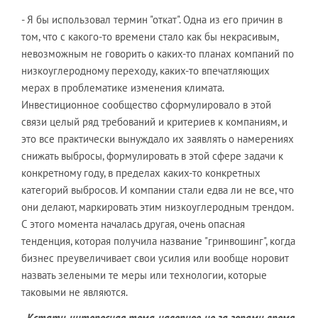
- Я бы использовал термин "откат". Одна из его причин в
том, что с какого-то времени стало как бы некрасивым,
невозможным не говорить о каких-то планах компаний по
низкоуглеродному переходу, каких-то впечатляющих
мерах в проблематике изменения климата.
Инвестиционное сообщество сформулировало в этой
связи целый ряд требований и критериев к компаниям, и
это все практически вынуждало их заявлять о намерениях
снижать выбросы, формулировать в этой сфере задачи к
конкретному году, в пределах каких-то конкретных
категорий выбросов. И компании стали едва ли не все, что
они делают, маркировать этим низкоуглеродным трендом.
С этого момента началась другая, очень опасная
тенденция, которая получила название "гринвошинг", когда
бизнес преувеличивает свои усилия или вообще норовит
назвать зелеными те меры или технологии, которые
таковыми не являются.
-
Кстати, интересная тема, наверное, не за горами время,