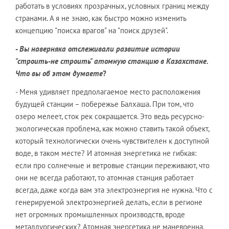
работать в условиях прозрачных, условных границ между
странами. А я не знаю, как быстро можно изменить
концепцию "поиска врагов" на "поиск друзей".
-
Вы наверняка отслеживали развитие истории
"строить-не строить" атомную станцию в Казахстане.
Что вы об этом думаете
?
- Меня удивляет предполагаемое место расположения
будущей станции – побережье Балхаша. При том, что
озеро мелеет, сток рек сокращается. Это ведь ресурсно-
экологическая проблема, как можно ставить такой объект,
который технологически очень чувствителен к доступной
воде, в таком месте? И атомная энергетика не гибкая:
если про солнечные и ветровые станции переживают, что
они не всегда работают, то атомная станция работает
всегда, даже когда вам эта электроэнергия не нужна. Что с
генерируемой электроэнергией делать, если в регионе
нет огромных промышленных производств, вроде
металлургических? Атомная энергетика не маневренна.