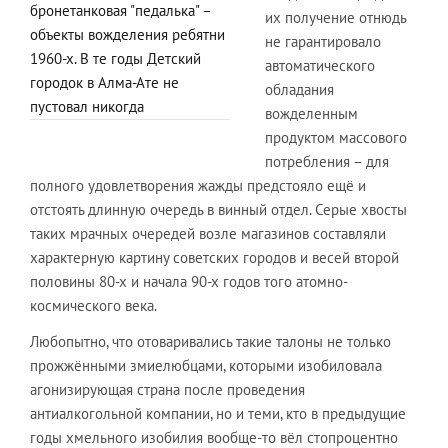
бронетанковая "педалька" –
их получение отнюдь
объекты вожделения ребятни
не гарантировало
1960-х. В те годы Детский
автоматического
городок в Алма-Ате не
обладания
пустовал никогда
вожделенным
продуктом массового
потребления – для
полного удовлетворения жажды предстояло ещё и
отстоять длинную очередь в винный отдел. Серые хвосты
таких мрачных очередей возле магазинов составляли
характерную картину советских городов и весей второй
половины 80-х и начала 90-х годов того атомно-
космического века.
Любопытно, что отоваривались такие талоны не только
прожжёнными змиелюбцами, которыми изобиловала
агонизирующая страна после проведения
антиалкогольной компании, но и теми, кто в предыдущие
годы хмельного изобилия вообще-то вёл стопроцентно