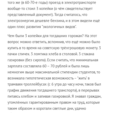
того же (в 60-70-е годы) проезд в электротранспорте
вообще-то стоил 3 копейки (о чём свидетельствует
представленный документ). Тогда считалось, что
электроэнергия дешевле бензина, и в этом видели ещё
один плюс развития "экологичных видов".
Чем были 3 копейки для тогдашних горожан? На этот
вопрос можно ответить, вспомнив, что ещё можно было
купить в то время на советскую трёхгрошовую монету. 3
пачки спичек. 3 ломтика хлеба в столовой. 3 стакана
газировки (без сиропа). Если считать, что минимальная
зарплата составляла 60 – 70 рублей и была лишь
немногим выше максимальной стипендии студентов, то
возникала гипотетическая возможность – "жить" в
трамваях-троллейбусах (с 6 утра до часу ночи, таков был
график движения тогдашнего транспорта), в перерывах
питаясь хлебом и запивая газировкой. Я знавал граждан,
утомлённых гарантированным правом на труд, которые
таким образом и коротали светлые дни, удачно