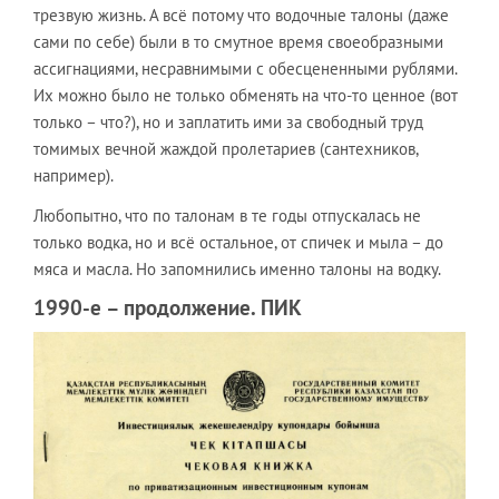
трезвую жизнь. А всё потому что водочные талоны (даже
сами по себе) были в то смутное время своеобразными
ассигнациями, несравнимыми с обесцененными рублями.
Их можно было не только обменять на что-то ценное (вот
только – что?), но и заплатить ими за свободный труд
томимых вечной жаждой пролетариев (сантехников,
например).
Любопытно, что по талонам в те годы отпускалась не
только водка, но и всё остальное, от спичек и мыла – до
мяса и масла. Но запомнились именно талоны на водку.
1990-е – продолжение. ПИК