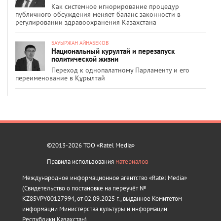
Как системное игнорирование процедур
публичного обсуждения меняет баланс законности в
регулировании здравоохранения Казахстана
БАУЫРЖАН АЙНАБЕКОВ
Национальный курултай и перезапуск
политической жизни
Переход к однопалатному Парламенту и его
переименование в Құрылтай
©2013-2026 ТОО «Ratel Media»
Правила использования
материалов
Международное информационное агентство «Ratel Media»
(Свидетельство о постановке на переучёт №
KZ85VPY00127994, от 02.09.2025 г., выданное Комитетом
информации Министерства культуры и информации
Республики Казахстан).