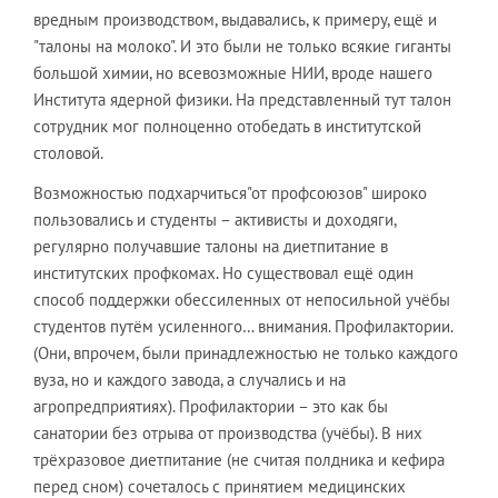
вредным производством, выдавались, к примеру, ещё и
"талоны на молоко". И это были не только всякие гиганты
большой химии, но всевозможные НИИ, вроде нашего
Института ядерной физики. На представленный тут талон
сотрудник мог полноценно отобедать в институтской
столовой.
Возможностью подхарчиться"от профсоюзов" широко
пользовались и студенты – активисты и доходяги,
регулярно получавшие талоны на диетпитание в
институтских профкомах. Но существовал ещё один
способ поддержки обессиленных от непосильной учёбы
студентов путём усиленного… внимания. Профилактории.
(Они, впрочем, были принадлежностью не только каждого
вуза, но и каждого завода, а случались и на
агропредприятиях). Профилактории – это как бы
санатории без отрыва от производства (учёбы). В них
трёхразовое диетпитание (не считая полдника и кефира
перед сном) сочеталось с принятием медицинских