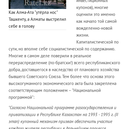
инвестиционных
купонов), многие
Как Алма-Ата "утёрла нос"
оценили это именно
Ташкенту, а Алматы выстрелил
как начало той самой
себе в голову
вожделенно-новой
жизни.
Капиталистической по
сути, но вполне себе социалистической по содержанию.
Многие в самом деле поверили в реальное
перераспределение (по-братски!) всего республиканского
добра, доставшегося в наследство от планового хозяйства
бывшего Советского Союза. Тем более что основа этого
высокогуманного экономического акта была закреплена
соответствующим положением – "Национальной
программой":
"Согласно Национальной программе разгосударствления и
приватизации в Республике Казахстан на 1993 - 1995 г. (II
этап) купонный механизм призван обеспечить участие
каждого жителя республики в дальнейшем процессе