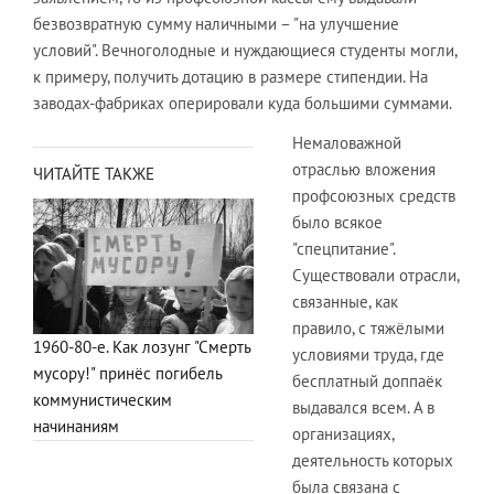
безвозвратную сумму наличными – "на улучшение
условий". Вечноголодные и нуждающиеся студенты могли,
к примеру, получить дотацию в размере стипендии. На
заводах-фабриках оперировали куда большими суммами.
Немаловажной
отраслью вложения
ЧИТАЙТЕ ТАКЖЕ
профсоюзных средств
было всякое
"спецпитание".
Существовали отрасли,
связанные, как
правило, с тяжёлыми
1960-80-е. Как лозунг "Смерть
условиями труда, где
мусору!" принёс погибель
бесплатный доппаёк
коммунистическим
выдавался всем. А в
начинаниям
организациях,
деятельность которых
была связана с