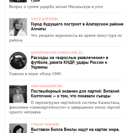
Вопрос о сумме ущерба загнал Масальскую в угол
ОЛЕСЯ ШЛЕПНЕВА
Город будущего построят в Алатауском районе
Алматы
Что увидели журналисты во время пресс-тура по
району
АНАЛИТИЧЕСКАЯ СЛУЖБА RATEL.KZ
Расходы на «взрослые развлечения» в
футболе, ракета КНДР, удары России и
Украины
Главное в мире: обзор СМИ
АННА КАЛАШНИКОВА
Поствыборный экзамен для партий: Виталий
Колточник — о том, что показали съезды
О перезагрузке партийной системы Казахстана,
феномене «семипартийности» и завершении эпохи партий
одного человека
ГУЛЬНАР ТАНКАЕВА
Выставки Билла Виолы ищут на картах мира.