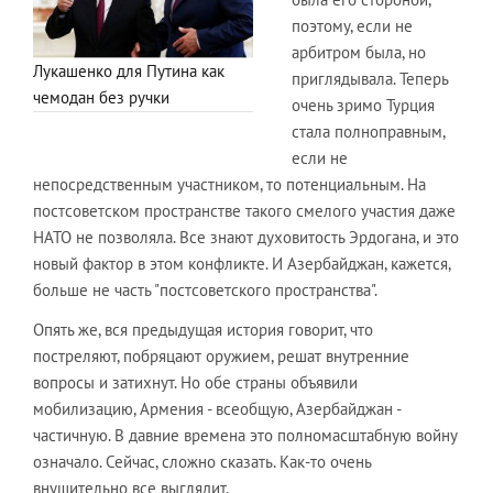
поэтому, если не
арбитром была, но
Лукашенко для Путина как
приглядывала. Теперь
чемодан без ручки
очень зримо Турция
стала полноправным,
если не
непосредственным участником, то потенциальным. На
постсоветском пространстве такого смелого участия даже
НАТО не позволяла. Все знают духовитость Эрдогана, и это
новый фактор в этом конфликте. И Азербайджан, кажется,
больше не часть "постсоветского пространства".
Опять же, вся предыдущая история говорит, что
постреляют, побряцают оружием, решат внутренние
вопросы и затихнут. Но обе страны объявили
мобилизацию, Армения - всеобщую, Азербайджан -
частичную. В давние времена это полномасштабную войну
означало. Сейчас, сложно сказать. Как-то очень
внушительно все выглядит.