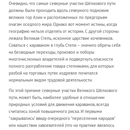
Очевидно, что самые северные участки Шёлкового пути
должны были проходить вдоль северного подножия
великих гор Азии и расположенных по предгорьям
очагам оседлого мира. Однако вот момент истины, когда
географию нельзя отделять от истории. С другой стороны
лежала Великая Степь, исконное царствие кочевников.
Соваться с караваном в глубь Степи – значило обречь себя
на безводные переходы, произвол и поборы
многочисленных владетелей и подвергнуть опасности
полного разграбления товара степняками, для которых
разбой на торговых путях издревле почитался
нормальным видом трудовой деятельности.
По этой причине северные участки Великого Шёлкового
пути, может быть, наиболее удобные в отношении
природных условий для движения караванов, всегда
считались зоной повышенного риска. И первыми
"закрывались" ввиду очередного "переселения народов"
или нашествия завоевателей (что на практике являлось