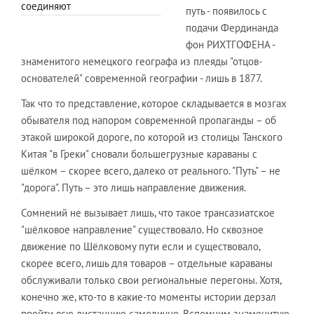
соединяют
путь - появилось с
подачи Фердинанда
фон РИХТГОФЕНА -
знаменитого немецкого географа из плеяды "отцов-
основателей" современной географии - лишь в 1877.
Так что то представление, которое складывается в мозгах
обывателя под напором современной пропаганды – об
этакой широкой дороге, по которой из столицы Танского
Китая "в Греки" сновали большегрузные караваны с
шёлком – скорее всего, далеко от реального. "Путь" – не
"дорога". Путь – это лишь направление движения.
Сомнений не вызывает лишь, что такое трансазиатское
"шёлковое направление" существовало. Но сквозное
движение по Шёлковому пути если и существовало,
скорее всего, лишь для товаров – отдельные караваны
обслуживали только свои региональные перегоны. Хотя,
конечно же, кто-то в какие-то моменты истории дерзал
пройти всю дистанцию самолично. Вспомним знаменитую