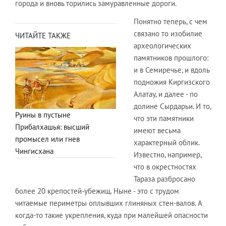
города и вновь торились замуравленные дороги.
Понятно теперь, с чем
связано то изобилие
ЧИТАЙТЕ ТАКЖЕ
археологических
памятников прошлого:
и в Семиречье, и вдоль
подножия Киргизского
Алатау, и далее - по
долине Сырдарьи. И то,
Руины в пустыне
что эти памятники
Прибалхашья: высший
имеют весьма
промысел или гнев
характерный облик.
Чингисхана
Известно, например,
что в окрестностях
Тараза разбросано
более 20 крепостей-убежищ. Ныне - это с трудом
читаемые периметры оплывших глиняных стен-валов. А
когда-то такие укрепления, куда при малейшей опасности