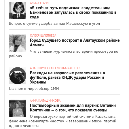
АЛИСА ГРАНД
«Я сейчас чуть подвисла»: свидетельница
Бажкеновой запуталась в своих показаниях в
суде
Вопрос о сумме ущерба загнал Масальскую в угол
ОЛЕСЯ ШЛЕПНЕВА
Город будущего построят в Алатауском районе
Алматы
Что увидели журналисты во время пресс-тура по
району
АНАЛИТИЧЕСКАЯ СЛУЖБА RATEL.KZ
Расходы на «взрослые развлечения» в
футболе, ракета КНДР, удары России и
Украины
Главное в мире: обзор СМИ
АННА КАЛАШНИКОВА
Поствыборный экзамен для партий: Виталий
Колточник — о том, что показали съезды
О перезагрузке партийной системы Казахстана,
феномене «семипартийности» и завершении эпохи партий
одного человека