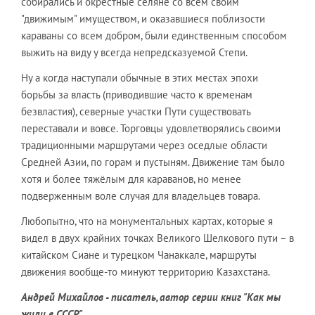
собирались и окрестные селяне со всем своим
"движимым" имуществом, и оказавшиеся поблизости
караваны со всем добром, были единственным способом
выжить на виду у всегда непредсказуемой Степи.
Ну а когда наступали обычные в этих местах эпохи
борьбы за власть (приводившие часто к временам
безвластия), северные участки Пути существовать
переставали и вовсе. Торговцы удовлетворялись своими
традиционными маршрутами через оседлые области
Средней Азии, по горам и пустыням. Движение там было
хотя и более тяжёлым для караванов, но менее
подверженным воле случая для владельцев товара.
Любопытно, что на монументальных картах, которые я
видел в двух крайних точках Великого Шелкового пути – в
китайском Сиане и турецком Чанаккале, маршруты
движения вообще-то минуют территорию Казахстана.
Андрей Михайлов - писатель, автор серии книг "Как мы
жили в СССР".