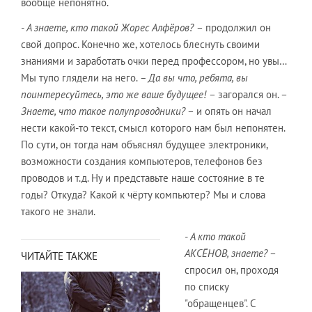
вообще непонятно.
- А знаете, кто такой Жорес Алфёров?
– продолжил он
свой допрос. Конечно же, хотелось блеснуть своими
знаниями и заработать очки перед профессором, но увы…
Мы тупо глядели на него.
– Да вы что, ребята, вы
поинтересуйтесь, это же ваше будущее!
– загорался он. –
Знаете, что такое полупроводники?
– и опять он начал
нести какой-то текст, смысл которого нам был непонятен.
По сути, он тогда нам объяснял будущее электроники,
возможности создания компьютеров, телефонов без
проводов и т.д. Ну и представьте наше состояние в те
годы? Откуда? Какой к чёрту компьютер? Мы и слова
такого не знали.
- А кто такой
АКСЁНОВ, знаете?
–
ЧИТАЙТЕ ТАКЖЕ
спросил он, проходя
по списку
"обращенцев". С