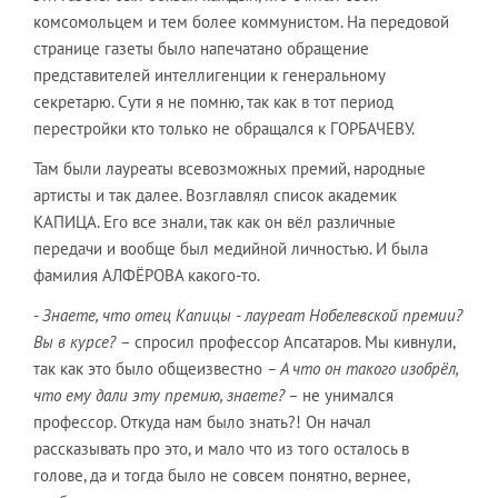
комсомольцем и тем более коммунистом. На передовой
странице газеты было напечатано обращение
представителей интеллигенции к генеральному
секретарю. Сути я не помню, так как в тот период
перестройки кто только не обращался к ГОРБАЧЕВУ.
Там были лауреаты всевозможных премий, народные
артисты и так далее. Возглавлял список академик
КАПИЦА. Его все знали, так как он вёл различные
передачи и вообще был медийной личностью. И была
фамилия АЛФЁРОВА какого-то.
- Знаете, что отец Капицы - лауреат Нобелевской премии?
Вы в курсе?
– спросил профессор Апсатаров. Мы кивнули,
так как это было общеизвестно
– А что он такого изобрёл,
что ему дали эту премию, знаете?
– не унимался
профессор. Откуда нам было знать?! Он начал
рассказывать про это, и мало что из того осталось в
голове, да и тогда было не совсем понятно, вернее,