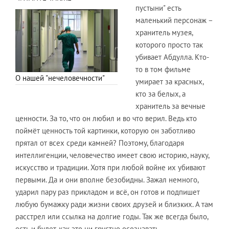
пустыни" есть
маленький персонаж –
хранитель музея,
которого просто так
убивает Абдулла. Кто-
то в том фильме
О нашей "нечеловечности"
умирает за красных,
кто за белых, а
хранитель за вечные
ценности. За то, что он любил и во что верил. Ведь кто
поймёт ценность той картинки, которую он заботливо
прятал от всех среди камней? Поэтому, благодаря
интеллигенции, человечество имеет свою историю, науку,
искусство и традиции. Хотя при любой войне их убивают
первыми. Да и они вполне безобидны. Зажал немного,
ударил пару раз прикладом и всё, он готов и подпишет
любую бумажку ради жизни своих друзей и близких. А там
расстрел или ссылка на долгие годы. Так же всегда было,
есть и будет, как это ни грустно осознавать.