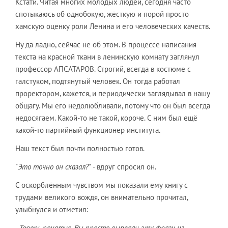
Кстати. Читая многих молодых людей, сегодня часто
спотыкаюсь об однобокую, жёсткую и порой просто
хамскую оценку роли Ленина и его человеческих качеств.
Ну да ладно, сейчас не об этом. В процессе написания
текста на красной ткани в ленинскую комнату заглянул
профессор АПСАТАРОВ. Строгий, всегда в костюме с
галстуком, подтянутый человек. Он тогда работал
проректором, кажется, и периодически заглядывал в нашу
общагу. Мы его недолюбливали, потому что он был всегда
недосягаем. Какой-то не такой, короче. С ним был ещё
какой-то партийный функционер института.
Наш текст был почти полностью готов.
"Это точно он сказал?"
- вдруг спросил он.
С оскорблённым чувством мы показали ему книгу с
трудами великого вождя, он внимательно прочитал,
улыбнулся и отметил:
- Теперь понятно. Вы просто вырвали эту фразу из