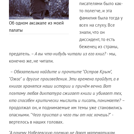
писателями было как-
то полегче, и эта
фамилия была тогда у
Об одном аксакале из моей
всех на слуху. Все
палаты
знали, что он
диссидент, то есть
беженец из страны,
предатель.
– А вы что-нибудь читали из его книг?
- мы,
конечно же, не читали.
– Обязательно найдите и прочтите "Остров Крым",
"Ожог" и другие произведения. Эти времена пройдут, а в
книгах хранятся наши истории и причём вечно. Вот
поэтому любая диктатура сжигает книги и убивает тех,
кто способен критически мыслить и писать, понимаете?
–
продолжал он, и поднимаемые им темы уже становились
опасными.
"Чего пристал и чего ты от нас хочешь?"
-
вертелось в наших головах.
"А почему Нобелевскую премию не дают математикам,