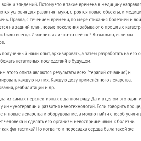
 войн и эпидемий. Потому что в такие времена в медицину направл
ются условия для развития науки, строятся новые объекты, и медиц
ень. Правда, с течением времени, по мере стихания болезней и вой
ется на задний план, новые поколения забывают о прошлых катастр
Так было всегда. Изменится ли что-то сейчас? Возможно, если мы
ое.
 полученный нами опыт, архивировать, а затем разработать на его 
збежать негативных последствий в будущем.
м этого опыта являются результаты всех "терапий отчаяния", и
ировать каждую из них. Каждую дозу применённого лекарства,
вания, реабилитации и др.
на из самых перспективных в данном ряду. Да и в целом это один 
у иммунотерапии и развития нанотехнологий. Если говорить проще,
е и новые лекарства и оборудование, а можно найти способ усилит
т человека и сделать его организм невосприимчивым к болезни.
т как фантастика? Но когда-то и пересадка сердца была такой же