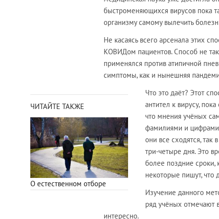
быстроменяющихся вирусов пока так
организму самому вылечить болезн
Не касаясь всего арсенала этих сп
КОВИДом пациентов. Способ не так
применялся против атипичной пнев
симптомы, как и нынешняя пандеми
Что это даёт? Этот сп
антител к вирусу, пок
ЧИТАЙТЕ ТАКЖЕ
что мнения учёных сам
фамилиями и цифрами 
они все сходятся, так 
три-четыре дня. Это вр
более поздние сроки, 
некоторые пишут, что 
О естественном отборе
Изучение данного мето
ряд учёных отмечают 
интересно.