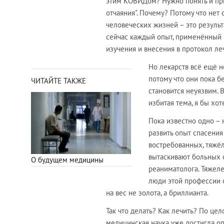
этим КОВИДом? Нужно понять и прин
отчаяния". Почему? Потому что нет 
человеческих жизней – это результ
сейчас каждый опыт, применённый гд
изучения и внесения в протокол ле
Но лекарств всё ещё н
потому что они пока б
ЧИТАЙТЕ ТАКЖЕ
становится неуязвим. В
избитая тема, я бы хо
Пока известно одно – 
развить опыт спасени
востребованных, тяжё
вытаскивают больных с
О будущем медицины
реаниматолога. Тяжел
люди этой профессии оч
на вес не золота, а бриллианта.
Так что делать? Как лечить? По цел
медицинская наука уже достигла о