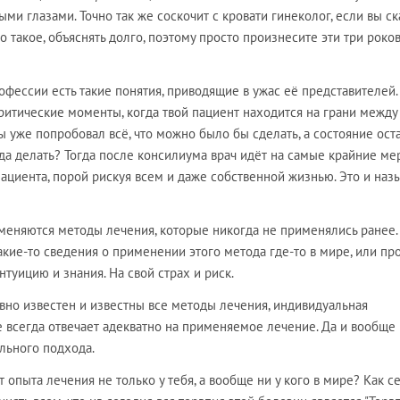
ми глазами. Точно так же соскочит с кровати гинеколог, если вы ск
то такое, объяснять долго, поэтому просто произнесите эти три роко
офессии есть такие понятия, приводящие в ужас её представителей.
итические моменты, когда твой пациент находится на грани между
ы уже попробовал всё, что можно было бы сделать, а состояние ост
гда делать? Тогда после консилиума врач идёт на самые крайние ме
ациента, порой рискуя всем и даже собственной жизнью. Это и наз
меняются методы лечения, которые никогда не применялись ранее.
какие-то сведения о применении этого метода где-то в мире, или пр
нтуицию и знания. На свой страх и риск.
вно известен и известны все методы лечения, индивидуальная
 всегда отвечает адекватно на применяемое лечение. Да и вообще
льного подхода.
т опыта лечения не только у тебя, а вообще ни у кого в мире? Как с