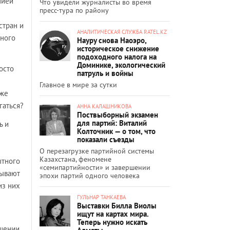
пией
Что увидели журналисты во время
пресс-тура по району
стран и
АНАЛИТИЧЕСКАЯ СЛУЖБА RATEL.KZ
ьного
Науру снова Наоэро,
историческое снижение
подоходного налога на
Доминике, экологический
осто
патруль и войны
Главное в мире за сутки
уже
гаться?
АННА КАЛАШНИКОВА
Поствыборный экзамен
для партий: Виталий
ь и
Колточник — о том, что
показали съезды
О перезагрузке партийной системы
Казахстана, феномене
ытного
«семипартийности» и завершении
бывают
эпохи партий одного человека
из них
ГУЛЬНАР ТАНКАЕВА
Выставки Билла Виолы
ищут на картах мира.
Теперь нужно искать
ошении