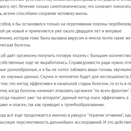
ого нет. Лечение только симптоматическое, что означает помогать
ь, всеми способами сохраняя человеку жизнь.
особов, я бы остановился только на переливании плазмы переболев
ой уж новый и применяется уже около двадцати лет и впервые
монии, которая тоже была вызвана вирусом и имела почти такие же
ческая болезнь.
особ даёт организму получить готовую плазму с большим количеств
а собственные ещё не выработались. Справедливости ради нужно отм
ые разнообразные, и я бы не хотел забивать ваши головы звучным
их научных данных. Скучно и непонятно будет для неспециалиста. 
в том, что метод эффективен в начальной стадии болезни, то есть в 
емя, когда болезнь начинает атаковать организм "по всем фронтам".
когда пациент уже "на аппарате", данный метод мало эффективен, а
даже и опасен, так как приводит к тромбообразованию.
да всё ещё продолжается именно в ракурсе "терапии отчаяния", од
высокую перспективность дальнейших исследований. И это действи