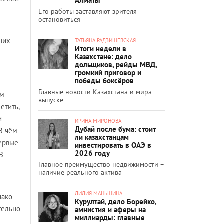
Алматы
Его работы заставляют зрителя
остановиться
ших
ТАТЬЯНА РАДЗИШЕВСКАЯ
Итоги недели в
Казахстане: дело
дольщиков, рейды МВД,
громкий приговор и
победы боксёров
Главные новости Казахстана и мира
ом
выпуске
етить,
и
ИРИНА МИРОНОВА
Дубай после бума: стоит
В чём
ли казахстанцам
первые
инвестировать в ОАЭ в
2026 году
 В
Главное преимущество недвижимости –
наличие реального актива
ЛИЛИЯ МАНЬШИНА
нако
Курултай, дело Борейко,
тельно
амнистия и аферы на
миллиарды: главные