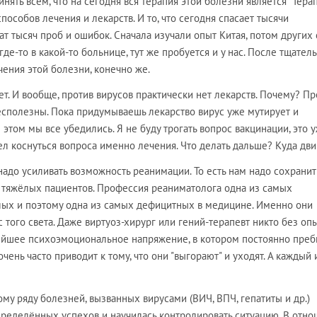
ять всем, что на сегодня вся терапия этой болезни является "Тера
способов лечения и лекарств. И то, что сегодня спасает тысячи
ат тысяч проб и ошибок. Сначала изучали опыт Китая, потом других 
е-то в какой-то больнице, тут же пробуется и у нас. После тщател
чения этой болезни, конечно же.
ет. И вообще, против вирусов практически нет лекарств. Почему? Пр
есполезны. Пока придумываешь лекарство вирус уже мутирует и
 этом мы все убедились. Я не буду трогать вопрос вакцинации, это 
тел коснуться вопроса именно лечения. Что делать дальше? Куда дви
надо усиливать возможность реанимации. То есть нам надо сохранит
я тяжёлых пациентов. Профессия реаниматолога одна из самых
лых и поэтому одна из самых дефицитных в медицине. Именно они
 того света. Даже виртуоз-хирург или гений-терапевт никто без оп
ейшее психоэмоциональное напряжение, в котором постоянно пре
ень часто приводит к тому, что они "выгорают" и уходят. А каждый 
ому ряду болезней, вызванных вирусами (ВИЧ, ВПЧ, гепатиты и др.)
пределённых успехов и научилась контролировать ситуацию. В отн