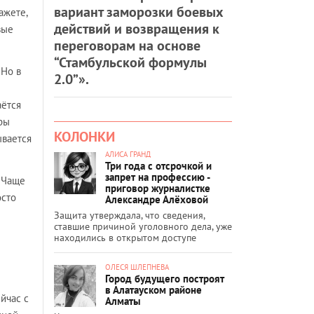
вариант заморозки боевых
ажете,
действий и возвращения к
вые
переговорам на основе
“Стамбульской формулы
 Но в
2.0”».
аётся
ры
КОЛОНКИ
ывается
АЛИСА ГРАНД
Три года с отсрочкой и
запрет на профессию -
 Чаще
приговор журналистке
осто
Александре Алёховой
Защита утверждала, что сведения,
ставшие причиной уголовного дела, уже
находились в открытом доступе
ОЛЕСЯ ШЛЕПНЕВА
Город будущего построят
в Алатауском районе
ейчас с
Алматы