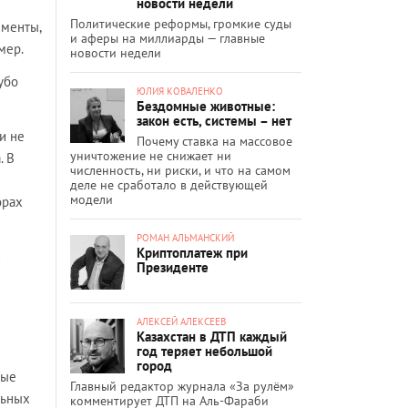
новости недели
Политические реформы, громкие суды
ементы,
и аферы на миллиарды — главные
мер.
новости недели
убо
ЮЛИЯ КОВАЛЕНКО
Бездомные животные:
закон есть, системы – нет
и не
Почему ставка на массовое
уничтожение не снижает ни
. В
численность, ни риски, и что на самом
деле не сработало в действующей
модели
орах
РОМАН АЛЬМАНСКИЙ
Криптоплатеж при
х
Президенте
АЛЕКСЕЙ АЛЕКСЕЕВ
Казахстан в ДТП каждый
год теряет небольшой
город
ные
Главный редактор журнала «За рулём»
льных
комментирует ДТП на Аль-Фараби