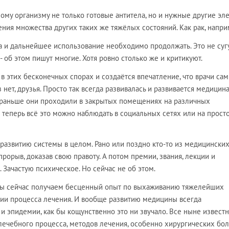
ому организму не только готовые антитела, но и нужные другие эл
ения множества других таких же тяжёлых состояний. Как рак, напри
а и дальнейшее использование необходимо продолжать. Это не суг
- об этом пишут многие. Хотя ровно столько же и критикуют.
в этих бесконечных спорах и создаётся впечатление, что врачи сам
аз нет, друзья. Просто так всегда развивалась и развивается медицина
то раньше они проходили в закрытых помещениях на различных
а теперь всё это можно наблюдать в социальных сетях или на прост
развитию системы в целом. Рано или поздно кто-то из медицински
прорыв, доказав свою правоту. А потом премии, звания, лекции и
 Зачастую психическое. Но сейчас не об этом.
мы сейчас получаем бесценный опыт по выхаживанию тяжелейших
ции процесса лечения. И вообще развитию медицины всегда
и эпидемии, как бы кощунственно это ни звучало. Все ныне извест
лечебного процесса, методов лечения, особенно хирургических бо