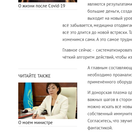
являются результатами
О жизни после Сovid-19
большие деньги, созда
выходит на новый уров
всё забывается, медицина отодвига
всё это длится до новой встряски. 
изменимся сами. А это самое трудн
Главное сейчас - систематизировать
чёткий алгоритм действий, чтобы и
А главным составляющи
необходимо проанализ
ЧИТАЙТЕ ТАКЖЕ
применённого оборудо
И донорская плазма од
важных шагов в сторон
можно искать всё новы
собственный иммуните
Согласитесь, что звучи
О моём министре
фантастикой.