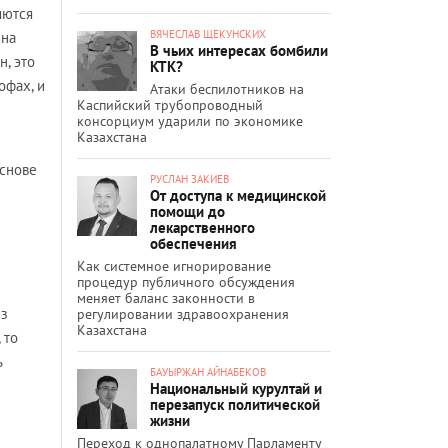
яются
ВЯЧЕСЛАВ ЩЕКУНСКИХ
ина
В чьих интересах бомбили
н, это
КТК?
офах, и
Атаки беспилотников на
Каспийский трубопроводный
консорциум ударили по экономике
Казахстана
основе
РУСЛАН ЗАКИЕВ
От доступа к медицинской
помощи до
лекарственного
обеспечения
Как системное игнорирование
процедур публичного обсуждения
меняет баланс законности в
из
регулировании здравоохранения
Казахстана
 то
ь
БАУЫРЖАН АЙНАБЕКОВ
Национальный курултай и
перезапуск политической
жизни
Переход к однопалатному Парламенту