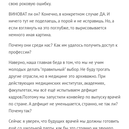
свою роковую ошибку.
ВИНОВАТ ли он? Конечно, в конкретном случае ДА. И
ничего тут не поделаешь, а порой и не исправишь. Но, а
если взглянуть на это поглубже, то вырисовывается
немного иная картина.
Почему они среди нас? Как им удалось получить доступ к
профессии?
Наверно, наша главная беда в том, что мы не учим
молодых делать "правильный" выбор. Не буду трогать
другие отрасли, но в медицине это архиважно. При
действующих медицинских институтах, академиях,
факультетах, мы всё ещё испытываем дефицит
кадров.Поэтому мы запустили конвейер по выпуску врачей
по стране. А дефицит не уменьшается, странно, не так ли?
Почему так?
Сейчас я уверен, что будущих врачей мы должны готовить
ещё со школьной парты, как бы это странно ни звучало.