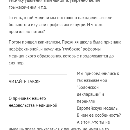
технику удаления аппендицита, уверенно делал
грыжесечения и т.д.
То есть, в той модели мы постоянно находились возле
больного и изучали профессию изнутри. И что же
произошло потом?
Потом пришёл капитализм. Прежняя школа была признана
неэффективной, и начались "глубокие" реформы
медицинского образования, которые продолжаются до
сих пор.
Мы присоединились к
так называемой
ЧИТАЙТЕ ТАКЖЕ
"Болонской
декларации" и
О причинах нашего
переняли
недовольства медициной
Европейскую модель.
В чём её особенность?
А в том, что ты не
имеешь права прикасаться к пациенту, не имея на то