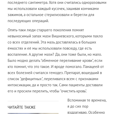
последнего сантиметра. Хотя они считались одноразовыми
мы использовали каждый кусочек, зашивая кончиками
зажимов, а остальное стерилизовали и берегли для
последующих операций.
Опять-таки люди старшего поколения помнят
невыносимый запах мази Вишневского, которыми пахло
со всех отделений. Эта мазь доставлялась в больших
ёмкостях и её мы использовали повсюду, где есть
воспаление. А другие мази? Да, они тоже были, но мало.
Было модно делать "обменное переливание крови", если
кто помнит, что это такое. И вроде помогало. Панацеей от
всех болезней считался гемодез. Препарат, вошедший в
список "дефицитных", переливался всем с признаками
интоксикации, да и просто так. Сами пациенты доставали
его и просили перелить, чтобы "очистить кровь".
Вспоминая те времена,
я до сих пор
ЧИТАЙТЕ ТАКЖЕ
вздрагиваю. Особенно