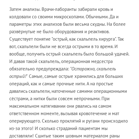
Затем анализы. Врачи-лаборанты забирали кровь и
колдовали со своими микроскопами. Обычными. Да и
параметры этих анализов были весьма скудны. На более
развёрнутые не было оборудования и реактивов.
Существует понятие "острый, как скальпель хирурга". Так
вот, скальпели были не всегда острыми в то время. И
вообще, получить острый скальпель было большой удачей.
И давая такой скальпель, операционная медсестра
обязательно предупреждала:
"Осторожно, скальпель
острый!"
Самые, самые острые хранились для больших
операций, как и самые прочные нити. А на простые
давались скальпели, наточенные самими операционными
сёстрами, а нитки были совсем непрочными. При
максимальном натягивании они рвались на самом
ответственном моменте, вызывая кровотечение и мат
оперирующего. Сколько проклятий и ругани происходило
из-за этого! И сколько страданий пациентам мы
доставляли! Сшитые таким шовным материалом раны