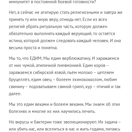
иммунитет в постоянной боевой готовности?
​Нет, я сейчас не агитирую стать религиозными и завтра же
принять ту или иную веру, отнюдь нет. Если из всех
религий убрать ритуальную часть, которую должен
обязательно выполнять каждый верующий, то остаётся
истина, которой должен следовать каждый человек. И она
весьма проста и понятна.
​Мы то, что ЕДИМ. Мы едим верблюжатину. И заражаемся
от них чумой, атипичной пневмонией. Едим коров –
заражаемся сибирской язвой, пьём молоко – цепляем
бруцеллёз, едим овец – болеем эхинококкозом, любим
свинину – подхватываем свиной грипп, кур – птичий и так
далее.
​Мы это едим веками и болеем веками. Мы знаем об этих
болезнях и многие из них научились лечить.
​Но вирусы и бактерии тоже эволюционируют. Их задача –
или убить нас, или вселиться в нас и жить годами, питаясь