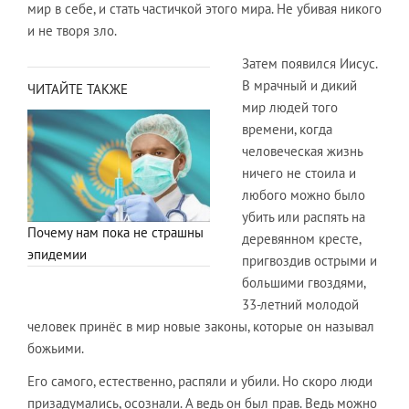
мир в себе, и стать частичкой этого мира. Не убивая никого
и не творя зло.​
Затем появился Иисус.
В мрачный и дикий
ЧИТАЙТЕ ТАКЖЕ
мир людей того
времени, когда
человеческая жизнь
ничего не стоила и
любого можно было
убить или распять на
Почему нам пока не страшны
деревянном кресте,
эпидемии
пригвоздив острыми и
большими гвоздями,
33-летний молодой
человек принёс в мир новые законы, которые он называл
божьими.
​Его самого, естественно, распяли и убили. Но скоро люди
призадумались, осознали. А ведь он был прав. Ведь можно