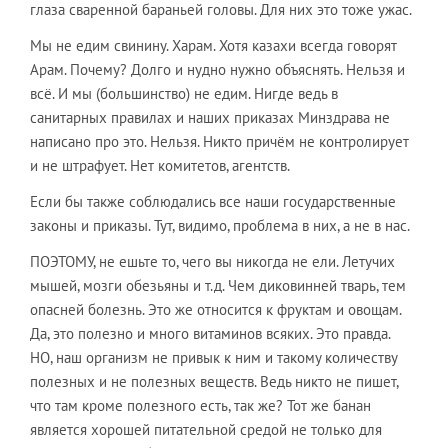
глаза сваренной бараньей головы. Для них это тоже ужас.
​Мы не едим свинину. Харам. Хотя казахи всегда говорят
Арам. Почему? Долго и нудно нужно объяснять. Нельзя и
всё. И мы (большинство) не едим. Нигде ведь в
санитарных правилах и наших приказах Минздрава не
написано про это. Нельзя. Никто причём не контролирует
и не штрафует. Нет комитетов, агентств.
​Если бы также соблюдались все наши государственные
законы и приказы. Тут, видимо, проблема в них, а не в нас.
​ПОЭТОМУ, не ешьте то, чего вы никогда не ели. Летучих
мышей, мозги обезьяны и т.д. Чем диковинней тварь, тем
опасней болезнь. Это же относится к фруктам и овощам.
Да, это полезно и много витаминов всяких. Это правда.
​НО, наш организм не привык к ним и такому количеству
полезных и не полезных веществ. Ведь никто не пишет,
что там кроме полезного есть, так же? Тот же банан
является хорошей питательной средой не только для