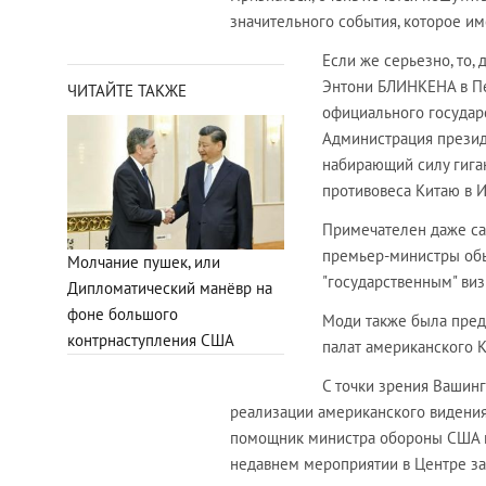
значительного события, которое и
Если же серьезно, то
Энтони БЛИНКЕНА в Пе
ЧИТАЙТЕ ТАКЖЕ
официального государ
Администрация презид
набирающий силу гига
противовеса Китаю в 
Примечателен даже са
премьер-министры обыч
Молчание пушек, или
"государственным" виз
Дипломатический манёвр на
фоне большого
Моди также была пред
контрнаступления США
палат американского К
С точки зрения Вашин
реализации американского видения
помощник министра обороны США п
недавнем мероприятии в Центре за