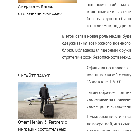
экономический спад к
Америка vs Китай:
в экономике и фактич
отключение возможно
бегства крупного бизн
катаклизмов, подкреп
В этой связи новая роль Индии буд
сдерживания возможного военного 
блока. Обладающая ядерным оружи
стратегической безопасности межд
Официально провозгла
военных связей между
ЧИТАЙТЕ ТАКЖЕ
"Азиатским НАТО".
Таким образом, при т
сворачивания привычн
своём роде исключени
Немаловажно, что стра
Отчёт Henley & Partners о
демократией, что сам
миграции состоятельных
с высокотехнологичны