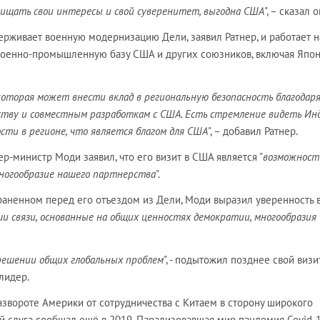
ащищать свои интересы и свой суверенитет, выгодна США
", – сказал о
рживает военную модернизацию Дели, заявил Ратнер, и работает н
военно-промышленную базу США и других союзников, включая Япон
 которая может внести вклад в региональную безопасность благодар
ству и совместным разработкам с США. Есть стремление видеть Ин
сти в регионе, что является благом для США
", – добавил Ратнер.
р-министр Моди заявил, что его визит в США является "
возможност
многообразие нашего партнерства
".
раненном перед его отъездом из Дели, Моди выразил уверенность в
и связи, основанные на общих ценностях демократии, многообразия 
решении общих глобальных проблем
", - подытожил позднее свой визи
лидер.
развороте Америки от сотрудничества с Китаем в сторону широкого
й слуга сообщал ещё в 2019. Парализовавшая мир пандемия Covid-