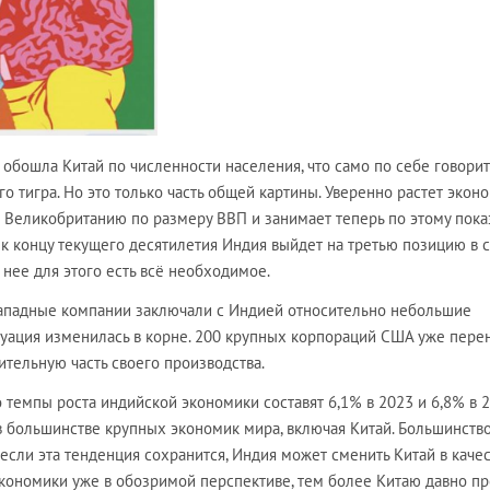
обошла Китай по численности населения, что само по себе говорит
о тигра. Но это только часть общей картины. Уверенно растет экон
а Великобританию по размеру ВВП и занимает теперь по этому пок
о к концу текущего десятилетия Индия выйдет на третью позицию в 
нее для этого есть всё необходимое.
ападные компании заключали с Индией относительно небольшие
туация изменилась в корне. 200 крупных корпораций США уже пере
ительную часть своего производства.
 темпы роста индийской экономики составят 6,1% в 2023 и 6,8% в 
 в большинстве крупных экономик мира, включая Китай. Большинств
если эта тенденция сохранится, Индия может сменить Китай в каче
кономики уже в обозримой перспективе, тем более Китаю давно пр