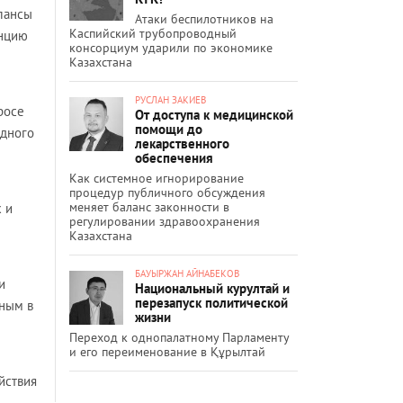
лансы
Атаки беспилотников на
Каспийский трубопроводный
енцию
консорциум ударили по экономике
Казахстана
РУСЛАН ЗАКИЕВ
росе
От доступа к медицинской
помощи до
адного
лекарственного
обеспечения
Как системное игнорирование
процедур публичного обсуждения
меняет баланс законности в
 и
регулировании здравоохранения
Казахстана
БАУЫРЖАН АЙНАБЕКОВ
и
Национальный курултай и
перезапуск политической
ьным в
жизни
Переход к однопалатному Парламенту
и его переименование в Құрылтай
йствия