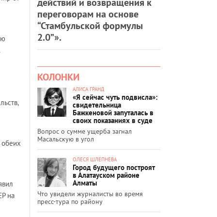
действий и возвращения к
переговорам на основе
“Стамбульской формулы
2.0”».
аю
КОЛОНКИ
АЛИСА ГРАНД
«Я сейчас чуть подвисла»:
льств,
свидетельница
Бажкеновой запуталась в
своих показаниях в суде
Вопрос о сумме ущерба загнал
Масальскую в угол
 обеих
ОЛЕСЯ ШЛЕПНЕВА
Город будущего построят
в Алатауском районе
Алматы
явил
Что увидели журналисты во время
ЕР на
пресс-тура по району