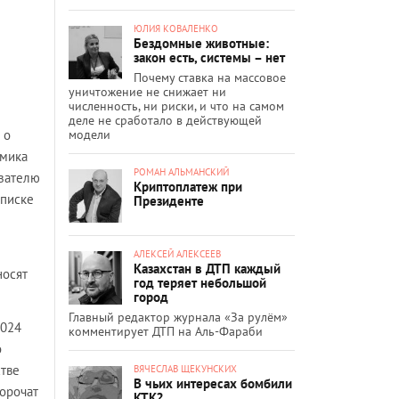
ЮЛИЯ КОВАЛЕНКО
Бездомные животные:
закон есть, системы – нет
Почему ставка на массовое
уничтожение не снижает ни
численность, ни риски, и что на самом
деле не сработало в действующей
модели
 о
омика
РОМАН АЛЬМАНСКИЙ
азателю
Криптоплатеж при
списке
Президенте
АЛЕКСЕЙ АЛЕКСЕЕВ
Казахстан в ДТП каждый
носят
год теряет небольшой
город
Главный редактор журнала «За рулём»
2024
комментирует ДТП на Аль-Фараби
о
стве
ВЯЧЕСЛАВ ЩЕКУНСКИХ
В чьих интересах бомбили
орочат
КТК?