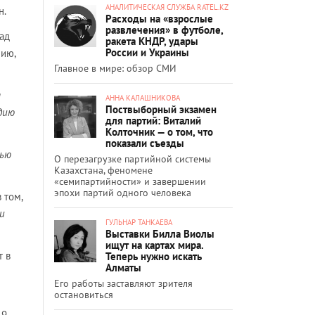
АНАЛИТИЧЕСКАЯ СЛУЖБА RATEL.KZ
н.
Расходы на «взрослые
развлечения» в футболе,
ад
ракета КНДР, удары
России и Украины
ию,
Главное в мире: обзор СМИ
я
АННА КАЛАШНИКОВА
Поствыборный экзамен
дию
для партий: Виталий
Колточник — о том, что
показали съезды
ью
О перезагрузке партийной системы
Казахстана, феномене
«семипартийности» и завершении
эпохи партий одного человека
 том,
и
ГУЛЬНАР ТАНКАЕВА
Выставки Билла Виолы
ищут на картах мира.
т в
Теперь нужно искать
Алматы
Его работы заставляют зрителя
остановиться
19