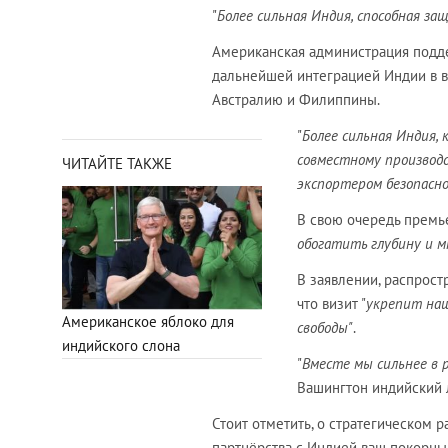
"
Более сильная Индия, способная з
Американская администрация подде
дальнейшей интеграцией Индии в 
Австралию и Филиппины.
"
Более сильная Индия,
совместному производ
ЧИТАЙТЕ ТАКЖЕ
экспортером безопасно
В свою очередь премье
обогатить глубину и 
В заявлении, распрост
что визит "
укрепит наш
Американское яблоко для
свободы"
.
индийского слона
"
Вместе мы сильнее в 
Вашингтон индийский 
Стоит отметить, о стратегическом 
партнёрства с Индией ваш покорны