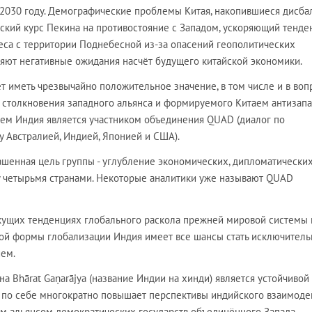
 2030 году. Демографические проблемы Китая, накопившиеся дисба
еский курс Пекина на противостояние с Западом, ускоряющий тенд
еса с территории Поднебесной из-за опасений геополитических
ляют негативные ожидания насчёт будущего китайской экономики.
ет иметь чрезвычайно положительное значение, в том числе и в воп
столкновения западного альянса и формируемого Китаем антизап
ем Индия является участником объединения QUAD (диалог по
у Австралией, Индией, Японией и США).
шенная цель группы - углубление экономических, дипломатических
 четырьмя странами. Некоторые аналитики уже называют QUAD
екущих тенденциях глобального раскола прежней мировой системы 
ой формы глобализации Индия имеет все шансы стать исключител
ем.
на Bhārat Gaṇarājya (название Индии на хинди) является устойчивой
о по себе многократно повышает перспективы индийского взаимоде
м альянсом демократических государств объединённого Запада.