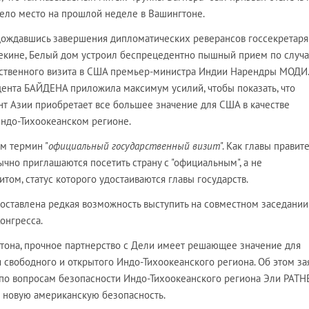
мело место на прошлой неделе в Вашингтоне.
, дождавшись завершения дипломатических реверансов госсекретаря
кине, Белый дом устроил беспрецедентно пышный прием по случ
ственного визита в США премьер-министра Индии Нарендры МОДИ.
ента БАЙДЕНА приложила максимум усилий, чтобы показать, что
нт Азии приобретает все большее значение для США в качестве
Индо-Тихоокеанском регионе.
м термин "
официальный государственный визит
". Как главы правите
но приглашаются посетить страну с "официальным", а не
итом, статус которого удостаиваются главы государств.
оставлена редкая возможность выступить на совместном заседании
онгресса.
гтона, прочное партнерство с Дели имеет решающее значение для
 свободного и открытого Индо-Тихоокеанского региона. Об этом за
о вопросам безопасности Индо-Тихоокеанского региона Эли РАТН
 новую американскую безопасность.