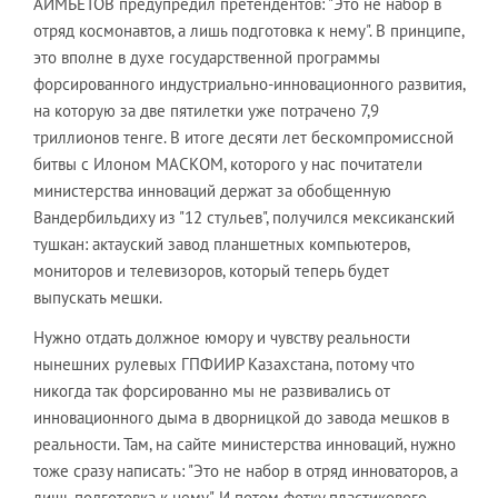
АИМБЕТОВ предупредил претендентов: "Это не набор в
отряд космонавтов, а лишь подготовка к нему". В принципе,
это вполне в духе государственной программы
форсированного индустриально-инновационного развития,
на которую за две пятилетки уже потрачено 7,9
триллионов тенге. В итоге десяти лет бескомпромиссной
битвы с Илоном МАСКОМ, которого у нас почитатели
министерства инноваций держат за обобщенную
Вандербильдиху из "12 стульев", получился мексиканский
тушкан: актауский завод планшетных компьютеров,
мониторов и телевизоров, который теперь будет
выпускать мешки.
Нужно отдать должное юмору и чувству реальности
нынешних рулевых ГПФИИР Казахстана, потому что
никогда так форсированно мы не развивались от
инновационного дыма в дворницкой до завода мешков в
реальности. Там, на сайте министерства инноваций, нужно
тоже сразу написать: "Это не набор в отряд инноваторов, а
лишь подготовка к нему". И потом фотку пластикового