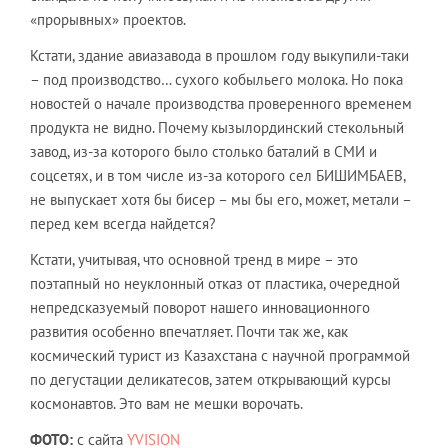
«прорывных» проектов.
Кстати, здание авиазавода в прошлом году выкупили-таки
– под производство… сухого кобыльего молока. Но пока
новостей о начале производства проверенного временем
продукта не видно. Почему кызылординский стекольный
завод, из-за которого было столько баталий в СМИ и
соцсетях, и в том числе из-за которого сел БИШИМБАЕВ,
не выпускает хотя бы бисер – мы бы его, может, метали –
перед кем всегда найдется?
Кстати, учитывая, что основной тренд в мире – это
поэтапный но неуклонный отказ от пластика, очередной
непредсказуемый поворот нашего инновационного
развития особенно впечатляет. Почти так же, как
космический турист из Казахстана с научной программой
по дегустации деликатесов, затем открывающий курсы
космонавтов. Это вам не мешки ворочать.
ФОТО:
с сайта
YVISION