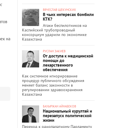
ас
ВЯЧЕСЛАВ ЩЕКУНСКИХ
В чьих интересах бомбили
КТК?
атов
Атаки беспилотников на
Каспийский трубопроводный
консорциум ударили по экономике
век на
Казахстана
РУСЛАН ЗАКИЕВ
От доступа к медицинской
помощи до
лекарственного
обеспечения
Как системное игнорирование
процедур публичного обсуждения
меняет баланс законности в
регулировании здравоохранения
Казахстана
БАУЫРЖАН АЙНАБЕКОВ
Национальный курултай и
перезапуск политической
жизни
Переход к однопалатному Парламенту