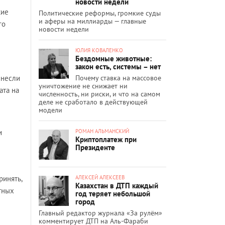
новости недели
кие
Политические реформы, громкие суды
и аферы на миллиарды — главные
го
новости недели
ЮЛИЯ КОВАЛЕНКО
Бездомные животные:
закон есть, системы – нет
Почему ставка на массовое
инесли
уничтожение не снижает ни
ата на
численность, ни риски, и что на самом
деле не сработало в действующей
модели
РОМАН АЛЬМАНСКИЙ
и
Криптоплатеж при
Президенте
АЛЕКСЕЙ АЛЕКСЕЕВ
ринять,
Казахстан в ДТП каждый
тных
год теряет небольшой
город
Главный редактор журнала «За рулём»
комментирует ДТП на Аль-Фараби