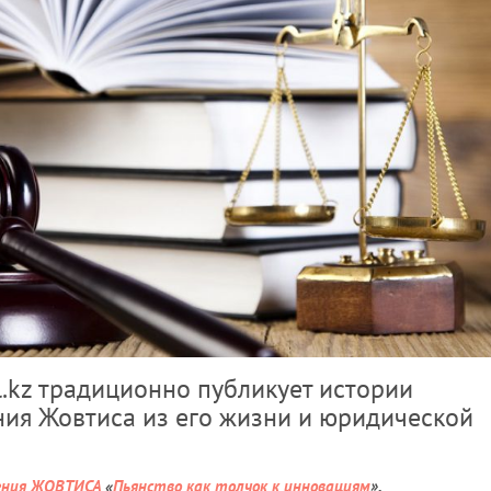
l.kz традиционно публикует истории
ия Жовтиса из его жизни и юридической
ения ЖОВТИСА
«
Пьянство как толчок к инновациям
».