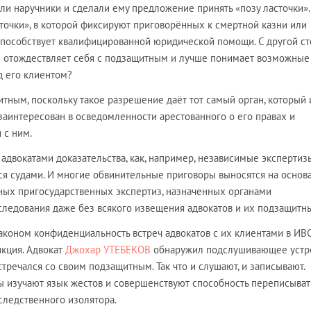
ли наручники и сделали ему предложение принять «позу ласточки».
асточки», в которой фиксируют приговорённых к смертной казни или
пособствует квалифицированной юридической помощи. С другой ст
 же отождествляет себя с подзащитным и лучше понимает возможные
д его клиентом?
итным, поскольку такое разрешение даёт тот самый орган, который 
заинтересован в осведомленности арестованного о его правах и
 с ним.
адвокатами доказательства, как, например, независимые экспертизы
я судами. И многие обвинительные приговоры выносятся на основ
ых пригосударственных экспертиз, назначенных органами
следования даже без всякого извещения адвокатов и их подзащитн
аконом конфиденциальность встреч адвокатов с их клиентами в ИВС
икция. Адвокат
Джохар УТЕБЕКОВ
обнаружил подслушивающее устр
стречался со своим подзащитным. Так что и слушают, и записывают.
ы изучают язык жестов и совершенствуют способность переписыват
следственного изолятора.