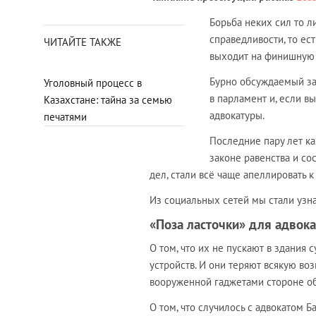
Борьба неких сил то л
справедливости, то ес
ЧИТАЙТЕ ТАКЖЕ
выходит на финишную
Бурно обсуждаемый за
Уголовный процесс в
в парламент и, если в
Казахстане: тайна за семью
адвокатуры.
печатями
Последние пару лет ка
законе равенства и со
дел, стали всё чаще апеллировать 
Из социальных сетей мы стали узн
«Поза ласточки» для адвока
О том, что их не пускают в здания
устройств. И они теряют всякую во
вооруженной гаджетами стороне о
О том, что случилось с адвокатом