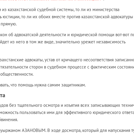
и из казахстанской судебной системы, то ли из министерства
ть юстиции, то ли их обоих вместе против казахстанской адвокатуры
 прямую.
кон об адвокатской деятельности и юридической помощи вот-вот п
ыйдет из него в том же виде, значительно урежет независимость
захстанские адвокаты, устав от кричащего несоответствия записанн
стязательности сторон в судебном процессе с фактическим состоян
к общественности.
авать, что помощь нужна самим защитникам.
та
 судов без тщательного осмотра и изъятия всех записывающих техни
зможность пользоваться ими для эффективного юридического ответ
бвинения.
 Бауыржаном АЗАНОВЫМ. В ходе досмотра, который для напускания т