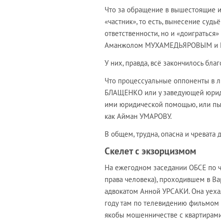
Что за обращение в вышестоящие и
«частник», то есть, вынесение суд
ответственности, но и «доиграться
Аманжолом МУХАМЕДЬЯРОВЫМ и 
У них, правда, всё закончилось благ
Что процессуальные оппоненты в ли
БЛАЩЕНКО или у заведующей юрид
ими юридической помощью, или пыта
как Айман УМАРОВУ.
В общем, трудна, опасна и чревата 
Скелет с экзорцизмом
На ежегодном заседании ОБСЕ по ч
права человека), проходившем в В
адвокатом Анной УРСАКИ. Она уеха
году там по телевидению фильмом «
якобы мошенничестве с квартирами 