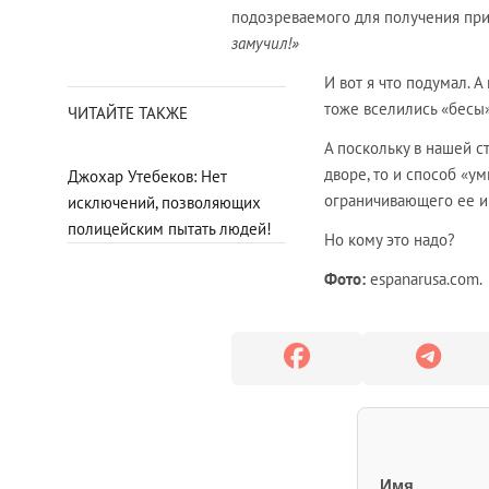
подозреваемого для получения при
замучил!»
И вот я что подумал. А
тоже вселились «бесы
ЧИТАЙТЕ ТАКЖЕ
А поскольку в нашей с
дворе, то и способ «у
Джохар Утебеков: Нет
ограничивающего ее и 
исключений, позволяющих
полицейским пытать людей!
Но кому это надо?
Фото:
espanarusa.com.
Имя