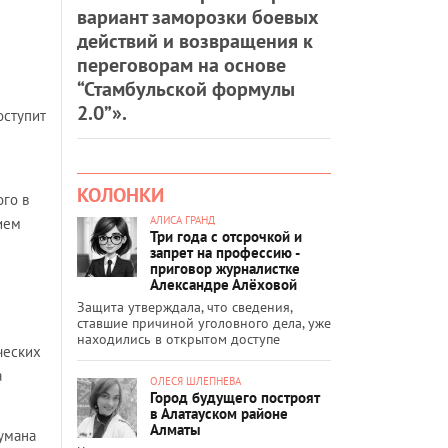
вариант заморозки боевых
действий и возвращения к
переговорам на основе
“Стамбульской формулы
2.0”».
оступит
КОЛОНКИ
ого в
АЛИСА ГРАНД
ием
Три года с отсрочкой и
запрет на профессию -
приговор журналистке
Александре Алёховой
Защита утверждала, что сведения,
ставшие причиной уголовного дела, уже
находились в открытом доступе
ческих
а
ОЛЕСЯ ШЛЕПНЕВА
Город будущего построят
в Алатауском районе
Алматы
умана