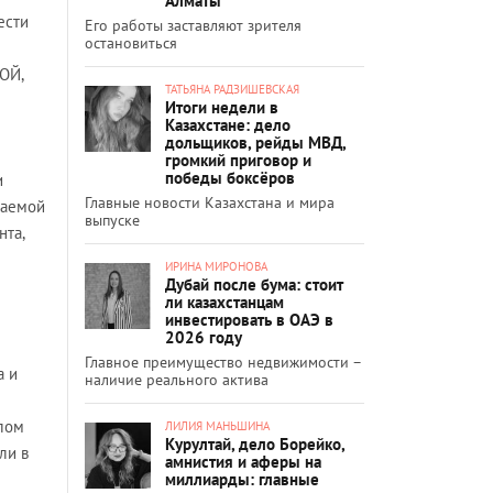
Алматы
ести
Его работы заставляют зрителя
остановиться
ВОЙ,
ТАТЬЯНА РАДЗИШЕВСКАЯ
Итоги недели в
Казахстане: дело
дольщиков, рейды МВД,
громкий приговор и
победы боксёров
и
Главные новости Казахстана и мира
ваемой
выпуске
нта,
ИРИНА МИРОНОВА
Дубай после бума: стоит
ли казахстанцам
инвестировать в ОАЭ в
2026 году
Главное преимущество недвижимости –
а и
наличие реального актива
шлом
ЛИЛИЯ МАНЬШИНА
Курултай, дело Борейко,
ли в
амнистия и аферы на
миллиарды: главные