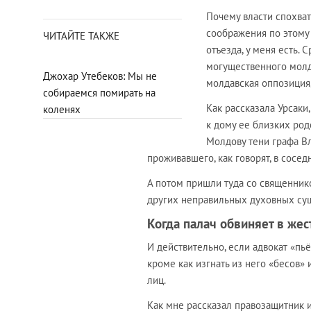
Почему власти спохвати
соображения по этому 
ЧИТАЙТЕ ТАКЖЕ
отъезда, у меня есть.
могущественного молд
Джохар Утебеков: Мы не
молдавская оппозици
собираемся помирать на
Как рассказала Урсак
коленях
к дому ее близких род
Молдову тени графа В
проживавшего, как говорят, в сосед
А потом пришли туда со священник
других неправильных духовных су
Когда палач обвиняет в жес
И действительно, если адвокат «пьё
кроме как изгнать из него «бесов»
лиц.
Как мне рассказал правозащитник 