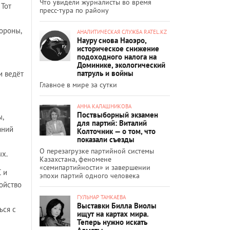
Что увидели журналисты во время
 Тот
пресс-тура по району
ороны,
АНАЛИТИЧЕСКАЯ СЛУЖБА RATEL.KZ
Науру снова Наоэро,
историческое снижение
подоходного налога на
Доминике, экологический
патруль и войны
и ведёт
Главное в мире за сутки
АННА КАЛАШНИКОВА
Поствыборный экзамен
,
для партий: Виталий
аний
Колточник — о том, что
показали съезды
О перезагрузке партийной системы
ых.
Казахстана, феномене
«семипартийности» и завершении
 и
эпохи партий одного человека
ойство
ГУЛЬНАР ТАНКАЕВА
Выставки Билла Виолы
ься с
ищут на картах мира.
Теперь нужно искать