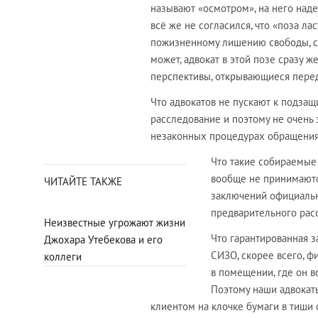
называют «осмотром», на него наде
всё же не согласился, что «поза л
пожизненному лишению свободы, с
может, адвокат в этой позе сразу
перспективы, открывающиеся пере
Что адвокатов не пускают к подзащ
расследование и поэтому не очень 
незаконных процедурах обращения
Что такие собираемые 
вообще не принимаютс
ЧИТАЙТЕ ТАКЖЕ
заключений официальн
предварительного рас
Неизвестные угрожают жизни
Что гарантированная з
Джохара Утебекова и его
СИЗО, скорее всего, ф
коллеги
в помещении, где он в
Поэтому наши адвокат
клиентом на клочке бумаги в тиши 