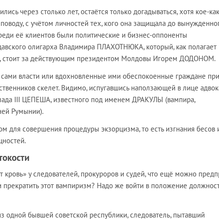
лись через столько лет, остаётся только догадываться, хотя кое-ка
поводу, с учётом личностей тех, кого она защищала до вынужденно
 Среди её клиентов были политические и бизнес-оппоненты
авского олигарха Владимира ПЛАХОТНЮКА, который, как полагает
я, стоит за действующим президентом Молдовы Игорем ДОДОНОМ.
и, сами власти или вдохновленные ими обеспокоенные граждане пр
ственников скелет. Видимо, испугавшись наползающей в лице адвок
лада III ЦЕПЕША, известного под именем ДРАКУЛЫ (вампира,
ней Румынии).
ом для совершения процедуры экзорцизма, то есть изгнания бесов 
щностей.
токости
т кровь» у следователей, прокуроров и судей, что ещё можно предп
 и прекратить этот вампиризм? Надо же войти в положение должнос
из одной бывшей советской республики, следователь, пытавший