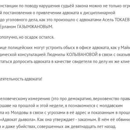
нстанции по поводу нарушения судьёй закона можно не только огр
ьёй постановления о привлечении адвоката к дисциплинарной
» до уголовного дела, как это произошло с адвокатами Асель ТОКАЕ
Ерланом ГАЗЫМЖАНОВЫМ.
ополучно, но осадок остался.
це полицейских могут устроить обыск в офисе адвоката, как у Май
ической консультацией Людмилы КОЛЫВАНОВОЙ в связи с оказы
ться допросить адвоката в качестве свидетеля по делу их же клие
деятельность адвоката!
еловеческому измерению (это про демократию, верховенство прав
аршаве на прошлой и этой неделе, я познакомился с молдавским
ла из Молдовы в связи с угрозами в её адрес и показанным в про
Адвокат дьявола». Как она утверждает - заказным. В нём её обвини
и даже убийствах, совершенных аж девятнадцать лет назад.