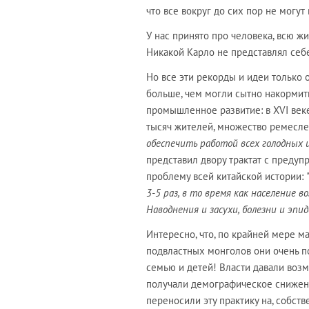
что все вокруг до сих пор не могут
У нас принято про человека, всю ж
Никакой Карло не представлял себе,
Но все эти рекорды и идеи только 
больше, чем могли сытно накормить
промышленное развитие: в XVI век
тысяч жителей, множество ремесле
обеспечить работой всех голодных и
представил двору трактат с преду
проблему всей китайской истории:
3-5 раз, в то время как население 
Наводнения и засухи, болезни и эпи
Интересно, что, по крайней мере м
подвластных монголов они очень п
семью и детей! Власти давали возм
получали демографическое снижени
переносили эту практику на, собств