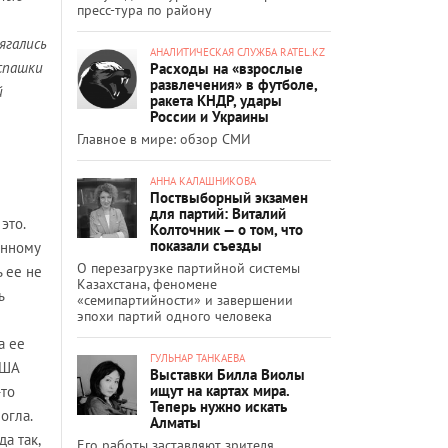
пресс-тура по району
ягались
АНАЛИТИЧЕСКАЯ СЛУЖБА RATEL.KZ
вспашки
Расходы на «взрослые
развлечения» в футболе,
й
ракета КНДР, удары
России и Украины
Главное в мире: обзор СМИ
АННА КАЛАШНИКОВА
Поствыборный экзамен
для партий: Виталий
это.
Колточник — о том, что
показали съезды
енному
О перезагрузке партийной системы
ь ее не
Казахстана, феномене
ь
«семипартийности» и завершении
эпохи партий одного человека
а ее
ГУЛЬНАР ТАНКАЕВА
США
Выставки Билла Виолы
ищут на картах мира.
-то
Теперь нужно искать
огла.
Алматы
а так,
Его работы заставляют зрителя