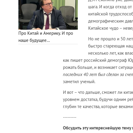
шага. И когда отход о
китайской трудоспосо
демографическим давл
Китайское чудо – нев
Про Китай и Америку. И про
Но не прошло и 50 лет
наше будущее…
быстро стареющая наци
несколько лет, как вл
как пишет российский демограф Юр
рожать больше, и возникает ситуац
последних 40 лет был сделан за сче
заметил ученый.
И вот – что дальше, сможет ли кита
уровнем достатка, будучи одним ре
глубин те качества, которые векам
---------
Обсудить эту интереснейшую тему 