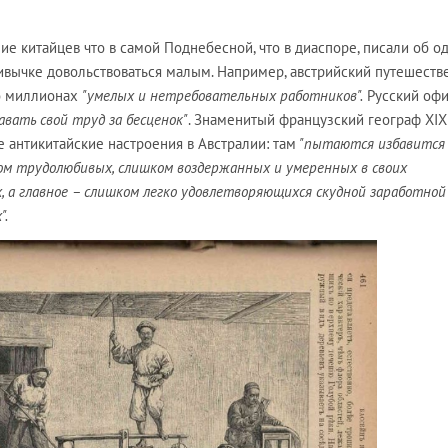
е китайцев что в самой Поднебесной, что в диаспоре, писали об о
ивычке довольствоваться малым. Например, австрийский путешеств
о миллионах
"умелых и нетребовательных работников".
Русский оф
авать свой труд за бесценок"
. Знаменитый французский географ XIX
 антикитайские настроения в Австралии:
там
"пытаются избавится
м трудолюбивых, слишком воздержанных и умеренных в своих
 а главное – слишком легко удовлетворяющихся скудной заработной
".