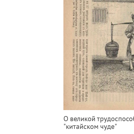
О великой трудоспособ
"китайском чуде"