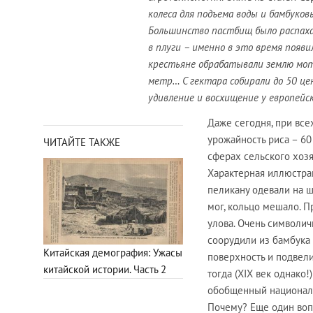
колеса для подъема воды и бамбуков
Большинство пастбищ было распахан
в плуги – именно в это время появи
крестьяне обрабатывали землю мо
метр… С гектара собирали до 50 це
удивление и восхищение у европейс
Даже сегодня, при все
урожайность риса – 60
ЧИТАЙТЕ ТАКЖЕ
сферах сельского хозя
Характерная иллюстра
пеликану одевали на ш
мог, кольцо мешало. П
улова. Очень символич
соорудили из бамбука 
Китайская демография: Ужасы
поверхность и подвели
китайской истории. Часть 2
тогда (XIX век однако
обобщенный национальн
Почему? Еще один вопр