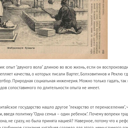
ия: опыт "двуного вола" длиною во всю жизнь, если он воспроизвод
пляет качества, о которых писали Вартег, Болховитинов и Реклю гд
отбор. Природная социальная инженерия. Можно только гадать, так 
дов сопоставимого по длительности опыта не имеет.
 китайское государство нашло другое "лекарство от перенаселения", 
, введя политику "Одна семья – один ребенок". Почему вопреки тр
она, не сразу, но была принята нацией? Наверное, потому что к ре
 глубинное сознание китайцев созрело для этого, немыслимого ра