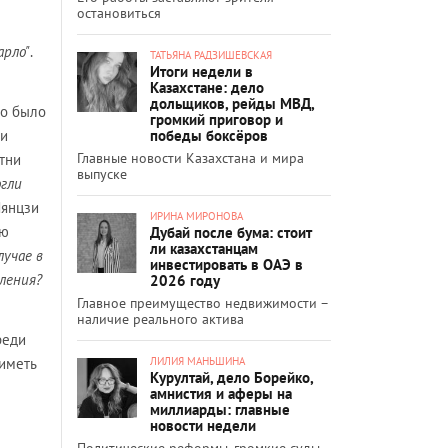
остановиться
арло"
.
ТАТЬЯНА РАДЗИШЕВСКАЯ
Итоги недели в
Казахстане: дело
дольщиков, рейды МВД,
но было
громкий приговор и
победы боксёров
 и
Главные новости Казахстана и мира
тни
выпуске
огли
Лянцзи
ИРИНА МИРОНОВА
ую
Дубай после бума: стоит
ли казахстанцам
лучае в
инвестировать в ОАЭ в
еления?
2026 году
Главное преимущество недвижимости –
наличие реального актива
реди
ЛИЛИЯ МАНЬШИНА
иметь
Курултай, дело Борейко,
амнистия и аферы на
миллиарды: главные
новости недели
Политические реформы, громкие суды