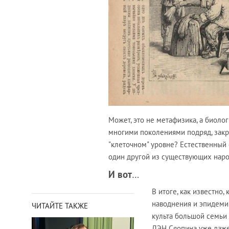
Может, это не метафизика, а биолог
многими поколениями подряд, закре
"клеточном" уровне? Естественный 
один другой из существующих наро
И вот
…
В итоге, как известно,
наводнения и эпидемии
ЧИТАЙТЕ ТАКЖЕ
культа большой семьи 
ДЭН Сяопина уже даже