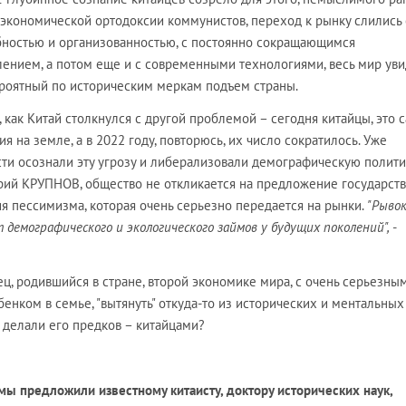
т экономической ортодоксии коммунистов, переход к рынку слились 
бностью и организованностью, с постоянно сокращающимся
ением, а потом еще и с современными технологиями, весь мир ув
ероятный по историческим меркам подъем страны.
, как Китай столкнулся с другой проблемой – сегодня китайцы, это 
я на земле, а в 2022 году, повторюсь, их число сократилось. Уже
асти осознали эту угрозу и либерализовали демографическую политик
ий КРУПНОВ, общество не откликается на предложение государств
ия пессимизма, которая очень серьезно передается на рынки.
"Рыво
т демографического и экологического займов у будущих поколений",
-
ец, родившийся в стране, второй экономике мира, с очень серьезны
бенком в семье, "вытянуть" откуда-то из исторических и ментальных
и делали его предков – китайцами?
мы предложили известному китаисту, доктору исторических наук,