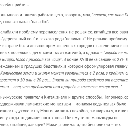
 в себя прийти…
изнь много и тяжело работающего, говорить, мол,
"пашет, как папа К
 сколько пахал "папа Лю".
ослабляли проблему перенаселения, не решая ее, китайцев все рав
 "деревянный вол" и всякого рода "пеликаны". Не решало проблему
е в стране были десятки промышленных городов с населением в со
нных поселков с десятками тысяч жителей, и однако –
"города не м
 нищих. Голод приходил все чаще"
. В конце XVIII века сановник ХУН 
преждением о грядущих бедствиях, в котором сформулировал главн
"Количество земли и жилья может увеличиться в 2 раза, в крайнем с
возрастет в 10 или в 20 раз… Знает ли природа средства от перенас
демии – вот, что предлагает нам природа в качестве лекарства…".
аньчжурские правители Китая, знали и другие способы. Например, с
оддерживали ламаистские монастыри – монахам ведь нельзя было 
ожность духовенству Монголии жить спокойно, расширяться, в ответ
е у когда-то динамичного этноса. Почему те же маньчжуры не
енно, китайцев, ханьцев? Может, понимали, что бесполезно – тех