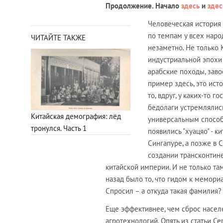
Продолжение. Начало
здесь
и
здес
Человеческая история
по темпам у всех наро
ЧИТАЙТЕ ТАКЖЕ
незаметно. Не только 
индустриальной эпохи 
арабские походы, заво
пример здесь, это ист
то, вдруг, у каких-то 
бедолаги устремлялись
Китайская демография: лёд
универсальным способо
тронулся. Часть 1
появились "хуацяо" - 
Сингапуре, а позже в 
создании трансконтин
китайской империи. И не только та
назад было то, что гидом к мемориа
Спросил – а откуда такая фамилия
Еще эффективнее, чем сброс насел
агротехнологий. Опять из статьи 