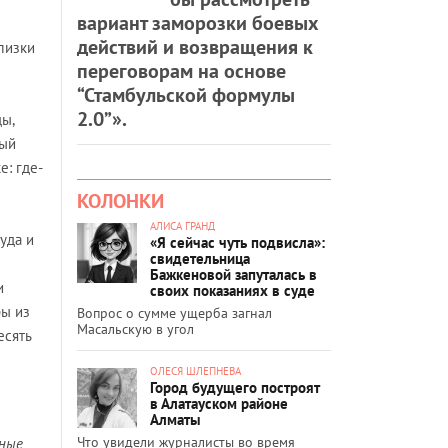
вариант заморозки боевых
действий и возвращения к
лизки
переговорам на основе
“Стамбульской формулы
2.0”».
ы,
ный
е: где-
КОЛОНКИ
АЛИСА ГРАНД
уда и
«Я сейчас чуть подвисла»:
свидетельница
Бажкеновой запуталась в
и
своих показаниях в суде
ры из
Вопрос о сумме ущерба загнал
Масальскую в угол
есять
ОЛЕСЯ ШЛЕПНЕВА
Город будущего построят
в Алатауском районе
Алматы
Что увидели журналисты во время
яные