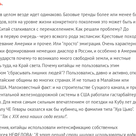
ь
.
 в целом везде идет одинаково. Базовые тренды более или менее б
дов, хотя на уровне жизни конкретного поколения это может быть и
Китай сталкивался с перенаселением. Как решали проблему? До
в первую очередь - через всякого рода экспансии: Крестовые поход
евание Америки и прочее. Или "просто" эмиграция. Очень характер
оки формирования немецких диаспор в России, и особенно в Америк
государств почему-то возникало много свободной земли, и местные
 туда, на Край света. Почему китайцы не пользовались этим
м "сбрасывать лишних людей"? Пользовались, давно и активно, отк
китайские общины во многих странах. И не только в Малайзии или
США. Малоизвестный факт: и на строительстве Суэцкого канала, и пр
ентальной железнодорожной системы в США работали гастарбайте
м. Для меня самым сильным впечатлением от поездки на Кубу лет д
лу ЧЕ Гевары оказался как бы кубинец, но фамилия типа "Хуа Цьяо".
?
"Так с XIX века наших сюда везли!".
ения, китайцы использовали интенсификацию собственных
Сергея НЕФЕДОВА:
"В этот период стали широко использоваться вод