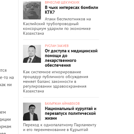
ВЯЧЕСЛАВ ЩЕКУНСКИХ
В чьих интересах бомбили
КТК?
Атаки беспилотников на
Каспийский трубопроводный
консорциум ударили по экономике
Казахстана
РУСЛАН ЗАКИЕВ
От доступа к медицинской
помощи до
лекарственного
обеспечения
ится
Как системное игнорирование
процедур публичного обсуждения
е-то на
меняет баланс законности в
как ни
регулировании здравоохранения
Казахстана
БАУЫРЖАН АЙНАБЕКОВ
Национальный курултай и
чем
перезапуск политической
жизни
адиции
Переход к однопалатному Парламенту
формам
и его переименование в Құрылтай
нее,