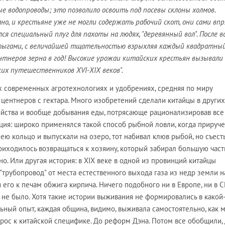
ые водопроводы; это позволило освоить под посевы склоны холмов.
о, и крестьяне уже не могли содержать рабочий скот, они сами впр
лся специальный плуг для пахоты на людях, "деревянный вол". После 
тыгами, с величайшей тщательностью взрыхляя каждый квадратны
нтнеров зерна в год! Высокие урожаи китайских крестьян вызывали
ких путешественников XVI-XIX веков".
х современных агротехнологиях и удобрениях, средняя по миру
 центнеров с гектара. Много изобретений сделали китайцы в других
йства и вообще добывания еды, потрясающе рационализировав все 
ция: широко применялся такой способ рыбной ловли, когда прируч
ею кольцо и выпускали на озеро, тот набивал клюв рыбой, но съест
риходилось возвращаться к хозяину, который забирал большую част
но. Или другая история: в XIX веке в одной из провинций китайцы
"трубопровод" от места естественного выхода газа из недр земли н
 его к печам обжига кирпича. Ничего подобного ни в Европе, ни в 
!) не было. Хотя такие истории выживания не формировались в какой
ый опыт, каждая община, видимо, выживала самостоятельно, как м
ос к китайской специфике. До реформ Дэна. Потом все обобщили, д