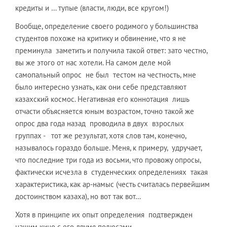
кредиты и … тупые (власти, люди, все кругом!)
Вообще, определение своего родимого у большинства
студентов похоже на критику и обвинение, что я не
преминула заметить и получила такой ответ: зато честно,
вы же этого от нас хотели. На самом деле мой
самопальный опрос не был тестом на честность, мне
было интересно узнать, как они себе представляют
казахский космос. Негативная его коннотация лишь
отчасти объясняется юным возрастом, точно такой же
опрос два года назад проводила в двух взрослых
группах - тот же результат, хотя слов там, конечно,
называлось гораздо больше. Меня, к примеру, удручает,
что последние три года из восьми, что провожу опросы,
фактически исчезла в студенческих определениях такая
характеристика, как ар-намыс (честь считалась первейшим
достоинством казаха), но вот так вот…
Хотя в принципе их опыт определения подтвержден
нашим кино с его двумя полюсами.