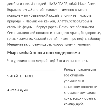
домбра и кюи. Из людей - НАЗАРБАЕВ, Абай, Маке-Баке,
Борат, потом …Золотой человек - именно в таком
порядке – по убыванию. Каждый упоминает красоты
природы - Чарынский каньон, Алатау, Устюрт, горы и
степь. Из фауны – беркут (орел). Почти все обозначают
Семипалатинский полигон и трагедию Арала, бездорожье,
грязь и хамство. Каждый третий пишет про нефть, таблицу
Менделеева. Слова-лидеры: «коррупция» и «понты».
Мыркымбай эпохи постмодернизма
Что удивило в последний год? Это и есть сюрприз.
Раньше практически
все студенты
ЧИТАЙТЕ ТАКЖЕ
упоминали в
казахском контексте
Ангелы чумы
«лошадиные» слова:
конь, всадник, байга,
кокпар, арба,