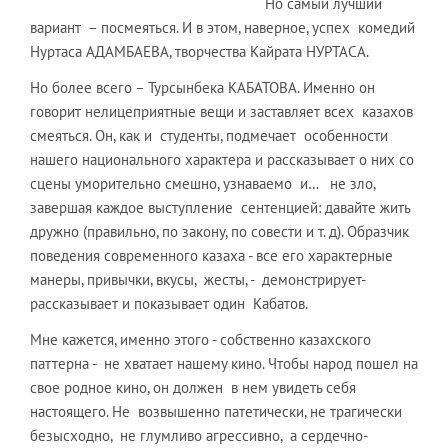
Но самый лучший
вариант – посмеяться. И в этом, наверное, успех комедий
Нуртаса АДАМБАЕВА, творчества Кайрата НУРТАСА.
Но более всего – Турсынбека КАБАТОВА. Именно он
говорит нелицеприятные вещи и заставляет всех казахов
смеяться. Он, как и студенты, подмечает особенности
нашего национального характера и рассказывает о них со
сцены уморительно смешно, узнаваемо и… не зло,
завершая каждое выступление сентенцией: давайте жить
дружно (правильно, по закону, по совести и т. д). Образчик
поведения современного казаха - все его характерные
манеры, привычки, вкусы, жесты, - демонстрирует-
рассказывает и показывает один Кабатов.
Мне кажется, именно этого - собственно казахского
паттерна - не хватает нашему кино. Чтобы народ пошел на
свое родное кино, он должен в нем увидеть себя
настоящего. Не возвышенно патетически, не трагически
безысходно, не глумливо агрессивно, а сердечно-