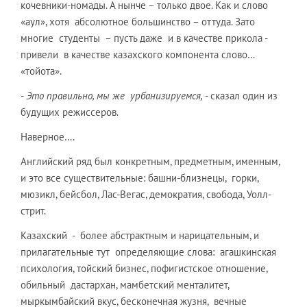
кочевники-номады. А нынче – только двое. Как и слово
«аул», хотя абсолютное большинство – оттуда. Зато
многие студенты – пусть даже и в качестве прикола -
привели в качестве казахского компонента слово…
«тойота».
- Это правильно, мы же урбанизируемся,
- сказал один из
будущих режиссеров.
Наверное….
Английский ряд был конкретным, предметным, именным,
и это все существительные: башни-близнецы, горки,
мюзикл, бейсбол, Лас-Вегас, демократия, свобода, Уолл-
стрит.
Казахский - более абстрактным и нарицательным, и
прилагательные тут определяющие слова: агашкинская
психология, тойский бизнес, пофигистское отношение,
обильный дастархан, мамбетский менталитет,
мыркымбайский вкус, бесконечная жузня, вечные