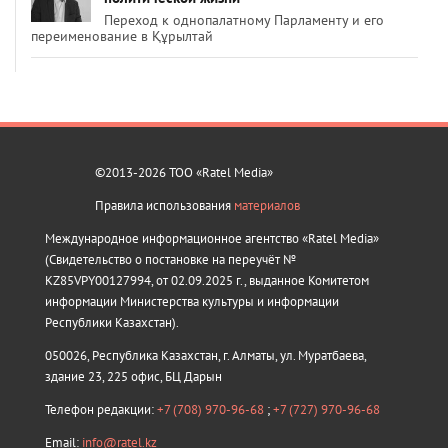
Переход к однопалатному Парламенту и его
переименование в Құрылтай
©2013-2026 ТОО «Ratel Media»
Правила использования
материалов
Международное информационное агентство «Ratel Media»
(Свидетельство о постановке на переучёт №
KZ85VPY00127994, от 02.09.2025 г., выданное Комитетом
информации Министерства культуры и информации
Республики Казахстан).
050026, Республика Казахстан, г. Алматы, ул. Муратбаева,
здание 23, 225 офис, БЦ Дарын
Телефон редакции:
+7 (708) 970-96-68
;
+7 (727) 970-96-68
Email:
info@ratel.kz