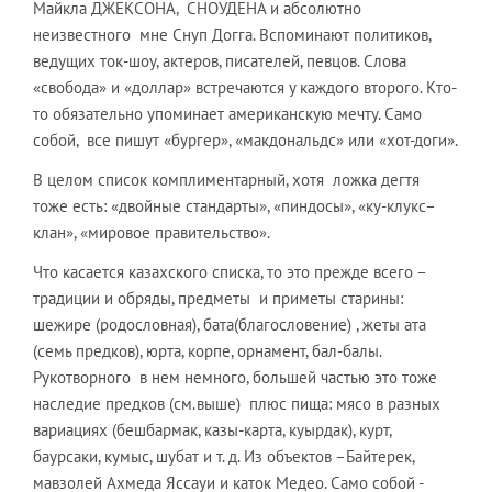
Майкла ДЖЕКСОНА, СНОУДЕНА и абсолютно
неизвестного мне Снуп Догга. Вспоминают политиков,
ведущих ток-шоу, актеров, писателей, певцов. Слова
«свобода» и «доллар» встречаются у каждого второго. Кто-
то обязательно упоминает американскую мечту. Само
собой, все пишут «бургер», «макдональдс» или «хот-доги».
В целом список комплиментарный, хотя ложка дегтя
тоже есть: «двойные стандарты», «пиндосы», «ку-клукс–
клан», «мировое правительство».
Что касается казахского списка, то это прежде всего –
традиции и обряды, предметы и приметы старины:
шежире (родословная), бата(благословение) , жеты ата
(семь предков), юрта, корпе, орнамент, бал-балы.
Рукотворного в нем немного, большей частью это тоже
наследие предков (см.выше) плюс пища: мясо в разных
вариациях (бешбармак, казы-карта, куырдак), курт,
баурсаки, кумыс, шубат и т. д. Из объектов –Байтерек,
мавзолей Ахмеда Яссауи и каток Медео. Само собой -