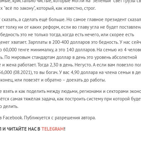
амые, кристально чистые, которые могли на "зелёный" свет грузы с
 "всё по закону", который, как известно, строг.
сказать, а сделать ещё больше. Но самое главное президент сказал
ет толку ни от каких реформ, если во главу угла не будет поставлен
бедность это не только тогда, когда есть нечего, или скорее есть
денег хватает. Зарплаты в 200-400 долларов это бедность. У нас сей
о 60,000 тенге минималку, а это 140 долларов. На семью из 4 челов
нь. По мировым стандартам доллар в день это уровень абсолютной
ё и жена работает. Тогда 2,30 в день. Негусто. А если вам повезло по
,000 (08.2021), то вы богач. У вас 4,90 доллара на члена семьи в де
 конец, или повезёт и обратно – доехать до работы.
де взять и как поделить между людьми, регионами и секторами экон
ётся самая тяжёлая задача, как построить систему при которой буде
о делить.
 Facebook. Публикуется с разрешения автора.
 И ЧИТАЙТЕ НАС В
TELEGRAM
!