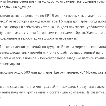
та Токаева очень позитивно. Коротко отражены все болевые точки,
 задачи на будущее.
азило изящное решение по ЛРТ. Я один из первых выступал против
уда" от аэропорта до ж/д вокзала за 1.5 млрд долларов. Тогда я, по
ти эти опоры и забыть эту историю. Но идея пригласить урбанистов 
будь придумать с этими бетонными монстрами – браво. Жалко, что с
ешеходные и велосипедные дорожки нереальны.
 тоже из лёгких решений, но трудных. Во всём мире есть коррупци
ревних феодальных времён никто не отдаёт государственный налог 
знакам налог) в полное и бесконтрольное владение частной компан
сть имущими.
икидкам около 500 млн долларов. Где они, интересно? Может, уже в
ше не скажешь. Те, кто мог туда зайти – заходил. В результате льго
 тенге получали крупнейшие и богатейшие компании. На развитие..
и.