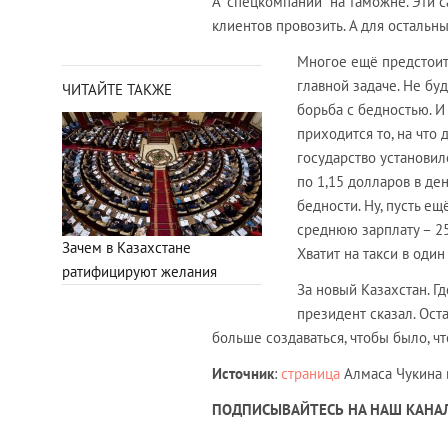
А "спецкомпании" на таможне. Эти с
клиентов провозить. А для остальных
Многое ещё предстоит 
главной задаче. Не буд
ЧИТАЙТЕ ТАКЖЕ
борьба с бедностью. И 
приходится то, на что 
государство установил
по 1,15 долларов в де
бедности. Ну, пусть ещ
среднюю зарплату – 256
Зачем в Казахстане
Хватит на такси в один
ратифицируют желания
За новый Казахстан. Г
президент сказал. Оста
больше создаваться, чтобы было, чт
Источник
:
страница
Алмаса Чукина в
ПОДПИСЫВАЙТЕСЬ НА НАШ КАНАЛ