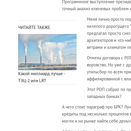
Программное выступление президен
точный анализ ключевых проблем и
Меня лично просто пор
нелепого дорогущего "ч
ЧИТАЙТЕ ТАКЖЕ
предлагал просто снес
архитекторов и что-ни
ветрами и климатом п
Отмена договора с РОП
воровство. Но уже с д
утильсбор по всем при
Какой миллиард лучше -
аффилированной с вла
ТЭЦ-2 или LRT
Этот РОП собрал по пр
западных банках?
А чего стоит параграф про БРК? Луч
кредиты под несколько процентов в
могли и на рынке найти себе деньг