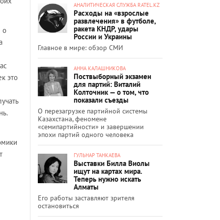
воих
АНАЛИТИЧЕСКАЯ СЛУЖБА RATEL.KZ
Расходы на «взрослые
развлечения» в футболе,
ракета КНДР, удары
 о
России и Украины
а
Главное в мире: обзор СМИ
час
АННА КАЛАШНИКОВА
Поствыборный экзамен
ек это
для партий: Виталий
Колточник — о том, что
показали съезды
лучать
О перезагрузке партийной системы
нь.
Казахстана, феномене
«семипартийности» и завершении
эпохи партий одного человека
омики
т
ГУЛЬНАР ТАНКАЕВА
Выставки Билла Виолы
ищут на картах мира.
Теперь нужно искать
Алматы
Его работы заставляют зрителя
остановиться