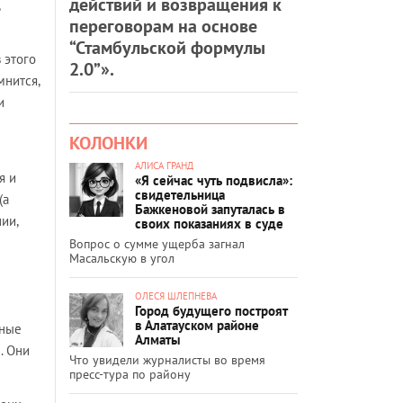
действий и возвращения к
переговорам на основе
“Стамбульской формулы
 этого
2.0”».
мнится,
и
КОЛОНКИ
АЛИСА ГРАНД
я и
«Я сейчас чуть подвисла»:
свидетельница
(а
Бажкеновой запуталась в
ии,
своих показаниях в суде
Вопрос о сумме ущерба загнал
Масальскую в угол
ОЛЕСЯ ШЛЕПНЕВА
Город будущего построят
в Алатауском районе
тные
Алматы
. Они
Что увидели журналисты во время
пресс-тура по району