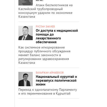
Атаки беспилотников на
Каспийский трубопроводный
консорциум ударили по экономике
Казахстана
РУСЛАН ЗАКИЕВ
От доступа к медицинской
помощи до
лекарственного
обеспечения
Как системное игнорирование
процедур публичного обсуждения
меняет баланс законности в
регулировании здравоохранения
Казахстана
БАУЫРЖАН АЙНАБЕКОВ
Национальный курултай и
перезапуск политической
жизни
Переход к однопалатному Парламенту
и его переименование в Құрылтай