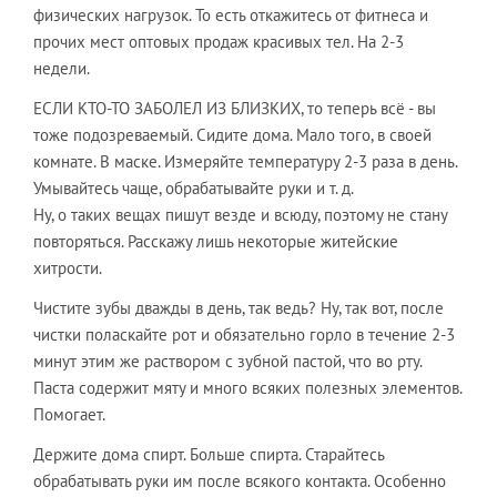
физических нагрузок. То есть откажитесь от фитнеса и
прочих мест оптовых продаж красивых тел. На 2-3
недели.
​ЕСЛИ КТО-ТО ЗАБОЛЕЛ ИЗ БЛИЗКИХ, то теперь всё - вы
тоже подозреваемый. Сидите дома. Мало того, в своей
комнате. В маске. Измеряйте температуру 2-3 раза в день.
Умывайтесь чаще, обрабатывайте руки и т. д.
​Ну, о таких вещах пишут везде и всюду, поэтому не стану
повторяться. Расскажу лишь некоторые житейские
хитрости.
​Чистите зубы дважды в день, так ведь? Ну, так вот, после
чистки поласкайте рот и обязательно горло в течение 2-3
минут этим же раствором с зубной пастой, что во рту.
Паста содержит мяту и много всяких полезных элементов.
Помогает.
​Держите дома спирт. Больше спирта. Старайтесь
обрабатывать руки им после всякого контакта. Особенно