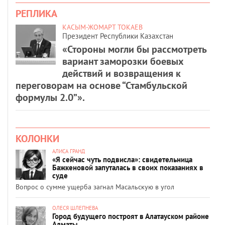
РЕПЛИКА
КАСЫМ-ЖОМАРТ ТОКАЕВ
Президент Республики Казахстан
«Стороны могли бы рассмотреть
вариант заморозки боевых
действий и возвращения к
переговорам на основе “Стамбульской
формулы 2.0”».
КОЛОНКИ
АЛИСА ГРАНД
«Я сейчас чуть подвисла»: свидетельница
Бажкеновой запуталась в своих показаниях в
суде
Вопрос о сумме ущерба загнал Масальскую в угол
ОЛЕСЯ ШЛЕПНЕВА
Город будущего построят в Алатауском районе
Алматы