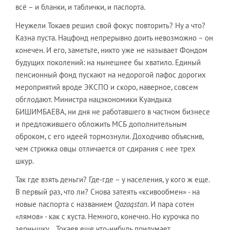
всё – и бланки, и таблички, и паспорта.
Неужели Токаев решил свой фокус повторить? Ну а что?
Казна пуста. Нацфонд непрерывно доить невозможно – он
конечен. И его, заметьте, никто уже не называет Фондом
будущих поколений: на нынешнее бы хватило. Единый
пенсионный фонд пускают на недорогой пафос дорогих
мероприятий вроде ЭКСПО и скоро, наверное, совсем
обглодают. Министра нацэкономики Куандыка
БИШИМБАЕВА, ни дня не работавшего в частном бизнесе
и предложившего обложить МСБ дополнительным
оброком, с его идеей тормознули. Доходчиво объяснив,
чем стрижка овцы отличается от сдирания с нее трех
шкур.
Так где взять деньги? Где-где – у населения, у кого ж еще.
В первый раз, что ли? Снова затеять «ксивообмен» - на
новые паспорта с названием
Qazaqstan
.
И пара сотен
«лямов» - как с куста. Немного, конечно. Но курочка по
зернышку… Токаев еще что-нибудь придумает.