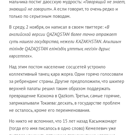
мальчика постиг даосскую мудрость:
«Говорящий не знает,
знающий не говорит».
А если говорит, то очень редко и
только по серьезным поводам.
В среду, 2 ноября, он написал в своем твиттере:
«В
английской версии QAZAQSTAN более точно отражает
суть нашего государства, нежели KAZAKHSTAN. Ағылшын
тілінде QAZAQSTAN еліміздің ұлттық негізін дұрыс
көрсетпек».
Над этим постом население сосцсетей устроило
коллективный танец қара жорға. Одни горячо голосовали
за ребрендинг страны. Другие предположили, что шкипер
верхней палаты решил таким образом поддержать
превращение Казкома в Qazkom. Третьи, самые горячие,
заприкалывали Токаева: дескать, в государстве проблем
не осталось, кроме его переименования.
Но никто не вспомнил, что 15 лет назад Касымжомарт
(тогда его имя писалось в одно слово) Кемелевич уже