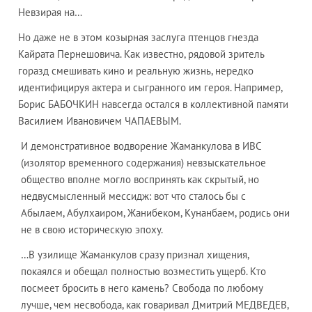
Невзирая на…
Но даже не в этом козырная заслуга птенцов гнезда
Кайрата Пернешовича. Как известно, рядовой зритель
горазд смешивать кино и реальную жизнь, нередко
идентифицируя актера и сыгранного им героя. Например,
Борис БАБОЧКИН навсегда остался в коллективной памяти
Василием Ивановичем ЧАПАЕВЫМ.
И демонстративное водворение Жаманкулова в ИВС
(изолятор временного содержания) невзыскательное
общество вполне могло воспринять как скрытый, но
недвусмысленный мессидж: вот что сталось бы с
Абылаем, Абулхаиром, Жанибеком, Кунанбаем, родись они
не в свою историческую эпоху.
…В узилище Жаманкулов сразу признал хищения,
покаялся и обещал полностью возместить ущерб. Кто
посмеет бросить в него камень? Свобода по любому
лучше, чем несвобода, как говаривал Дмитрий МЕДВЕДЕВ,