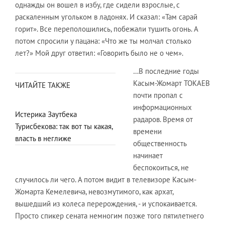
однажды он вошел в избу, где сидели взрослые, с
раскаленным угольком в ладонях. И сказал: «Там сарай
горит». Все переполошились, побежали тушить огонь. А
потом спросили у пацана: «Что же ты молчал столько
лет?» Мой друг ответил: «Говорить было не о чем».
…В последние годы
Касым-Жомарт ТОКАЕВ
ЧИТАЙТЕ ТАКЖЕ
почти пропал с
информационных
Истерика Заутбека
радаров. Время от
Турисбекова: так вот ты какая,
времени
власть в неглиже
общественность
начинает
беспокоиться, не
случилось ли чего. А потом видит в телевизоре Касым-
Жомарта Кемелевича, невозмутимого, как архат,
вышедший из колеса перерождения, - и успокаивается.
Просто спикер сената немногим позже того пятилетнего