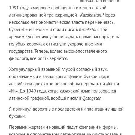
«Казахстан вошел в
1991 году в мировое сообщество именно с такой
латинизированной транскрипцией -
Kazakhstan
. Через
несколько лет ономастическая власть переменилась,
буква «h» исчезла – и стали писать
Kazakstan
. При
«режиме усечения» успели выдать новые паспорта, и на
голубых корочках оттиснули укороченное имя
государства. Теперь, волею высокопоставленного
филолога, все опять вернется.
Хотя увулярный взрывной глухой согласный звук,
обозначаемый в казахском алфавите буквой «қ», в
английском адекватно не способны передать ни «k», ни
«kh». До 1949 года, когда казахский язык пользовался
латинской графикой, вообще писали
Qazaqstan
.
Я прикинул вероятные последствия имплантации лишней
буковки.
Первыми жертвами новаций падут компании и фирмы,
которые в опрометчивом патриотизме инкрустировали в