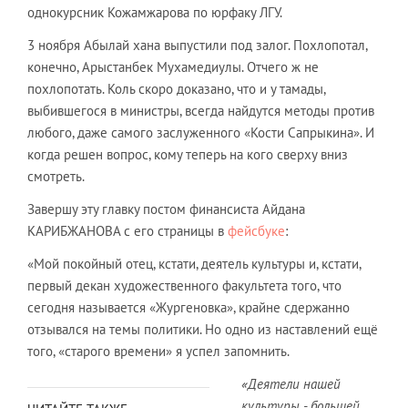
однокурсник Кожамжарова по юрфаку ЛГУ.
3 ноября Абылай хана выпустили под залог. Похлопотал,
конечно, Арыстанбек Мухамедиулы. Отчего ж не
похлопотать. Коль скоро доказано, что и у тамады,
выбившегося в министры, всегда найдутся методы против
любого, даже самого заслуженного «Кости Сапрыкина». И
когда решен вопрос, кому теперь на кого сверху вниз
смотреть.
Завершу эту главку постом финансиста Айдана
КАРИБЖАНОВА с его страницы в
фейсбуке
:
«Мой покойный отец, кстати, деятель культуры и, кстати,
первый декан художественного факультета того, что
сегодня называется «Жургеновка», крайне сдержанно
отзывался на темы политики. Но одно из наставлений ещё
того, «старого времени» я успел запомнить.
«Деятели нашей
культуры - большей