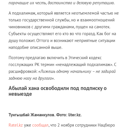
порочащие их честь, достоинство и деловую репутацию.
А подхалимаж, который является неотъемлемой частью не
только государственной службы, но и взаимоотношений
чиновников с другими гражданами, пущен на самотек.
Субъекты осуществляют его кто во что горазд. Как бог на
душу положит. Оттого и возникают неприятные ситуации
наподобие описанной выше.
Поэтому предлагаю включить в Этический кодекс
госслужащих РК термин «ненадлежащий подхалимаж». С
расшифровкой:
«Лижешь одному начальнику – не задирай
заднюю ногу на другого».
Абылай хана освободили под подписку о
невыезде
Тунгышбай Жаманкулов. Фото:
l
iter.kz.
Ratel.kz
уже
сообщал
, что 2 ноября сотрудники Нацбюро