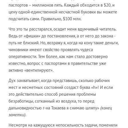
паспортов – миллионов пять. Каждый обходится в $20, и
цену одной-единственной несчастной буковки вы можете
подсчитать сами. Правильно, $100 млн.
Что это ты расстарался, осадит меня вдумчивый читатель.
Ведь от «фишки» до постановления, а от него до закона -
путь не близкий. Но, возражу я, когда на кону такие деньги,
чиновники имеют свойство проявлять чудеса
оперативности. Тем более, как нам стало достоверно
известно, вопрос с паспортами в правительстве уже
активно «вентилируют».
Дух захватывает, когда представишь, сколько рабочих
мест и несметных состояний создаст буква «h»! И если
это действительно способ решения проблемы
безработицы, сотканный из воздуха, то перед
дальновидностью г-на Токаева я снимаю шляпу»
(конец
заметки).
Несмотря на кажущуюся непосильность задачи, поменяли