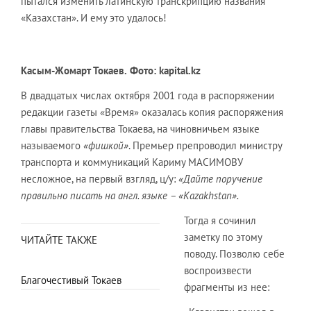
пытался изменить латинскую транскрипцию названия
«Казахстан». И ему это удалось!
Касым-Жомарт Токаев.
Фото: kapital.kz
В двадцатых числах октября 2001 года в распоряжении
редакции газеты «Время» оказалась копия распоряжения
главы правительства Токаева, на чиновничьем языке
называемого
«фишкой»
. Премьер препроводил министру
транспорта и коммуникаций Кариму МАСИМОВУ
несложное, на первый взгляд, ц/у:
«Дайте поручение
правильно писать на англ. языке – «
Kazakhstan
».
Тогда я сочинил
заметку по этому
ЧИТАЙТЕ ТАКЖЕ
поводу. Позволю себе
воспроизвести
Благочестивый Токаев
фрагменты из нее: