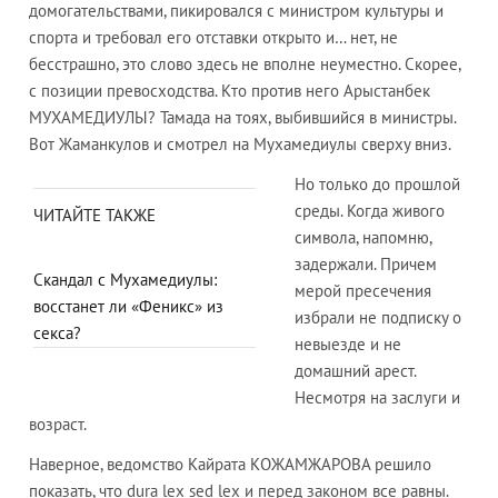
домогательствами, пикировался с министром культуры и
спорта и требовал его отставки открыто и… нет, не
бесстрашно, это слово здесь не вполне неуместно. Скорее,
с позиции превосходства. Кто против него Арыстанбек
МУХАМЕДИУЛЫ? Тамада на тоях, выбившийся в министры.
Вот Жаманкулов и смотрел на Мухамедиулы сверху вниз.
Но только до прошлой
среды. Когда живого
ЧИТАЙТЕ ТАКЖЕ
символа, напомню,
задержали. Причем
Скандал с Мухамедиулы:
мерой пресечения
восстанет ли «Феникс» из
избрали не подписку о
секса?
невыезде и не
домашний арест.
Несмотря на заслуги и
возраст.
Наверное, ведомство Кайрата КОЖАМЖАРОВА решило
показать, что dura lex sed lex и перед законом все равны.