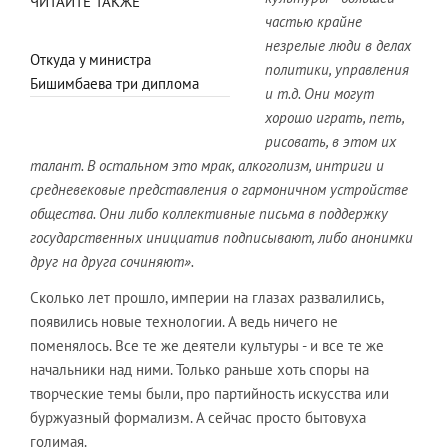
ЧИТАЙТЕ ТАКЖЕ
частью крайне
незрелые люди в делах
Откуда у министра
политики, управления
Бишимбаева три диплома
и т.д. Они могут
хорошо играть, петь,
рисовать, в этом их
талант. В остальном это мрак, алкоголизм, интриги и
средневековые представления о гармоничном устройстве
общества. Они либо коллективные письма в поддержку
государственных инициатив подписывают, либо анонимки
друг на друга сочиняют».
Сколько лет прошло, империи на глазах развалились,
появились новые технологии. А ведь ничего не
поменялось. Все те же деятели культуры - и все те же
начальники над ними. Только раньше хоть споры на
творческие темы были, про партийность искусства или
буржуазный формализм. А сейчас просто бытовуха
голимая.