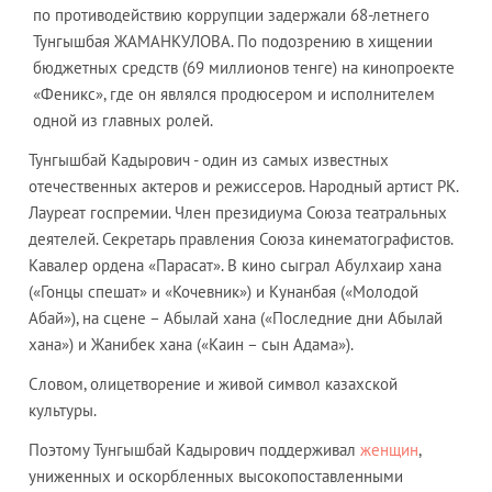
по противодействию коррупции задержали 68-летнего
Тунгышбая ЖАМАНКУЛОВА. По подозрению в хищении
бюджетных средств (69 миллионов тенге) на кинопроекте
«Феникс», где он являлся продюсером и исполнителем
одной из главных ролей.
Тунгышбай Кадырович - один из самых известных
отечественных актеров и режиссеров. Народный артист РК.
Лауреат госпремии. Член президиума Союза театральных
деятелей. Секретарь правления Союза кинематографистов.
Кавалер ордена «Парасат». В кино сыграл Абулхаир хана
(«Гонцы спешат» и «Кочевник») и Кунанбая («Молодой
Абай»), на сцене – Абылай хана («Последние дни Абылай
хана») и Жанибек хана («Каин – сын Адама»).
Словом, олицетворение и живой символ казахской
культуры.
Поэтому Тунгышбай Кадырович поддерживал
женщин
,
униженных и оскорбленных высокопоставленными