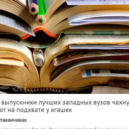
 выпускники лучших западных вузов чахну
ют на подхвате у агашек
таканчиках