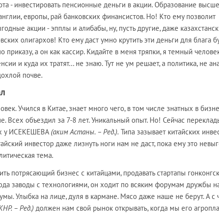
бота - инвестировать пенсионные деньги в акции. Образование высше
англии, европы, рай банковских финансистов. Но! Кто ему позволит
одные акции - эпплы и алибабы, ну, пусть другие, даже казахстанс
ских олигархов! Кто ему даст умно крутить эти деньги для блага 
 приказу, а он как кассир. Кидайте в меня тряпки, я темный человек
ии и куда их тратят... не знаю. Тут не ум решает, а политика, не ан
дохлой почве.
ал
век. Учился в Китае, знает много чего, в том числе знатных в бизн
не. Всех объездил за 7-8 лет. Уникальный опыт. Но! Сейчас переклад
ах у ИСЕКЕШЕВА
(аким Астаны. – Ред.).
Типа зазывает китайских инве
тайский инвестор даже лизнуть ноги нам не даст, пока ему это невыг
литическая тема.
ить потрясающий бизнес с китайцами, продавать стартапы гонконгс
сюда заводы с технологиями, он ходит по всяким форумам дружбы н
умы. Улыбка на лице, дуля в кармане. Мясо даже наше не берут. А с 
НР. – Ред.)
должен нам свой рынок открывать, когда мы его агропл