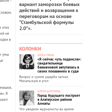
школе -
вариант заморозки боевых
действий и возвращения к
словом.
переговорам на основе
“Стамбульской формулы
2.0”».
и этих
ией не
бодки в
КОЛОНКИ
ие умы
АЛИСА ГРАНД
«Я сейчас чуть подвисла»:
ще
свидетельница
Бажкеновой запуталась в
своих показаниях в суде
Вопрос о сумме ущерба загнал
Масальскую в угол
инашки,
ОЛЕСЯ ШЛЕПНЕВА
я». Я
Город будущего построят
в Алатауском районе
 ушел
Алматы
Что увидели журналисты во время