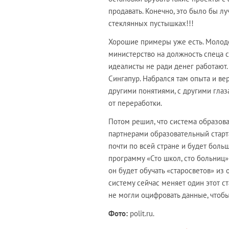
продавать. Конечно, это было бы л
стеклянных пустышках!!!
Хорошие примеры уже есть. Молодой
министерство на должность спеца с
идеалисты не ради денег работают. А
Сингапур. Набрался там опыта и ве
другими понятиями, с другими глаз
от переработки.
Потом решил, что система образова
партнерами образовательный старта
почти по всей стране и будет больш
программу «Сто школ, сто больниц» 
он будет обучать «старосветов» из
систему сейчас меняет один этот ст
не могли оцифровать данные, чтобы 
Фото:
polit.ru.