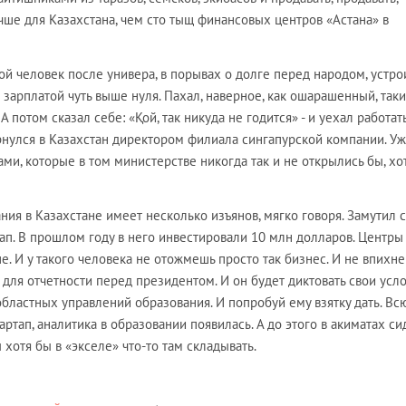
учше для Казахстана, чем сто тыщ финансовых центров «Астана» в
 человек после универа, в порывах о долге перед народом, устро
 зарплатой чуть выше нуля. Пахал, наверное, как ошарашенный, так
 потом сказал себе: «Қой, так никуда не годится» - и уехал работать
рнулся в Казахстан директором филиала сингапурской компании. Уж
ами, которые в том министерстве никогда так и не открылись бы, хо
ния в Казахстане имеет несколько изъянов, мягко говоря. Замутил с
п. В прошлом году в него инвестировали 10 млн долларов. Центры 
е. И у такого человека не отожмешь просто так бизнес. И не впихне
для отчетности перед президентом. И он будет диктовать свои усло
 областных управлений образования. И попробуй ему взятку дать. Вс
артап, аналитика в образовании появилась. А до этого в акиматах си
хотя бы в «экселе» что-то там складывать.