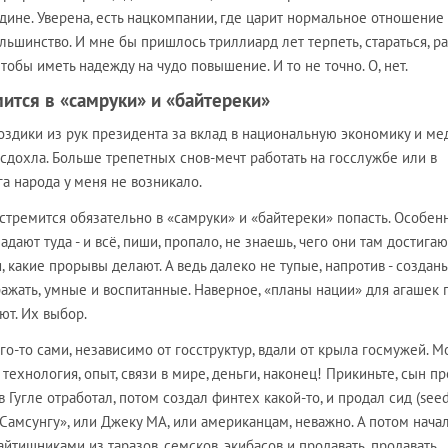
ине. Уверена, есть нацкомпании, где царит нормальное отношение 
ольшинство. И мне бы пришлось триллиард лет терпеть, стараться, р
тобы иметь надежду на чудо повышение. И то не точно. О, нет.
мится в «самруки» и «байтереки»
оздики из рук президента за вклад в национальную экономику и ме
, сдохла. Больше трепетных снов-мечт работать на госслужбе или в
а народа у меня не возникало.
 стремится обязательно в «самруки» и «байтереки» попасть. Особен
дают туда - и всё, пиши, пропало, не знаешь, чего они там достигаю
, какие прорывы делают. А ведь далеко не тупые, напротив - созданы
ажать, умные и воспитанные. Наверное, «планы нации» для агашек 
ют. Их выбор.
го-то сами, независимо от госструктур, вдали от крыла госмужей. М
технология, опыт, связи в мире, деньги, наконец! Прикиньте, сын п
 Гугле отработал, потом создал финтех какой-то, и продал сид (seed
) «Самсунгу», или Джеку МА, или американцам, неважно. А потом нача
айтишниками из таразов, семсков, экибасов и продавать, продавать,