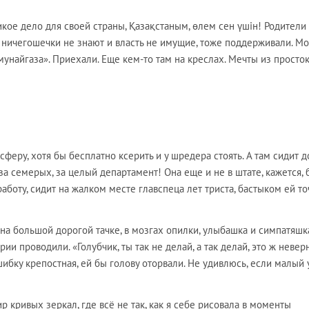
икое дело для своей страны, Қазақстаным, өлем сен үшін! Родители
 ничегошечки не знают и власть не имущие, тоже поддерживали. Мо
унайгаза». Приехали. Еще кем-то там на креслах. Мечты из просто
сферу, хотя бы бесплатно ксерить и у шредера стоять. А там сидит д
 за семерых, за целый департамент! Она еще и не в штате, кажется, 
аботу, сидит на жалком месте главспеца лет триста, бастыком ей т
на большой дорогой тачке, в мозгах опилки, улыбашка и симпатяшка
ии проводили. «Голубчик, ты так не делай, а так делай, это ж невер
шибку крепостная, ей бы голову оторвали. Не удивлюсь, если малый
ир кривых зеркал, где всё не так, как я себе рисовала в моменты