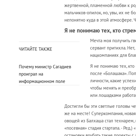
жертвенной, пламенной любви к род
мальчиков-опилок, но, увы, их не б
непонятно куда в этой атмосфере. Ч
Я не понимаю тех, кто стре
Мечта моя получить гв
сервант притихла. Нет
ЧИТАЙТЕ ТАКЖЕ
нацкомпаниях для благ
Я не понимаю тех, кто
Почему министр Сагадиев
после «Болашака». Попа
проиграл на
личности, какие успехи
информационном поле
чтобы менять и преобр
или лошадками работа
Достигли бы эти светлые головы че
же на месте! Суперкомпания, новая 
овощей из Балхаша стал технарем, в
«посевная» стадия стартапа. - Ред.
остановки врубать такие проекты с 