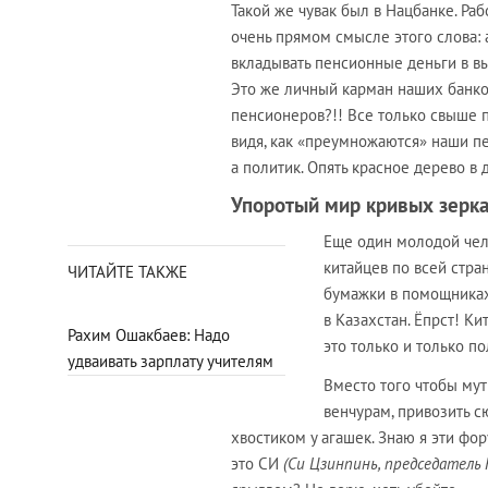
Такой же чувак был в Нацбанке. Ра
очень прямом смысле этого слова: 
вкладывать пенсионные деньги в выг
Это же личный карман наших банков
пенсионеров?!! Все только свыше по
видя, как «преумножаются» наши пенс
а политик. Опять красное дерево в 
Упоротый мир кривых зерк
Еще один молодой чело
китайцев по всей стра
ЧИТАЙТЕ ТАКЖЕ
бумажки в помощник
в Казахстан. Ёпрст! Ки
Рахим Ошакбаев: Надо
это только и только по
удваивать зарплату учителям
Вместо того чтобы мут
венчурам, привозить 
хвостиком у агашек. Знаю я эти фор
это СИ
(Си Цзинпинь, председатель К