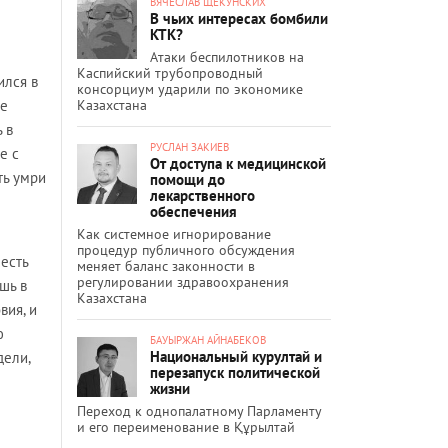
ВЯЧЕСЛАВ ЩЕКУНСКИХ
В чьих интересах бомбили
КТК?
Атаки беспилотников на
Каспийский трубопроводный
ился в
консорциум ударили по экономике
Казахстана
ие
 в
РУСЛАН ЗАКИЕВ
е с
От доступа к медицинской
ть умри
помощи до
лекарственного
обеспечения
Как системное игнорирование
процедур публичного обсуждения
есть
меняет баланс законности в
регулировании здравоохранения
шь в
Казахстана
вия, и
ю
БАУЫРЖАН АЙНАБЕКОВ
Национальный курултай и
дели,
перезапуск политической
жизни
Переход к однопалатному Парламенту
и его переименование в Құрылтай