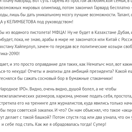
 плачу навзрыд. Вот суть. Парень из простой актюбинской семьи, в 
евозможных мировых олимпиад, потом закончил Гарвард бесплатно -
оды, лишь бы дать уникальному мозгу лучшие возможности. Талант, 
ЦА у КЕЛИМБЕТОВА под руководством!
бы из водяного пистолета! МФЦА! Ну не будет в Казахстане Дубая, 
будет, пока, не знаю, арабы в мире не закончатся или Китай с Росс
ахстану Хайперлуп, зачем-то передав все политические козыри сво
тика-2090!
ает, и это просто оправдание для таких, как Нематыч: мол, вот как
ться-то некуда! Отчеты и анализы для амбиций президента? Какой е
теснялся бы сажать сосновый бор в бумажные стаканчики!
Народное IPO». Видно, очень видно, душой болел, а не чтобы
межгалактических размеров, харизма, умение подать себя, простота,
стретила его на тренинге для журналистов, куда явились только нач
бы пера советской закалки. И что? Он нам объяснял, что такое «акци
 тут делает с такой башкой? Потом спустя год или два узнала, что он
 и себе под стать. Как же я обрадовалась тогда! Супер!