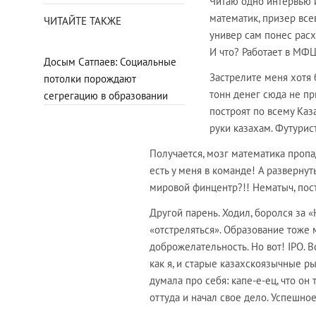
Читаю одно интервью и
математик, призер вс
ЧИТАЙТЕ ТАКЖЕ
универ сам понес расх
И что? Работает в МФ
Досым Сатпаев: Социальные
Застрелите меня хотя 
потолки порождают
тонн денег сюда не при
сегрегацию в образовании
построят по всему Каз
руки казахам. Футурис
Получается, мозг математика пропад
есть у меня в команде! А разверну
мировой финцентр?!! Нематыч, пос
Другой парень. Ходил, боролся за «
«отстреляться». Образование тоже 
доброжелательность. Но вот! IPO. В
как я, и старые казахскоязычные ры
думала про себя: капе-е-ец, что он
оттуда и начал свое дело. Успешное