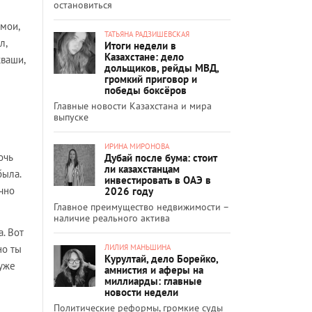
остановиться
 мои,
ТАТЬЯНА РАДЗИШЕВСКАЯ
л,
Итоги недели в
Казахстане: дело
кваши,
дольщиков, рейды МВД,
громкий приговор и
победы боксёров
Главные новости Казахстана и мира
выпуске
ИРИНА МИРОНОВА
очь
Дубай после бума: стоит
ли казахстанцам
была.
инвестировать в ОАЭ в
очно
2026 году
Главное преимущество недвижимости –
наличие реального актива
. Вот
ЛИЛИЯ МАНЬШИНА
но ты
Курултай, дело Борейко,
 уже
амнистия и аферы на
миллиарды: главные
новости недели
Политические реформы, громкие суды