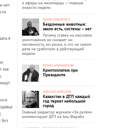
и аферы на миллиарды — главные
и нет
новости недели
асти
ЮЛИЯ КОВАЛЕНКО
Бездомные животные:
закон есть, системы – нет
Почему ставка на массовое
даль в
уничтожение не снижает ни
численность, ни риски, и что на самом
деле не сработало в действующей
модели
но
РОМАН АЛЬМАНСКИЙ
т как
Криптоплатеж при
Президенте
,
пишут
АЛЕКСЕЙ АЛЕКСЕЕВ
Казахстан в ДТП каждый
озги
год теряет небольшой
город
родавца
Главный редактор журнала «За рулём»
,
комментирует ДТП на Аль-Фараби
л без