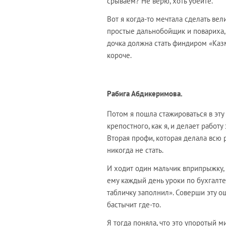
срываем? Не верю, хоть убейте.
Вот я когда-то мечтала сделать вел
простые дальнобойщик и повариха,
дочка должна стать финдиром «Казм
короче.
Рабига Абдикеримова.
Потом я пошла стажироваться в эту 
крепостного, как я, и делает работу
Вторая профи, которая делала всю р
никогда не стать.
И ходит один мальчик вприпрыжку, 
ему каждый день уроки по бухгалтер
табличку заполнил». Соверши эту о
бастычит где-то.
Я тогда поняла, что это упоротый м