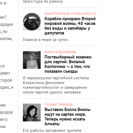
пресс-тура по району
е в
АНАЛИТИЧЕСКАЯ СЛУЖБА RATEL.KZ
кие?
Корабли-призраки Второй
мировой войны, 48 часов
будущих
без воды и капибары у
, но
депутатов
алитик,
Главное в мире за сутки
АННА КАЛАШНИКОВА
Поствыборный экзамен
для партий: Виталий
есе
Колточник — о том, что
показали съезды
ывает
О перезагрузке партийной системы
сторов
Казахстана, феномене
одно, и
«семипартийности» и завершении
эпохи партий одного человека
ким
ГУЛЬНАР ТАНКАЕВА
Выставки Билла Виолы
ародов
ищут на картах мира.
Теперь нужно искать
чего
Алматы
аны
Его работы заставляют зрителя