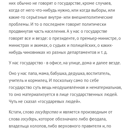
них обычно не говорят о государстве, кроме случаев,
когда от него что-нибудь нужно, или когда выборы, или
какие-то серьёзные внутри- или внешнеполитические
проблемы. И то о последнем говорит политически
продвинутая часть населения. А у нас о государстве
говорят все и везде: о президенте, о премьер-министре, о
министрах и акимах, о судьях и полицейских, о каких-
нибудь чиновниках из разных департаментов и т. д.
У нас государство - в офисе, на улице, дома и далее везде.
Оно у нас папа, мама, бабушка, дедушка, воспитатель,
учитель и кормилец. И поскольку само по себе
государство суть вещь неодушевлённая и нематериальная,
то оно материализуется в лице государственных людей.
Чуть не сказал «государевых людей».
Кстати, слово
государство
и является производным от
слова
государь
, которое обозначало либо феодала,
владельца холопов, либо верховного правителя и, по