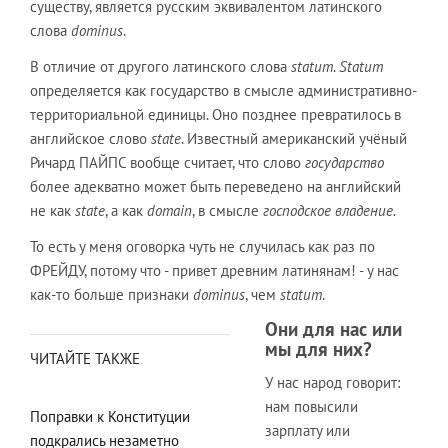
существу, является русским эквивалентом латинского
слова
dominus
.
В отличие от другого латинского слова
statum
.
Statum
определяется как государство в смысле административно-
территориальной единицы. Оно позднее превратилось в
английское слово
state
. Известный американский учёный
Ричард ПАЙПС вообще считает, что слово
государство
более адекватно может быть переведено на английский
не как
state
, а как
domain
, в смысле
господское владение.
То есть у меня оговорка чуть не случилась как раз по
ФРЕЙДУ, потому что - привет древним латинянам! - у нас
как-то больше признаки
dominus
, чем
statum
.
Они для нас или
мы для них?
ЧИТАЙТЕ ТАКЖЕ
У нас народ говорит:
нам повысили
Поправки к Конституции
зарплату или
подкрались незаметно