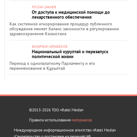
РУСЛАН ЗАКИЕВ
От доступа к медицинской помощи до
лекарственного обеспечения
Как системное игнорирование процедур публичного
обсуждения меняет баланс законности в регулировании
здравоохранения Казахстана
БАУЫРЖАН АЙНАБЕКОВ
Национальный курултай и перезапуск
политической жизни
Переход к однопалатному Парламенту и его
переименование в Құрылтай
©2013-2026 ТОО «Ratel Media»
Правила использования
материалов
Международное информационное агентство «Ratel Media»
(Свидетельство о постановке на переучёт №