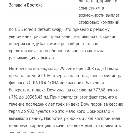
big to fail), привел к
Запада и Востока
сомнениям в
возможности выплат
страховых компаний
по CDS (credit default swap). Это привело к резкому
увеличению рисков страхования, вылившихся в кризис
доверия между банками и резкий рост ставок
кредитования, что особенно сильно сказалось на
развивающихся рынках.
Интересная деталь, когда 29 сентября 2008 года Палата
представителей США отвергла план тогдашнего министра
финансов США ПОЛСОНА по спасению банков от
банкротств, индекс Dow упал за сессию на 777,68 пункта
(-7%, до 10365,45 п.). Примечателен этот факт тем, что в
течение последних лет трёх индекс Dow порой за сессию
терял до 900 пунктов, но это мало кого шокировало и
вызывало панику. Напротив, рыночный люд воспринимал
подобную коррекцию в качестве возможности прикупить
акции по дешёвке.