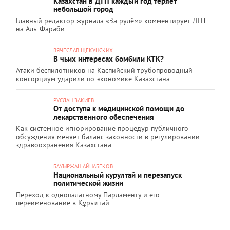
Казахстан в ДТП каждый год теряет
небольшой город
Главный редактор журнала «За рулём» комментирует ДТП
на Аль-Фараби
ВЯЧЕСЛАВ ЩЕКУНСКИХ
В чьих интересах бомбили КТК?
Атаки беспилотников на Каспийский трубопроводный
консорциум ударили по экономике Казахстана
РУСЛАН ЗАКИЕВ
От доступа к медицинской помощи до
лекарственного обеспечения
Как системное игнорирование процедур публичного
обсуждения меняет баланс законности в регулировании
здравоохранения Казахстана
БАУЫРЖАН АЙНАБЕКОВ
Национальный курултай и перезапуск
политической жизни
Переход к однопалатному Парламенту и его
переименование в Құрылтай