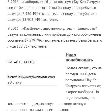
В 2015 г., наоборот, «КазЦинк» потянул «Тау-Кен Самрук»
вниз – без доли первого была бы получена прибыль в
размере 2 436 497 тыс. тенге, а так получился убыток в
размере 13 903 749 тыс. тенге.
В 2016 г. «КазЦинк» существенно улучшил финансовый
результат компании: с ним прибыль до налогообложения
составила 37 579 786 тыс. тенге, а без него была бы всего
лишь 188 837 тыс. тенге.
Надо
понаблюдать
ЧИТАЙТЕ ТАКЖЕ
Нельзя сказать, что на
сегодняшний день
Зачем Бердымухамедов едет
результаты «Тау-Кен
в Астану
Самрука» впечатляют,
скорее наоборот. Но
надо помнить, что
компания молодая, активную производственную
деятельность начала совсем недавно.