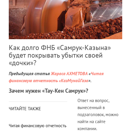
Как долго ФНБ «Самрук-Казына»
будет покрывать убытки своей
«дочки»?
Предыдущая статья
Жараса АХМЕТОВА
«
Читая
финансовую отчетность «КазМунайГаза
».
Зачем нужен «Тау-Кен Самрук»?
Ответ на вопрос,
вынесенный в
ЧИТАЙТЕ ТАКЖЕ
подзаголовок, можно
найти на сайте
Читая финансовую отчетность
компании.