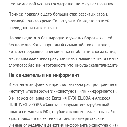
неотъемлемой частью государственного существования.
Пример подавляющего большинства развитых стран,
пожалуй, только кроме Сингапура и Китая, это со всей
очевидностью доказывает.
Но очевидно, что без народного участия бороться с ней
бесполезно. Хоть напринимай самых жёстких законов,
хоть беспрерывно занимайся масштабными «посадками»,
место «посаженцев» сразу занимают новые сеятели семян
злоупотреблений и готовности что-нибудь скапитализдить.
Не свидетель и не информант
И вот на этом фоне в мире стал активно распространяться
институт whistleblowers - «свистунов» или «информантов».
В интересном анализе Евгения КУЗНЕЦОВА и Алексея
ШЛЯПУЖНИКОВА «Защита информантов: зарубежный
опыт и ситуация в РФ», опубликованном недавно на сайте
ej.ru, приводятся сведения о том, что американские
ученые определили действия информанта («свистуна») как