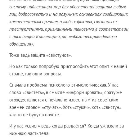
систему надлежащих мер для обеспечения защиты любых
лиц, добросовестно и на разумных основаниях сообщающих
компетентным органам о любых фактах, связанных с
преступлениями, признанными таковыми в соответствии
с настоящей Конвенцией, от любого несправедливого
обращения»
.
Тоже ведь защита «свистунов».
Но как только попробую приспособить этот опыт к нашей
стране, так одни вопросы.
Сначала проблема психолого-этимологическая. У нас
слово «свистеть», в смысле «информировать», сразу же
отождествляется с печально известным из советских
времён словом «стучать». Хоть «стукач», хоть «свистун»
как-то не будут в почёте.
И у нас «свист» ведь когда раздаётся? Когда уж взяли за
нижнюю часть тела.