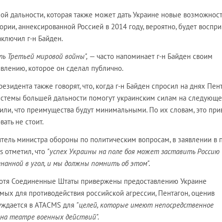
ой дальности, которая также может дать Украине новые возможност
ории, аннексированной Россией в 2014 году, вероятно, будет воспри
аключил г-н Байден.
ь Третьей мировой войны",
— часто напоминает г-н Байден своим
влению, которое он сделал публично.
зидента также говорят, что, когда г-н Байден спросил на днях Пент
истемы большей дальности помогут украинским силам на следующ
тили, что преимущества будут минимальными. По их словам, это при
вать не стоит.
итель министра обороны по политическим вопросам, в заявлении в 
s отметил, что
"успех Украины на поле боя может заставить Россию
гнанной в угол, и мы должны помнить об этом".
, хотя Соединенные Штаты привержены предоставлению Украине
мых для противодействия российской агрессии, Пентагон, оценив
 нуждается в ATACMS для
"целей, которые имеют непосредственное
на театре военных действий".