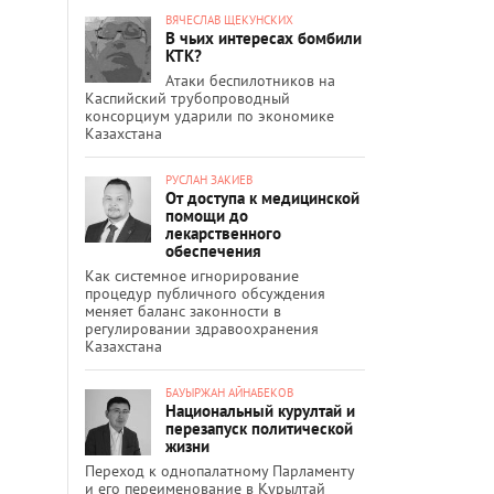
ВЯЧЕСЛАВ ЩЕКУНСКИХ
В чьих интересах бомбили
КТК?
Атаки беспилотников на
Каспийский трубопроводный
консорциум ударили по экономике
Казахстана
РУСЛАН ЗАКИЕВ
От доступа к медицинской
помощи до
лекарственного
обеспечения
Как системное игнорирование
процедур публичного обсуждения
меняет баланс законности в
регулировании здравоохранения
Казахстана
БАУЫРЖАН АЙНАБЕКОВ
Национальный курултай и
перезапуск политической
жизни
Переход к однопалатному Парламенту
и его переименование в Құрылтай