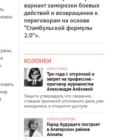
вариант заморозки боевых
ть
действий и возвращения к
 можно
переговорам на основе
“Стамбульской формулы
2.0”».
траны,
же
КОЛОНКИ
ы
АЛИСА ГРАНД
Три года с отсрочкой и
запрет на профессию -
приговор журналистке
зовать
Александре Алёховой
имир
Защита утверждала, что сведения,
.
ставшие причиной уголовного дела, уже
находились в открытом доступе
ОЛЕСЯ ШЛЕПНЕВА
Город будущего построят
в Алатауском районе
Алматы