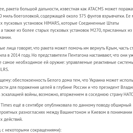
е, ракета большой дальности, известная как ATACMS может поража
0 миль боеголовкой, содержащей около 375 фунтов взрывчатки. Ее
ых пусковых установок HIMARS, которые Соединенные Штаты
 а также из более старых пусковых установок M270, присланных из
мании.
е лица говорят, что ракета может помочь им вернуть Крым, часть с
ила в 2014 году. Но представители Пентагона настаивают, что они у
е самое необходимое ей оружие: управляемые реактивные систем
MLRS.
щему: обеспокоенность Белого дома тем, что Украина может исполь
ости для поражения целей в глубине России и что президент Влад
 эскалацией войны, возможно, вторжением в соседнюю страну НАТО
k Times ещё в сентябре опубликовала по данному поводу обширный
вероятных разногласиях между Вашингтоном и Киевом в понимании
х действий.
д с некоторыми сокращениями):