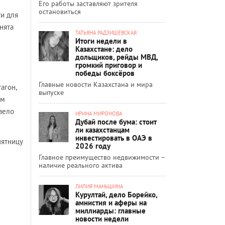
Его работы заставляют зрителя
остановиться
и для
нята
ТАТЬЯНА РАДЗИШЕВСКАЯ
Итоги недели в
Казахстане: дело
дольщиков, рейды МВД,
громкий приговор и
победы боксёров
Главные новости Казахстана и мира
агон,
выпуске
ем
вело
ИРИНА МИРОНОВА
Дубай после бума: стоит
ли казахстанцам
инвестировать в ОАЭ в
пятницу
2026 году
Главное преимущество недвижимости –
наличие реального актива
ЛИЛИЯ МАНЬШИНА
Курултай, дело Борейко,
амнистия и аферы на
миллиарды: главные
новости недели