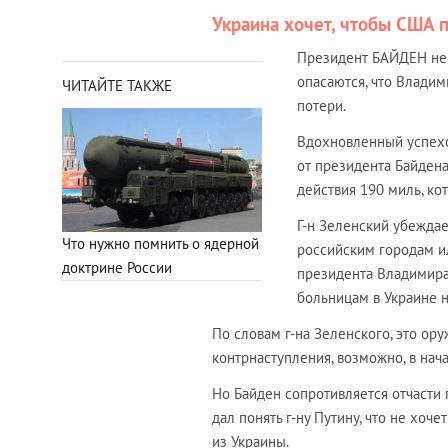
Украина хочет, чтобы США 
Президент БАЙДЕН не 
опасаются, что Владим
ЧИТАЙТЕ ТАКЖЕ
потери.
Вдохновленный успехо
от президента Байден
действия 190 миль, ко
Г-н Зеленский убеждае
Что нужно помнить о ядерной
российским городам ил
доктрине России
президента Владимира
больницам в Украине 
По словам г-на Зеленского, это о
контрнаступления, возможно, в нач
Но Байден сопротивляется отчасти 
дал понять г-ну Путину, что не хоч
из Украины.