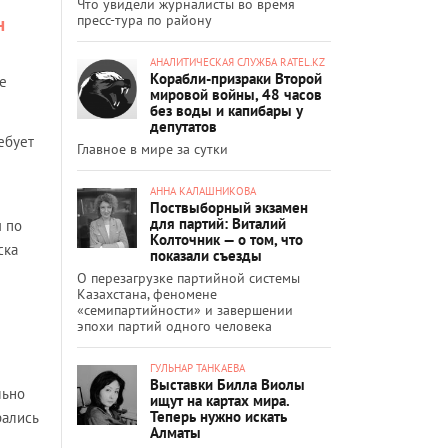
Что увидели журналисты во время
пресс-тура по району
н
АНАЛИТИЧЕСКАЯ СЛУЖБА RATEL.KZ
Корабли-призраки Второй
е
мировой войны, 48 часов
без воды и капибары у
депутатов
ебует
Главное в мире за сутки
АННА КАЛАШНИКОВА
Поствыборный экзамен
для партий: Виталий
ы по
Колточник — о том, что
ска
показали съезды
О перезагрузке партийной системы
Казахстана, феномене
«семипартийности» и завершении
эпохи партий одного человека
ГУЛЬНАР ТАНКАЕВА
Выставки Билла Виолы
льно
ищут на картах мира.
Теперь нужно искать
рались
Алматы