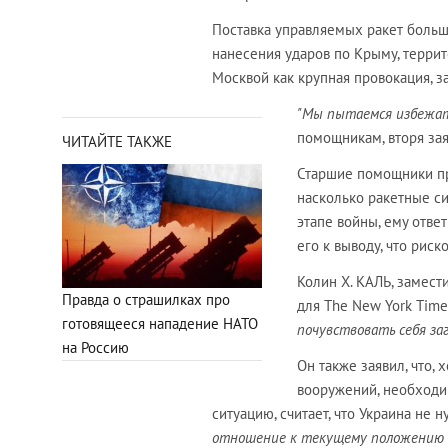
Поставка управляемых ракет больш
нанесения ударов по Крыму, террит
Москвой как крупная провокация, з
"Мы пытаемся избежат
помощникам, вторя зая
ЧИТАЙТЕ ТАКЖЕ
Старшие помощники пре
насколько ракетные с
этапе войны, ему отве
его к выводу, что риско
Колин Х. КАЛЬ, замест
Правда о страшилках про
для The New York Time
готовящееся нападение НАТО
почувствовать себя за
на Россию
Он также заявил, что
вооружений, необходи
ситуацию, считает, что Украина не
отношение к текущему положению 