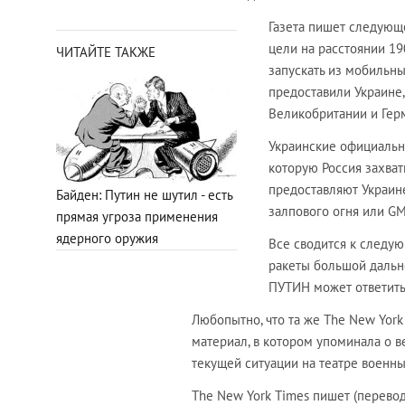
Газета пишет следующе
цели на расстоянии 19
ЧИТАЙТЕ ТАКЖЕ
запускать из мобильн
предоставили Украине,
Великобритании и Гер
Украинские официальны
которую Россия захват
предоставляют Украин
Байден: Путин не шутил - есть
залпового огня или G
прямая угроза применения
ядерного оружия
Все сводится к следую
ракеты большой дальн
ПУТИН может ответить
Любопытно, что та же The New Yor
материал, в котором упоминала о 
текущей ситуации на театре военны
The New York Times пишет (перево