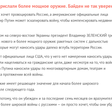
прислали более мощное оружие. Байден не так увере
хочет провоцировать Россию, а американские официальные лица
ир Путин может эскалировать войну, чтобы компенсировать недавни
м на северо-востоке Украины президент Владимир ЗЕЛЕНСКИЙ тр
а нового и более мощного оружия: ракетных систем с дальностью
торые могут наносить удары далеко вглубь территории России.
т официальные лица США, что у него нет намерения наносить удар
и нацеливаться на гражданские цели, даже несмотря на то, что вой
 Путина наносили удары по многоквартирным домам, театрам и
на протяжении всей войны.
ружие имеет решающее значение для начала более широкого
але следующего года.
потому, что он убежден и за последние семь месяцев он вразумите
ет более широкой войны с русскими — он просто хочет, чтобы они уб