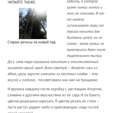
гадость, в которой
ЧИТАЙТЕ ТАКЖЕ
кроме химии ничего и
нет, не понимаю. Я как-
то хотела
использовать тару от
такого напитка для
бытовых целей, но не
Старые рельсы на новый лад
стала - запах химии не
выветрился даже после
тщательного мытья.
Да и сама тара окрашена напитком в неестественный
кислотно-яркий цвет. Всем советую – делайте соки из
яблок, груш, варите компоты из местных плодов – это
вкусно и полезно,
- посоветовала она нам на прощание.
И вручила каждому гостю коробку с настоящим Апортом,
сливами и другими вкусностями из ее сада. И по букету
цветов разрешила нарезать. Я цветов резать не стала –
пусть растут, радуют небо и приезжающих сюда гостей