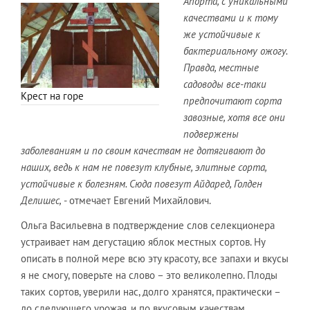
Апорта, с уникальными
качествами и к тому
же устойчивые к
бактериальному ожогу.
Правда, местные
садоводы все-таки
Крест на горе
предпочитают сорта
завозные, хотя все они
подвержены
заболеваниям и по своим качествам не дотягивают до
наших, ведь к нам не повезут клубные, элитные сорта,
устойчивые к болезням. Сюда повезут Айдаред, Голден
Делишес,
- отмечает Евгений Михайлович.
Ольга Васильевна в подтверждение слов селекционера
устраивает нам дегустацию яблок местных сортов. Ну
описать в полной мере всю эту красоту, все запахи и вкусы
я не смогу, поверьте на слово – это великолепно. Плоды
таких сортов, уверили нас, долго хранятся, практически –
до следующего урожая, и по вкусовым качествам