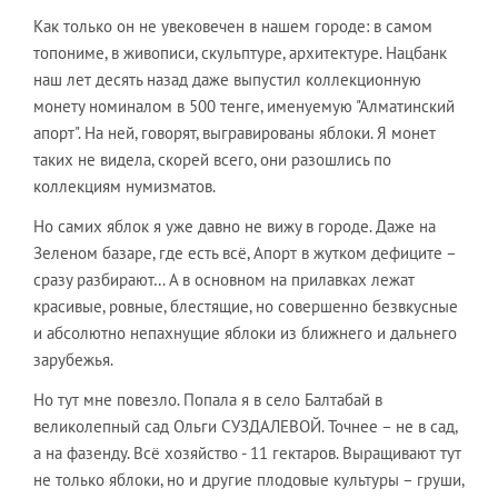
Как только он не увековечен в нашем городе: в самом
топониме, в живописи, скульптуре, архитектуре. Нацбанк
наш лет десять назад даже выпустил коллекционную
монету номиналом в 500 тенге, именуемую "Алматинский
апорт". На ней, говорят, выгравированы яблоки. Я монет
таких не видела, скорей всего, они разошлись по
коллекциям нумизматов.
Но самих яблок я уже давно не вижу в городе. Даже на
Зеленом базаре, где есть всё, Апорт в жутком дефиците –
сразу разбирают… А в основном на прилавках лежат
красивые, ровные, блестящие, но совершенно безвкусные
и абсолютно непахнущие яблоки из ближнего и дальнего
зарубежья.
Но тут мне повезло. Попала я в село Балтабай в
великолепный сад Ольги СУЗДАЛЕВОЙ. Точнее – не в сад,
а на фазенду. Всё хозяйство - 11 гектаров. Выращивают тут
не только яблоки, но и другие плодовые культуры – груши,