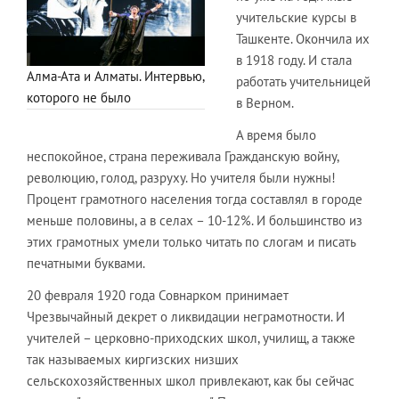
учительские курсы в
Ташкенте. Окончила их
в 1918 году. И стала
Алма-Ата и Алматы. Интервью,
работать учительницей
которого не было
в Верном.
А время было
неспокойное, страна переживала Гражданскую войну,
революцию, голод, разруху. Но учителя были нужны!
Процент грамотного населения тогда составлял в городе
меньше половины, а в селах – 10-12%. И большинство из
этих грамотных умели только читать по слогам и писать
печатными буквами.
20 февраля 1920 года Совнарком принимает
Чрезвычайный декрет о ликвидации неграмотности. И
учителей – церковно-приходских школ, училищ, а также
так называемых киргизских низших
сельскохозяйственных школ привлекают, как бы сейчас