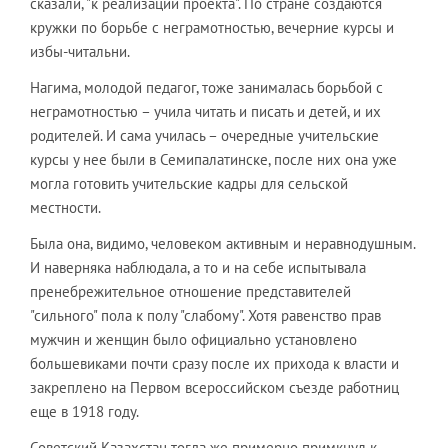
сказали, "к реализации проекта". По стране создаются
кружки по борьбе с неграмотностью, вечерние курсы и
избы-читальни.
Нагима, молодой педагог, тоже занималась борьбой с
неграмотностью – учила читать и писать и детей, и их
родителей. И сама училась – очередные учительские
курсы у нее были в Семипалатинске, после них она уже
могла готовить учительские кадры для сельской
местности.
Была она, видимо, человеком активным и неравнодушным.
И наверняка наблюдала, а то и на себе испытывала
пренебрежительное отношение представителей
"сильного" пола к полу "слабому". Хотя равенство прав
мужчин и женщин было официально установлено
большевиками почти сразу после их прихода к власти и
закреплено на Первом всероссийском съезде работниц
еще в 1918 году.
Советский Казахстан тогда же примерно примкнул к