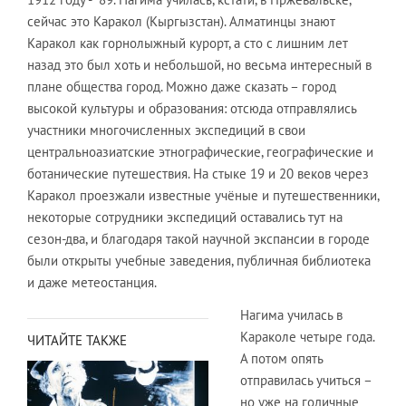
сейчас это Каракол (Кыргызстан). Алматинцы знают
Каракол как горнолыжный курорт, а сто с лишним лет
назад это был хоть и небольшой, но весьма интересный в
плане общества город. Можно даже сказать – город
высокой культуры и образования: отсюда отправлялись
участники многочисленных экспедиций в свои
центральноазиатские этнографические, географические и
ботанические путешествия. На стыке 19 и 20 веков через
Каракол проезжали известные учёные и путешественники,
некоторые сотрудники экспедиций оставались тут на
сезон-два, и благодаря такой научной экспансии в городе
были открыты учебные заведения, публичная библиотека
и даже метеостанция.
Нагима училась в
Караколе четыре года.
ЧИТАЙТЕ ТАКЖЕ
А потом опять
отправилась учиться –
но уже на годичные