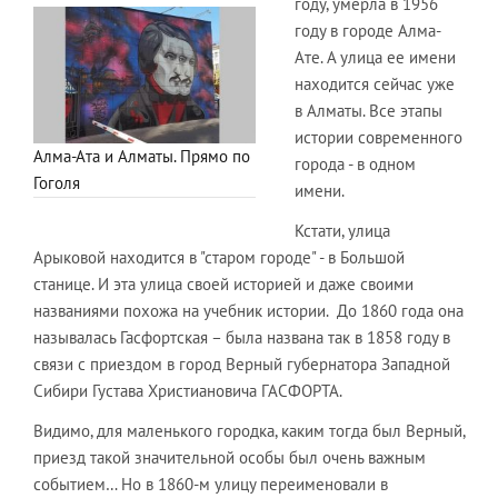
году, умерла в 1956
году в городе Алма-
Ате. А улица ее имени
находится сейчас уже
в Алматы. Все этапы
истории современного
Алма-Ата и Алматы. Прямо по
города - в одном
Гоголя
имени.
Кстати, улица
Арыковой находится в "старом городе" - в Большой
станице. И эта улица своей историей и даже своими
названиями похожа на учебник истории. До 1860 года она
называлась Гасфортская – была названа так в 1858 году в
связи с приездом в город Верный губернатора Западной
Сибири Густава Христиановича ГАСФОРТА.
Видимо, для маленького городка, каким тогда был Верный,
приезд такой значительной особы был очень важным
событием… Но в 1860-м улицу переименовали в