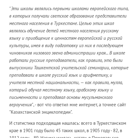
"Эти школы являлись первыми школами европейского типа,
в которых получали светское образование представители
местного населения в Туркестане. Целью этих школ
являлось обучение детей местного населения русскому
языку и приобщение к ценностям европейской и русской
культуры, имея в виду подготовку из них в последующем
чиновников низового звена администрации края... В школе
работали русские преподаватели, как правило, это были
выпускники Ташкентской учительской семинарии, которые
преподавали в школе русский язык и арифметику, и
учителя местной национальности, — как правило, мулла,
который обучал местному языку, арабскому языку и
письменности и преподавал основы мусульманского
вероучения"
, - вот что ответил мне интернет, а точнее сайт
"Казахстанской энциклопедии".
И статистика подходящая нашлась: всего в Туркестанском
крае в 1901 году было 45 таких школ, в 1905 году - 82, в
1912 году - 89. Нагима училась, кстати, в Пржевальске,