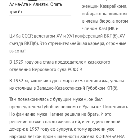
Алма-Ата и Алматы. Опять
женщин Казкрайкома,
трясёт
избирают кандидатом
в члены бюро, а потом
членом КазЦИК и
ЦИКа СССР, делегатом XV и XVI конференций ВКП(б), XV
съезда ВКП(б). Это стремительнейшая карьера, огромные
высоты!
В 1929 году она стала председателем казахского
отделения Верховного суда РСФСР.
В 1932-м, закончив курсы марксизма-ленинизма, уехала
из столицы в Западно-Казахстанский Губобком КП(б).
Там познакомилась с будущим мужем, он был
председателем Губоблисполкома в Уральске. Поженились.
Но фамилию мужа Нагима решила не брать. И это
решение позже спасло жизнь и ей, и ее единственной
дочери: в 1937 году ее супруга, к тому времени уже
наркома легкой промышленности Хасена КОШАНБАЕВА