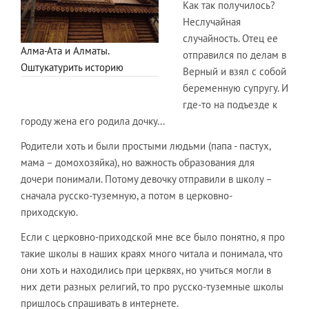
Как так получилось?
Неслучайная
случайность. Отец ее
Алма-Ата и Алматы.
отправился по делам в
Оштукатурить историю
Верный и взял с собой
беременную супругу. И
где-то на подъезде к
городу жена его родила дочку...
Родители хоть и были простыми людьми (папа - пастух,
мама – домохозяйка), но важность образования для
дочери понимали. Потому девочку отправили в школу –
сначала русско-туземную, а потом в церковно-
приходскую.
Если с церковно-приходской мне все было понятно, я про
такие школы в наших краях много читала и понимала, что
они хоть и находились при церквях, но учиться могли в
них дети разных религий, то про русско-туземные школы
пришлось спрашивать в интернете.