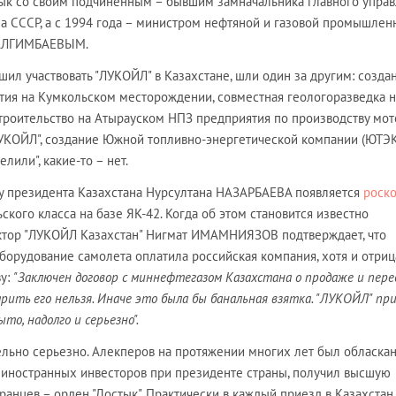
ык со своим подчинённым – бывшим замначальника главного упра
 СССР, а с 1994 года – министром нефтяной и газовой промышлен
БАЛГИМБАЕВЫМ.
шил участвовать "ЛУКОЙЛ" в Казахстане, шли один за другим: созда
тия на Кумкольском месторождении, совместная геологоразведка н
троительство на Атырауском НПЗ предприятия по производству мо
УКОЙЛ", создание Южной топливно-энергетической компании (ЮТЭК
елили", какие-то – нет.
у президента Казахстана Нурсултана НАЗАРБАЕВА появляется
роск
ского класса на базе ЯК-42. Когда об этом становится известно
ктор "ЛУКОЙЛ Казахстан" Нигмат ИМАМНИЯЗОВ подтверждает, что
борудование самолета оплатила российская компания, хотя и отрица
ву:
"Заключен договор с миннефтегазом Казахстана о продаже и пере
рить его нельзя. Иначе это была бы банальная взятка. "ЛУКОЙЛ" пр
то, надолго и серьезно".
ельно серьезно. Алекперов на протяжении многих лет был обласкан
а иностранных инвесторов при президенте страны, получил высшую
ранцев – орден "Достык". Практически в каждый приезд в Казахстан