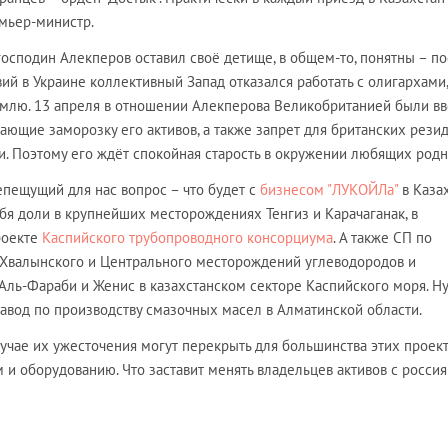
емьер-министр.
осподин Алекперов оставил своё детище, в общем-то, понятны – п
ий в Украине коллективный Запад отказался работать с олигархами,
лю. 13 апреля в отношении Алекперова Великобританией были в
ающие заморозку его активов, а также запрет для британских рези
и. Поэтому его ждёт спокойная старость в окружении любящих родн
епещущий для нас вопрос – что будет с
бизнесом "ЛУКОЙЛа"
в Казах
бя доли в крупнейших месторождениях Тенгиз и Карачаганак, в
роекте
Каспийского трубопроводного консорциума
. А также СП по
Хвалынского и Центрального месторождений углеводородов и
ль-Фараби и Женис в казахстанском секторе Каспийского моря. Ну
авод по производству смазочных масел в Алматинской области.
учае их ужесточения могут перекрыть для большинства этих проек
и оборудованию. Что заставит менять владельцев активов с россия