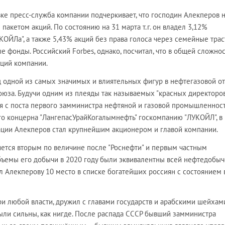
ке пресс-служба компании подчеркивает, что господин Алекперов 
пакетом акций. По состоянию на 31 марта т.г. он владел 3,12%
ОЙЛа", а также 5,43% акций без права голоса через семейные трас
 фонды. Российский Forbes, однако, посчитал, что в общей сложнос
кций компании.
од одной из самых значимых и влиятельных фигур в нефтегазовой о
юза. Будучи одним из плеяды так называемых "красных директоров"
дя с поста первого замминистра нефтяной и газовой промышленнос
го концерна "ЛангепасУрайКогалымнефть" госкомпанию "ЛУКОЙЛ", в
ации Алекперов стал крупнейшим акционером и главой компании.
яется вторым по величине после "Роснефти" и первым частным
бъемы его добычи в 2020 году были эквивалентны всей нефтедобыч
ал Алекперову 10 место в списке богатейших россиян с состоянием 
ри любой власти, дружил с главами государств и арабскими шейхами
ыли сильны, как нигде. После распада СССР бывший замминистра