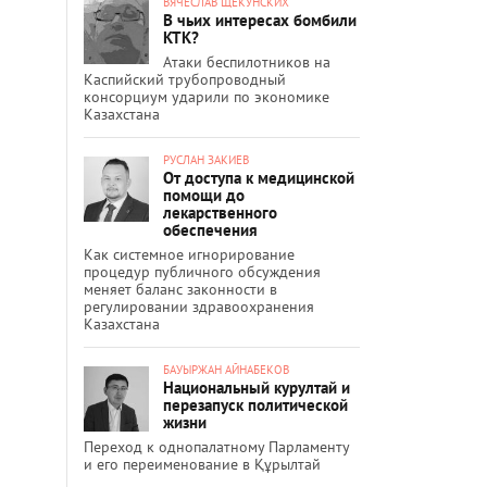
ВЯЧЕСЛАВ ЩЕКУНСКИХ
В чьих интересах бомбили
КТК?
Атаки беспилотников на
Каспийский трубопроводный
консорциум ударили по экономике
Казахстана
РУСЛАН ЗАКИЕВ
От доступа к медицинской
помощи до
лекарственного
обеспечения
Как системное игнорирование
процедур публичного обсуждения
меняет баланс законности в
регулировании здравоохранения
Казахстана
БАУЫРЖАН АЙНАБЕКОВ
Национальный курултай и
перезапуск политической
жизни
Переход к однопалатному Парламенту
и его переименование в Құрылтай