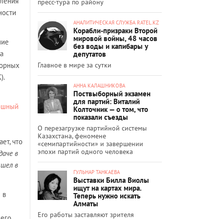
вления
пресс-тура по району
ности
АНАЛИТИЧЕСКАЯ СЛУЖБА RATEL.KZ
Корабли-призраки Второй
мировой войны, 48 часов
ние
без воды и капибары у
а
депутатов
Главное в мире за сутки
торных
).
АННА КАЛАШНИКОВА
Поствыборный экзамен
для партий: Виталий
ошный
Колточник — о том, что
показали съезды
О перезагрузке партийной системы
Казахстана, феномене
ет, что
«семипартийности» и завершении
эпохи партий одного человека
даче в
ишел в
ГУЛЬНАР ТАНКАЕВА
Выставки Билла Виолы
ищут на картах мира.
 в
Теперь нужно искать
Алматы
Его работы заставляют зрителя
 его