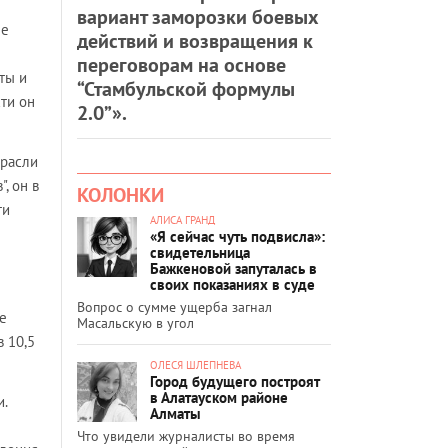
вариант заморозки боевых
не
действий и возвращения к
переговорам на основе
ты и
“Стамбульской формулы
ти он
2.0”».
трасли
, он в
КОЛОНКИ
ти
АЛИСА ГРАНД
«Я сейчас чуть подвисла»:
свидетельница
Бажкеновой запуталась в
своих показаниях в суде
Вопрос о сумме ущерба загнал
е
Масальскую в угол
в 10,5
ОЛЕСЯ ШЛЕПНЕВА
Город будущего построят
в Алатауском районе
.
Алматы
Что увидели журналисты во время