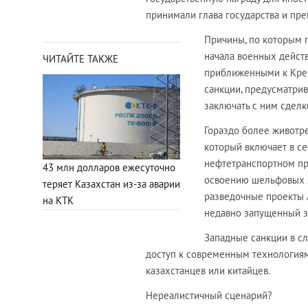
принимали глава государства и пр
Причины, по которым г
начала военных действ
ЧИТАЙТЕ ТАКЖЕ
приближенными к Крем
санкции, предусматрив
заключать с ним сделк
Гораздо более животр
который включает в се
нефтетранспортном п
43 млн долларов ежесуточно
освоению шельфовых 
теряет Казахстан из-за аварии
разведочные проекты А
на КТК
недавно запущенный з
Западные санкции в сл
доступ к современным технологиям 
казахстанцев или китайцев.
Нереалистичный сценарий?