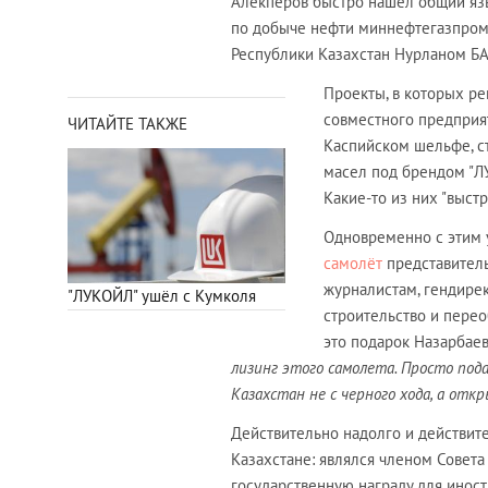
Алекперов быстро нашел общий яз
по добыче нефти миннефтегазпрома
Республики Казахстан Нурланом 
Проекты, в которых ре
совместного предприя
ЧИТАЙТЕ ТАКЖЕ
Каспийском шельфе, с
масел под брендом "Л
Какие-то из них "выстр
Одновременно с этим 
самолёт
представитель
журналистам, гендире
"ЛУКОЙЛ" ушёл с Кумколя
строительство и перео
это подарок Назарбае
лизинг этого самолета. Просто пода
Казахстан не с черного хода, а откры
Действительно надолго и действит
Казахстане: являлся членом Совет
государственную награду для иност