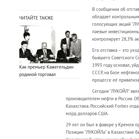
В сообщении об отстав
обладает контрольным 
ЧИТАЙТЕ ТАКЖЕ
голосующих акций "ЛУК
паевые инвестиционные
контролирует 28,3% а
Его отставка – это ух
бывшего Советского Со
1993 году основал, уй
Как премьер Кажегельдин
СССР, на базе нефтяно
родиной торговал
процессе её приватиз
Сегодня "ЛУКОЙЛ" явл
производителем нефти в России. О
Казахстана. Российский Forbes отд
млрд долларов США.
29 лет он был в фаворе у Кремля п
Позиции "ЛУКОЙЛа" в Казахстане б