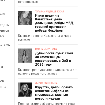
остановиться
ТАТЬЯНА РАДЗИШЕВСКАЯ
осле
Итоги недели в
Казахстане: дело
дольщиков, рейды МВД,
ведены
громкий приговор и
победы боксёров
дентов
Главные новости Казахстана и мира
ых.
выпуске
стане,
ИРИНА МИРОНОВА
Дубай после бума: стоит
ли казахстанцам
инвестировать в ОАЭ в
2026 году
 и
Главное преимущество недвижимости –
наличие реального актива
тов
ЛИЛИЯ МАНЬШИНА
н на
Курултай, дело Борейко,
амнистия и аферы на
миллиарды: главные
новости недели
Политические реформы, громкие суды