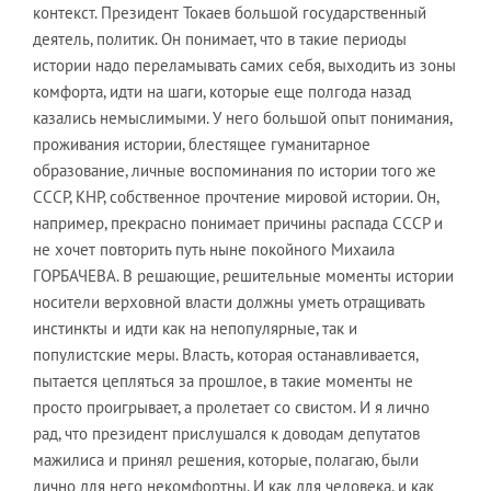
контекст. Президент Токаев большой государственный
деятель, политик. Он понимает, что в такие периоды
истории надо переламывать самих себя, выходить из зоны
комфорта, идти на шаги, которые еще полгода назад
казались немыслимыми. У него большой опыт понимания,
проживания истории, блестящее гуманитарное
образование, личные воспоминания по истории того же
СССР, КНР, собственное прочтение мировой истории. Он,
например, прекрасно понимает причины распада СССР и
не хочет повторить путь ныне покойного Михаила
ГОРБАЧЕВА. В решающие, решительные моменты истории
носители верховной власти должны уметь отращивать
инстинкты и идти как на непопулярные, так и
популистские меры. Власть, которая останавливается,
пытается цепляться за прошлое, в такие моменты не
просто проигрывает, а пролетает со свистом. И я лично
рад, что президент прислушался к доводам депутатов
мажилиса и принял решения, которые, полагаю, были
лично для него некомфортны. И как для человека, и как