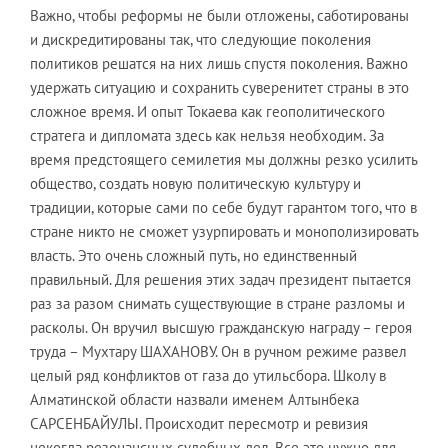
Важно, чтобы реформы не были отложены, саботированы
и дискредитированы так, что следующие поколения
политиков решатся на них лишь спустя поколения. Важно
удержать ситуацию и сохранить суверенитет страны в это
сложное время. И опыт Токаева как геополитического
стратега и дипломата здесь как нельзя необходим. За
время предстоящего семилетия мы должны резко усилить
общество, создать новую политическую культуру и
традиции, которые сами по себе будут гарантом того, что в
стране никто не сможет узурпировать и монополизировать
власть. Это очень сложный путь, но единственный
правильный. Для решения этих задач президент пытается
раз за разом снимать существующие в стране разломы и
расколы. Он вручил высшую гражданскую награду – героя
труда – Мухтару ШАХАНОВУ. Он в ручном режиме развел
целый ряд конфликтов от газа до утильсбора. Школу в
Алматинской области назвали именем Алтынбека
САРСЕНБАЙУЛЫ. Происходит пересмотр и ревизия
некогда резонансных судебных дел. Все это нужно для