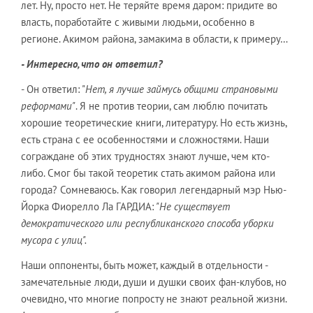
лет. Ну, просто нет. Не теряйте время даром: придите во
власть, поработайте с живыми людьми, особенно в
регионе. Акимом района, замакима в области, к примеру…
- Интересно, что он ответил?
- Он ответил: "
Нет, я лучше займусь общими страновыми
реформами"
. Я не против теории, сам люблю почитать
хорошие теоретические книги, литературу. Но есть жизнь,
есть страна с ее особенностями и сложностями. Наши
сограждане об этих трудностях знают лучше, чем кто-
либо. Смог бы такой теоретик стать акимом района или
города? Сомневаюсь. Как говорил легендарный мэр Нью-
Йорка Фиорелло Ла ГАРДИА:
"Не существует
демократического или республиканского способа уборки
мусора с улиц".
Наши оппоненты, быть может, каждый в отдельности -
замечательные люди, души и душки своих фан-клубов, но
очевидно, что многие попросту не знают реальной жизни.