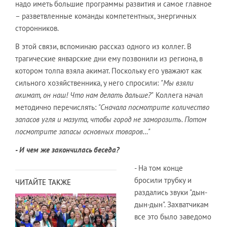
надо иметь большие программы развития и самое главное
– разветвленные команды компетентных, энергичных
сторонников.
В этой связи, вспоминаю рассказ одного из коллег. В
трагические январские дни ему позвонили из региона, в
котором толпа взяла акимат. Поскольку его уважают как
сильного хозяйственника, у него спросили:
"Мы взяли
акимат, он наш! Что нам делать дальше?"
Коллега начал
методично перечислять:
"Сначала посмотрите количество
запасов угля и мазута, чтобы город не заморозить. Потом
посмотрите запасы основных товаров…"
- И чем же закончилась беседа?
- На том конце
бросили трубку и
ЧИТАЙТЕ ТАКЖЕ
раздались звуки "дын-
дын-дын". Захватчикам
все это было заведомо