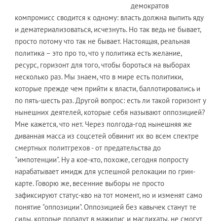
демократов
компромисс сводится к одному: власть должна выпить яду
и дематериализоваться, исчезнуть. Но так ведь не бывает,
просто потому что так не бывает. Настоящая, реальная
политика – это про то, что у политика есть желание,
ресурс, горизонт для того, чтобы бороться на выборах
несколько раз. Мы знаем, что в мире есть политики,
которые прежде чем прийти к власти, баллотировались и
по пять-шесть раз. Другой вопрос: есть ли такой горизонт у
нынешних деятелей, которые себя называют оппозицией?
Мне кажется, что нет. Через полгода-год нынешняя же
диванная масса из соцсетей обвинит их во всем спектре
смертных политгрехов - от предательства до
"импотенции". Ну а кое-кто, похоже, сегодня попросту
нарабатывает имидж для успешной релокации по грин-
карте. Говорю же, весенние выборы не просто
зафиксируют статус-кво на тот момент, но и изменят само
понятие "оппозиции". Оппозицией без кавычек станут те
силы, которые попадут в мажилис и маслихаты, не смогут