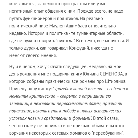
мне кажется, вы немного пристрастны или у вас
негативный опыт общения с ним. Прежде всего, не надо
путать функционеров и политиков. На реально
политической ниве Маулен Ашимбаев относительно
недавно. История и политика - те гуманитарные области,
где не нужно говорить "никогда". Все течет, все меняется. И
только дураки, как говаривал Конфуций, никогда не
меняют своего мнения.
Ну и в целом, хочу сказать следующее. Недавно, на мой
день рождения мне подарили книгу Юлиана СЕМЕНОВА, в
которой собраны практически все романы про Штирлица.
Приведу одну цитату:
"Трагедия личной власти – особенно в
моменты критические – сокрыта в отрицании ею
эволюции, в нежелании переосмыслить догмы, признать
поражение, искать путь к победе в новых исторических
условиях новыми средствами и формами".
В этой связи,
честно скажу, не понимаю и не признаю обывательского
ворчания некоторых сетевых хомяков о "переобувании".