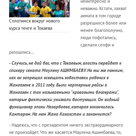
неинтересно и
неважно. Кстати, захват
аимата в том городе
Сплотимся вокруг нового
разрешился более или
курса тенге и Токаева
менее благополучно,
люди пофотались,
сделали селфи и
разошлись…
- Случись, не дай бог, что с Токаевым, власть перейдет к
спикеру сената Маулену АШИМБАЕВУ. Но мы же помним,
как он запрещал освещать забастовки рабочих в
Жанаозене в 2011 году. Были чартерные рейсы в
Жанаозен с так называемыми "кровавыми блогерами",
которые фактически унижали бастующих. Он видный
функционер эпохи Назарбаева, которая закончилась
Кантаром. На нем Жана Казахстан и закончится?
- Надеюсь, что с президентом ничего экстраординарного
не произойдет. Что же касается Маулена Ашимбаева, то,