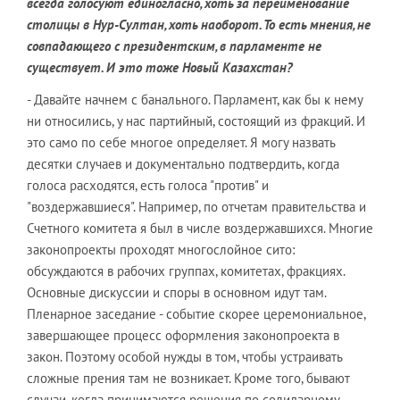
всегда голосуют единогласно, хоть за переименование
столицы в Нур-Султан, хоть наоборот. То есть мнения, не
совпадающего с президентским, в парламенте не
существует. И это тоже Новый Казахстан?
- Давайте начнем с банального. Парламент, как бы к нему
ни относились, у нас партийный, состоящий из фракций. И
это само по себе многое определяет. Я могу назвать
десятки случаев и документально подтвердить, когда
голоса расходятся, есть голоса "против" и
"воздержавшиеся". Например, по отчетам правительства и
Счетного комитета я был в числе воздержавшихся. Многие
законопроекты проходят многослойное сито:
обсуждаются в рабочих группах, комитетах, фракциях.
Основные дискуссии и споры в основном идут там.
Пленарное заседание - событие скорее церемониальное,
завершающее процесс оформления законопроекта в
закон. Поэтому особой нужды в том, чтобы устраивать
сложные прения там не возникает. Кроме того, бывают
случаи, когда принимаются решения по солидарному