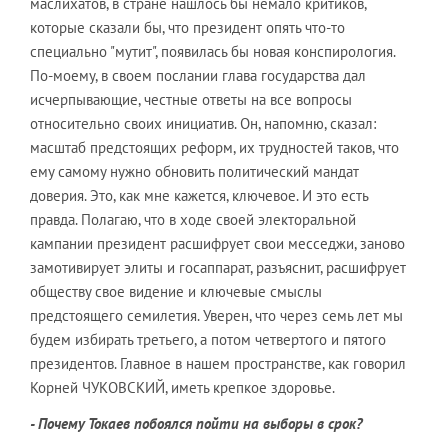
маслихатов, в стране нашлось бы немало критиков,
которые сказали бы, что президент опять что-то
специально "мутит", появилась бы новая конспирология.
По-моему, в своем послании глава государства дал
исчерпывающие, честные ответы на все вопросы
относительно своих инициатив. Он, напомню, сказал:
масштаб предстоящих реформ, их трудностей таков, что
ему самому нужно обновить политический мандат
доверия. Это, как мне кажется, ключевое. И это есть
правда. Полагаю, что в ходе своей электоральной
кампании президент расшифрует свои месседжи, заново
замотивирует элиты и госаппарат, разъяснит, расшифрует
обществу свое видение и ключевые смыслы
предстоящего семилетия. Уверен, что через семь лет мы
будем избирать третьего, а потом четвертого и пятого
президентов. Главное в нашем пространстве, как говорил
Корней ЧУКОВСКИЙ, иметь крепкое здоровье.
- Почему Токаев побоялся пойти на выборы в срок?