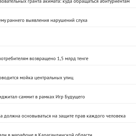
зовательных гранта акимата: куда обращаться абитуриентам
ему раннего выявления нарушений слуха
потребителям возвращено 1,5 млрд тенге
роводится мойка центральных улиц
иджитал-саммит в рамках Игр Будущего
ка должна основываться на защите прав каждого человека
али в марафоне в Карагандинской области