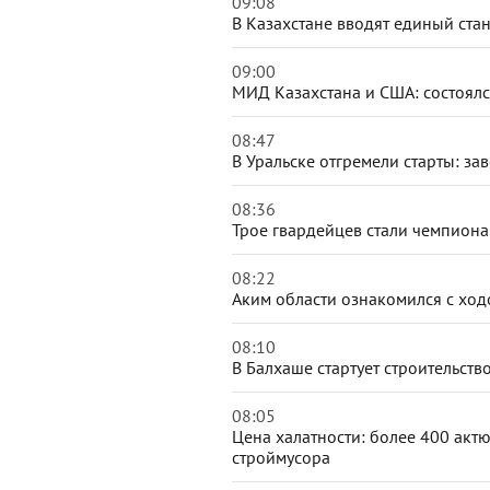
09:08
В Казахстане вводят единый стан
09:00
МИД Казахстана и США: состоялс
08:47
В Уральске отгремели старты: з
08:36
Трое гвардейцев стали чемпион
08:22
Аким области ознакомился с хо
08:10
В Балхаше стартует строительст
08:05
Цена халатности: более 400 акт
строймусора