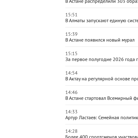
В Астане распределили 303 обра
15:51
В Алматы запускают единую сист
15:39
В Астане появился новый мурал
15:15
За первое полугодие 2026 года 
14:54
В Актау на регулярной основе п
14:46
В Астане стартовал Всемирный ф
14:33
Артур Ластаев: Семейная полити
14:28
Более 400 спортсменов участвов