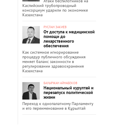
Атаки беспилотников на
Каспийский трубопроводный
консорциум ударили по экономике
Казахстана
РУСЛАН ЗАКИЕВ
От доступа к медицинской
помощи до
лекарственного
обеспечения
Как системное игнорирование
процедур публичного обсуждения
меняет баланс законности в
регулировании здравоохранения
Казахстана
БАУЫРЖАН АЙНАБЕКОВ
Национальный курултай и
перезапуск политической
жизни
Переход к однопалатному Парламенту
и его переименование в Құрылтай