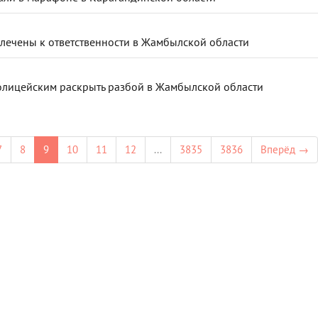
ечены к ответственности в Жамбылской области
полицейским раскрыть разбой в Жамбылской области
7
8
9
10
11
12
...
3835
3836
Вперёд →