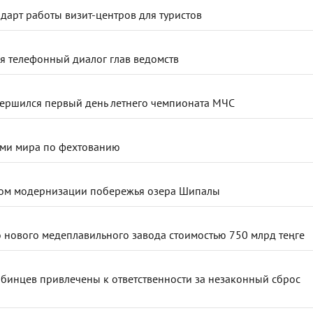
дарт работы визит-центров для туристов
я телефонный диалог глав ведомств
авершился первый день летнего чемпионата МЧС
ами мира по фехтованию
дом модернизации побережья озера Шипалы
во нового медеплавильного завода стоимостью 750 млрд теңге
юбинцев привлечены к ответственности за незаконный сброс