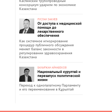
Каспийский трубопроводный
консорциум ударили по экономике
Казахстана
РУСЛАН ЗАКИЕВ
От доступа к медицинской
помощи до
лекарственного
обеспечения
Как системное игнорирование
процедур публичного обсуждения
меняет баланс законности в
регулировании здравоохранения
Казахстана
БАУЫРЖАН АЙНАБЕКОВ
Национальный курултай и
перезапуск политической
жизни
Переход к однопалатному Парламенту
и его переименование в Құрылтай