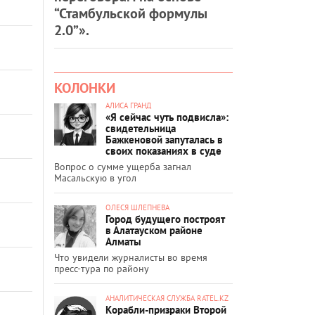
“Стамбульской формулы
2.0”».
КОЛОНКИ
АЛИСА ГРАНД
«Я сейчас чуть подвисла»:
свидетельница
Бажкеновой запуталась в
своих показаниях в суде
Вопрос о сумме ущерба загнал
Масальскую в угол
ОЛЕСЯ ШЛЕПНЕВА
Город будущего построят
в Алатауском районе
Алматы
Что увидели журналисты во время
пресс-тура по району
АНАЛИТИЧЕСКАЯ СЛУЖБА RATEL.KZ
Корабли-призраки Второй