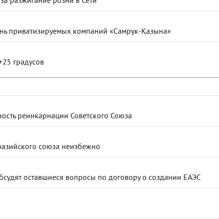
ень приватизируемых компаний «Самрук-Қазына»
+25 градусов
ость реинкарнации Советского Союза
разийского союза неизбежно
бсудят оставшиеся вопросы по договору о создании ЕАЭС