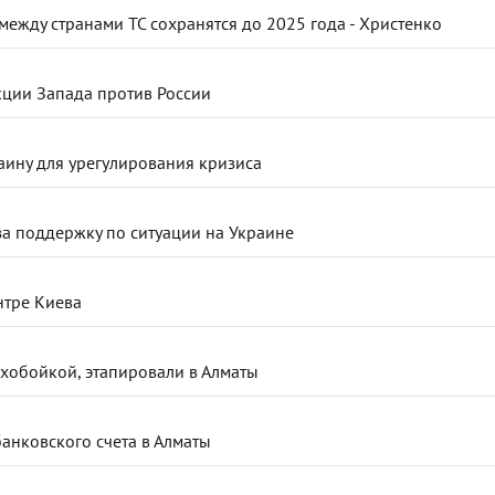
между странами ТС сохранятся до 2025 года - Христенко
кции Запада против России
аину для урегулирования кризиса
за поддержку по ситуации на Украине
нтре Киева
ухобойкой, этапировали в Алматы
банковского счета в Алматы