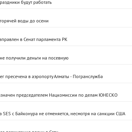
раздники будут работать
 горячей воды до осени
направлен в Сенат парламента РК
не получили деньги на посевную
г пресечена в аэропорту Алматы - Погранслужба
назначен председателем Нацкомиссии по делам ЮНЕСКО
а SES с Байконура не отменяется, несмотря на санкции США
 за разжигание розни в Сети