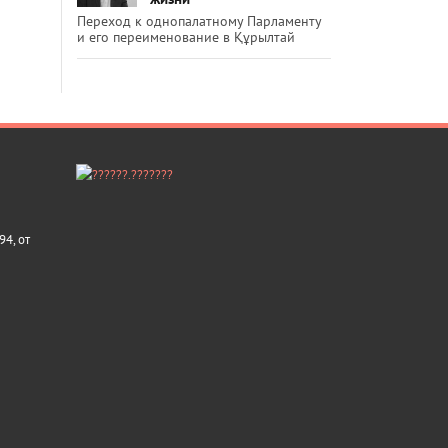
Переход к однопалатному Парламенту
и его переименование в Құрылтай
4, от