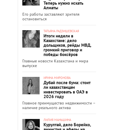
Теперь нужно искать
Алматы
Его работы заставляют зрителя
остановиться
ТАТЬЯНА РАДЗИШЕВСКАЯ
Итоги недели в
Казахстане: дело
дольщиков, рейды МВД,
громкий приговор и
победы боксёров
Главные новости Казахстана и мира
выпуске
ИРИНА МИРОНОВА
Дубай после бума: стоит
ли казахстанцам
инвестировать в ОАЭ в
2026 году
Главное преимущество недвижимости –
наличие реального актива
ЛИЛИЯ МАНЬШИНА
Курултай, дело Борейко,
амнистия и аферы на