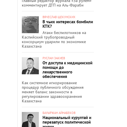
Главный редактор журнала «За рулём»
комментирует ДТП на Аль-Фараби
ВЯЧЕСЛАВ ЩЕКУНСКИХ
В чьих интересах бомбили
КТК?
Атаки беспилотников на
Каспийский трубопроводный
консорциум ударили по экономике
Казахстана
РУСЛАН ЗАКИЕВ
От доступа к медицинской
помощи до
лекарственного
обеспечения
Как системное игнорирование
процедур публичного обсуждения
меняет баланс законности в
регулировании здравоохранения
Казахстана
БАУЫРЖАН АЙНАБЕКОВ
Национальный курултай и
перезапуск политической
жизни