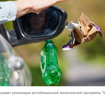
должает реализацию республиканской экологической программы "Т