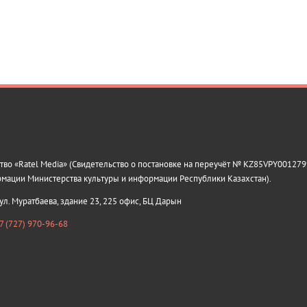
о «Ratel Media» (Свидетельство о постановке на переучёт № KZ85VPY0012799
рмации Министерства культуры и информации Республики Казахстан).
 ул. Муратбаева, здание 23, 225 офис, БЦ Дарын
7 (727) 970-96-68