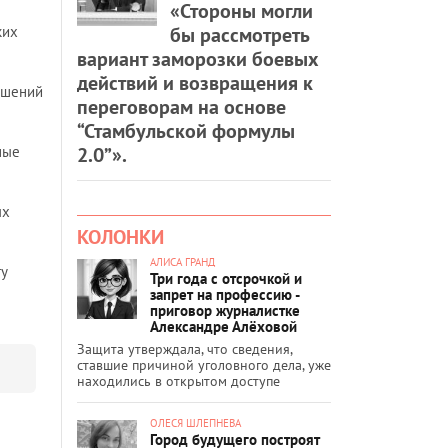
«Стороны могли
бы рассмотреть
ких
вариант заморозки боевых
действий и возвращения к
ушений
переговорам на основе
“Стамбульской формулы
2.0”».
ные
ых
КОЛОНКИ
АЛИСА ГРАНД
у
Три года с отсрочкой и
запрет на профессию -
приговор журналистке
Александре Алёховой
Защита утверждала, что сведения,
ставшие причиной уголовного дела, уже
находились в открытом доступе
ОЛЕСЯ ШЛЕПНЕВА
Город будущего построят