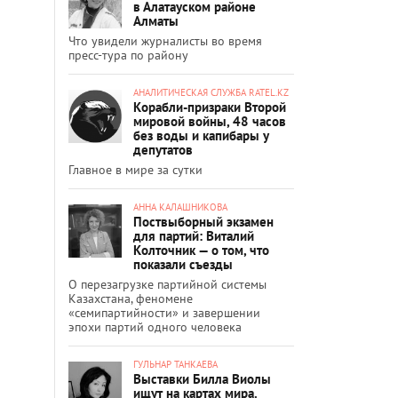
в Алатауском районе
Алматы
Что увидели журналисты во время
пресс-тура по району
АНАЛИТИЧЕСКАЯ СЛУЖБА RATEL.KZ
Корабли-призраки Второй
мировой войны, 48 часов
без воды и капибары у
депутатов
Главное в мире за сутки
АННА КАЛАШНИКОВА
Поствыборный экзамен
для партий: Виталий
Колточник — о том, что
показали съезды
О перезагрузке партийной системы
Казахстана, феномене
«семипартийности» и завершении
эпохи партий одного человека
ГУЛЬНАР ТАНКАЕВА
Выставки Билла Виолы
ищут на картах мира.