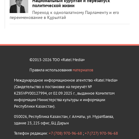
Национальный курултай и перезапуск
политической жизни
Переход к однопалатному Парламенту и его
переименование в Құрылтай
©2013-2026 ТОО «Ratel Media»
Правила использования
материалов
Международное информационное агентство «Ratel Media»
(Свидетельство о постановке на переучёт №
KZ85VPY00127994, от 02.09.2025 г., выданное Комитетом
информации Министерства культуры и информации
Республики Казахстан).
050026, Республика Казахстан, г. Алматы, ул. Муратбаева,
здание 23, 225 офис, БЦ Дарын
Телефон редакции:
+7 (708) 970-96-68
;
+7 (727) 970-96-68