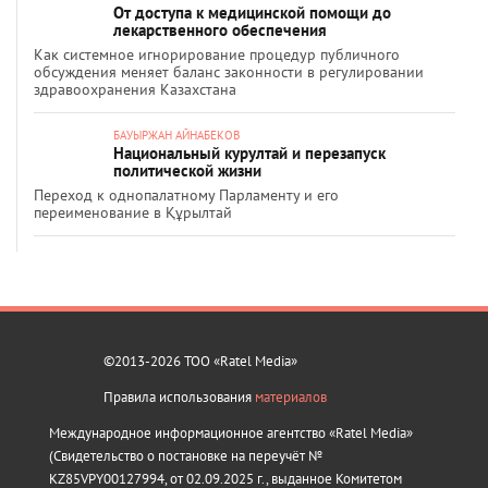
От доступа к медицинской помощи до
лекарственного обеспечения
Как системное игнорирование процедур публичного
обсуждения меняет баланс законности в регулировании
здравоохранения Казахстана
БАУЫРЖАН АЙНАБЕКОВ
Национальный курултай и перезапуск
политической жизни
Переход к однопалатному Парламенту и его
переименование в Құрылтай
©2013-2026 ТОО «Ratel Media»
Правила использования
материалов
Международное информационное агентство «Ratel Media»
(Свидетельство о постановке на переучёт №
KZ85VPY00127994, от 02.09.2025 г., выданное Комитетом