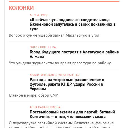
КОЛОНКИ
АЛИСА ГРАНД
«Я сейчас чуть подвисла»: свидетельница
Бажкеновой запуталась в своих показаниях в
суде
Вопрос о сумме ущерба загнал Масальскую в угол
ОЛЕСЯ ШЛЕПНЕВА
Город будущего построят в Алатауском районе
Алматы
Что увидели журналисты во время пресс-тура по району
АНАЛИТИЧЕСКАЯ СЛУЖБА RATEL.KZ
Расходы на «взрослые развлечения» в
футболе, ракета КНДР, удары России и
Украины
Главное в мире: обзор СМИ
АННА КАЛАШНИКОВА
Поствыборный экзамен для партий: Виталий
Колточник — о том, что показали съезды
О перезагрузке партийной системы Казахстана, феномене
«семипартийности» и завершении эпохи партий одного