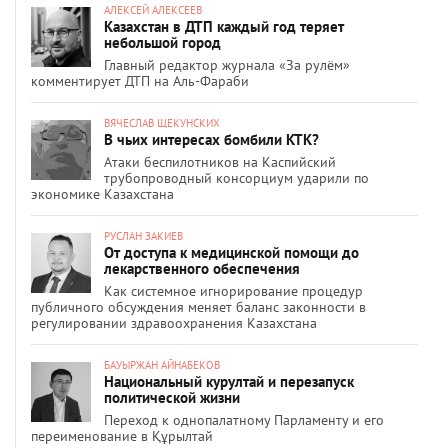
АЛЕКСЕЙ АЛЕКСЕЕВ
Казахстан в ДТП каждый год теряет
небольшой город
Главный редактор журнала «За рулём»
комментирует ДТП на Аль-Фараби
ВЯЧЕСЛАВ ЩЕКУНСКИХ
В чьих интересах бомбили КТК?
Атаки беспилотников на Каспийский
трубопроводный консорциум ударили по
экономике Казахстана
РУСЛАН ЗАКИЕВ
От доступа к медицинской помощи до
лекарственного обеспечения
Как системное игнорирование процедур
публичного обсуждения меняет баланс законности в
регулировании здравоохранения Казахстана
БАУЫРЖАН АЙНАБЕКОВ
Национальный курултай и перезапуск
политической жизни
Переход к однопалатному Парламенту и его
переименование в Құрылтай