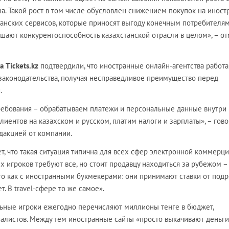
а. Такой рост в том числе обусловлен снижением покупок на инос
танских сервисов, которые приносят выгоду конечным потребителям
шают конкурентоспособность казахстанской отрасли в целом», – о
 Tickets.kz
подтвердили, что иностранные онлайн-агентства работа
 законодательства, получая несправедливое преимущество перед
.
ебования – обрабатываем платежи и персональные данные внутри
лиентов на казахском и русском, платим налоги и зарплаты», – гово
едакцией от компании.
т, что такая ситуация типична для всех сфер электронной коммерци
х игроков требуют все, но стоит продавцу находиться за рубежом –
о как с иностранными букмекерами: они принимают ставки от подр
т. В travel-сфере то же самое».
льные игроки ежегодно перечисляют миллионы тенге в бюджет,
иалистов. Между тем иностранные сайты «просто выкачивают деньги