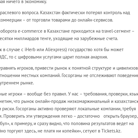
ая ничего в экономику.
раслевого вопроса. Казахстан фактически потерял контроль над
коммерции – от торговли товарами до онлайн-сервисов.
оборота e-commerce в Казахстане приходится на travel-сегмент –
 десятки миллиардов тенге, уходящие на зарубежные счета.
 в случае с iHerb или Aliexpress) государство хотя бы может
ДС, то с цифровыми услугами царит полная анархия.
авнять игроков, привести рынок к понятной структуре и цивилизова
в отношении местных компаний. Госорганы не отслеживают поведени
утреннем рынке.
ые игроки – вообще без правил. У нас – требования, проверки, язык
Отметим, что рынок онлайн-продаж низкомаржинальный и казахстанс
 риски. Госорганы активно проверяют локальные компании, требуя
. Проверить эти утверждения легко – достаточно открыть браузер,
бул», к примеру, и сразу видно, что половина результатов ведет на
о торгуют здесь, не платя ни копейки», сетуют в Tickets.kz.