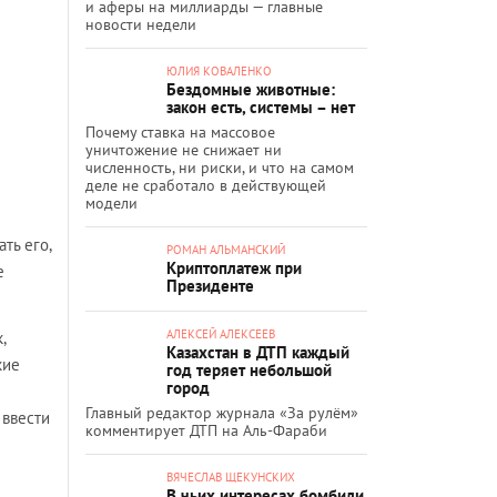
и аферы на миллиарды — главные
новости недели
ЮЛИЯ КОВАЛЕНКО
Бездомные животные:
закон есть, системы – нет
Почему ставка на массовое
уничтожение не снижает ни
численность, ни риски, и что на самом
деле не сработало в действующей
модели
ть его,
РОМАН АЛЬМАНСКИЙ
Криптоплатеж при
е
Президенте
АЛЕКСЕЙ АЛЕКСЕЕВ
,
Казахстан в ДТП каждый
кие
год теряет небольшой
город
Главный редактор журнала «За рулём»
 ввести
комментирует ДТП на Аль-Фараби
ВЯЧЕСЛАВ ЩЕКУНСКИХ
В чьих интересах бомбили