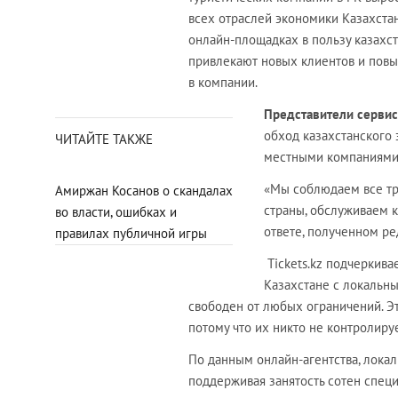
всех отраслей экономики Казахстан
онлайн-площадках в пользу казахс
привлекают новых клиентов и повы
в компании.
Представители сервиса
обход казахстанского
ЧИТАЙТЕ ТАКЖЕ
местными компаниями
«Мы соблюдаем все тр
Амиржан Косанов о скандалах
страны, обслуживаем к
во власти, ошибках и
ответе, полученном р
правилах публичной игры
Tickets.kz
подчеркивае
Казахстане с локальны
свободен от любых ограничений. Эт
потому что их никто не контролируе
По данным онлайн-агентства, лока
поддерживая занятость сотен спец