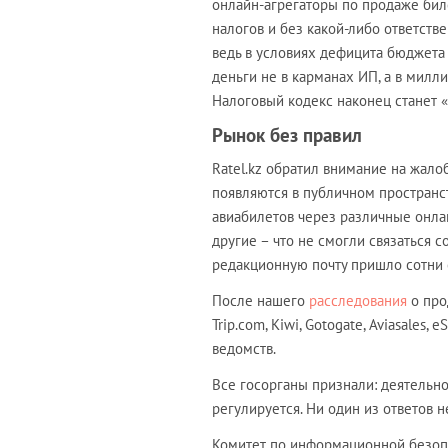
онлайн-агрегаторы по продаже бил
налогов и без какой-либо ответстве
ведь в условиях дефицита бюджета 
деньги не в карманах ИП, а в милл
Налоговый кодекс наконец станет «
Рынок без правил
Ratel.kz обратил внимание на жало
появляются в публичном пространст
авиабилетов через различные онла
другие – что не смогли связаться 
редакционную почту пришло сотни о
После нашего
расследования
о про
Trip.com, Kiwi, Gotogate, Aviasale
ведомств.
Все госорганы признали: деятельн
регулируется. Ни один из ответов 
Комитет по информационной безопа