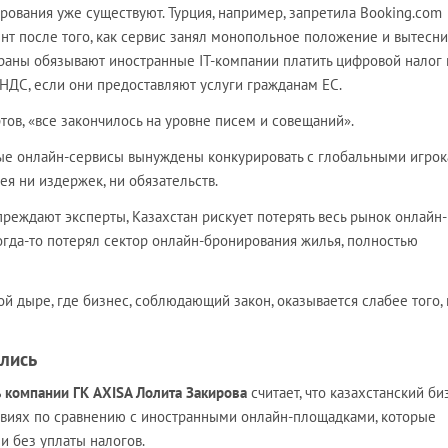
ования уже существуют. Турция, например, запретила Booking.com
нт после того, как сервис занял монопольное положение и вытесн
раны обязывают иностранные IT-компании платить цифровой налог 
НДС, если они предоставляют услуги гражданам ЕС.
тов, «все закончилось на уровне писем и совещаний».
ые онлайн-сервисы вынуждены конкурировать с глобальными игрок
я ни издержек, ни обязательств.
преждают эксперты, Казахстан рискует потерять весь рынок онлайн-
когда-то потерял сектор онлайн-бронирования жилья, полностью
ой дыре, где бизнес, соблюдающий закон, оказывается слабее того, 
ялись
ь компании ГК AXISA Лолита Закирова
считает, что казахстанский би
овиях по сравнению с иностранными онлайн-площадками, которые
и без уплаты налогов.