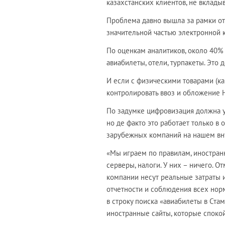
казахстанских клиентов, не вкладыв
Проблема давно вышла за рамки от
значительной частью электронной 
По оценкам аналитиков, около 40% 
авиабилеты, отели, турпакеты. Это
И если с физическими товарами (как
контролировать ввоз и обложение Н
По задумке цифровизация должна ур
но де факто это работает только 
зарубежных компаний на нашем вн
«Мы играем по правилам, иностранн
серверы, налоги. У них – ничего. 
компании несут реальные затраты и
отчетности и соблюдения всех норм
в строку поиска «авиабилеты в Стам
иностранные сайты, которые спокойн