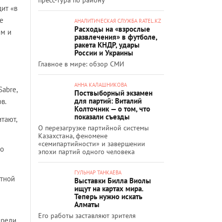
ит «в
е
АНАЛИТИЧЕСКАЯ СЛУЖБА RATEL.KZ
Расходы на «взрослые
ем и
развлечения» в футболе,
ракета КНДР, удары
России и Украины
Главное в мире: обзор СМИ
АННА КАЛАШНИКОВА
abre,
Поствыборный экзамен
для партий: Виталий
в.
Колточник — о том, что
показали съезды
тают,
О перезагрузке партийной системы
Казахстана, феномене
«семипартийности» и завершении
по
эпохи партий одного человека
ГУЛЬНАР ТАНКАЕВА
стной
Выставки Билла Виолы
ищут на картах мира.
Теперь нужно искать
Алматы
Его работы заставляют зрителя
среди