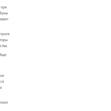
 при
абуны
ывают
нтроля
аторы
ства.
обще
кое
тся
а
олько