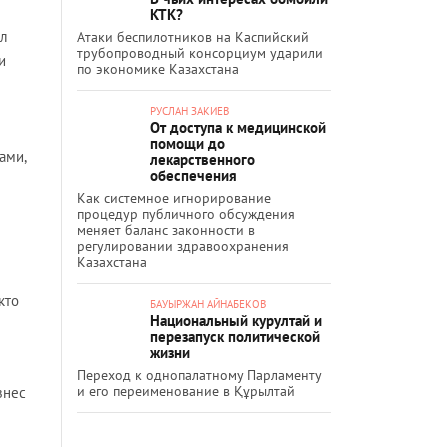
КТК?
ил
Атаки беспилотников на Каспийский
трубопроводный консорциум ударили
и
по экономике Казахстана
РУСЛАН ЗАКИЕВ
От доступа к медицинской
помощи до
ами,
лекарственного
обеспечения
Как системное игнорирование
процедур публичного обсуждения
меняет баланс законности в
регулировании здравоохранения
Казахстана
кто
БАУЫРЖАН АЙНАБЕКОВ
Национальный курултай и
перезапуск политической
жизни
Переход к однопалатному Парламенту
и его переименование в Құрылтай
знес