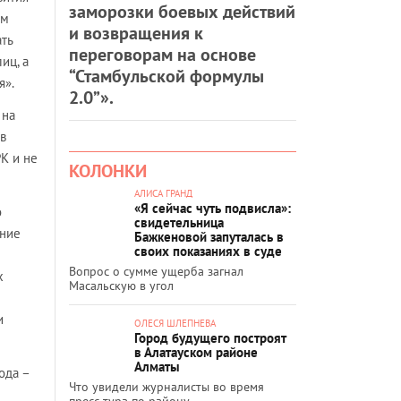
заморозки боевых действий
ом
и возвращения к
ть
переговорам на основе
иц, а
“Стамбульской формулы
я».
2.0”».
 на
в
К и не
КОЛОНКИ
АЛИСА ГРАНД
«Я сейчас чуть подвисла»:
о
свидетельница
ение
Бажкеновой запуталась в
своих показаниях в суде
Вопрос о сумме ущерба загнал
х
Масальскую в угол
и
ОЛЕСЯ ШЛЕПНЕВА
Город будущего построят
в Алатауском районе
Алматы
ода –
Что увидели журналисты во время
пресс-тура по району