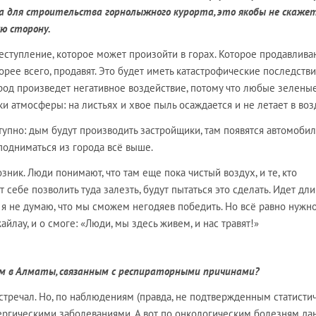
а для строительства горнолыжного курорта, это якобы не скажет
ую сторону.
реступление, которое может произойти в горах. Которое продавливаю
корее всего, продавят. Это будет иметь катастрофические последств
ород произведет негативное воздействие, потому что любые зелены
и атмосферы: на листьях и хвое пыль осаждается и не летает в воз
ступно: дым будут производить застройщики, там появятся автомобил
 подниматься из города всё выше.
озник. Люди понимают, что там еще пока чистый воздух, и те, кто
себе позволить туда залезть, будут пытаться это сделать. Идет дл
, я не думаю, что мы сможем негодяев победить. Но всё равно нужн
айлау, и о смоге: «Люди, мы здесь живем, и нас травят!»
иям в Алматы, связанным с респираторными причинами?
стречал. Но, по наблюдениям (правда, не подтвержденным статистич
ергическими заболеваниями. А вот по онкологическим болезням да