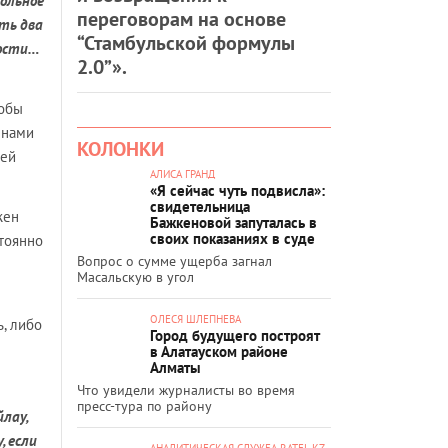
вольное
переговорам на основе
ть два
“Стамбульской формулы
дости…
2.0”».
тобы
 нами
КОЛОНКИ
щей
АЛИСА ГРАНД
«Я сейчас чуть подвисла»:
свидетельница
жен
Бажкеновой запуталась в
своих показаниях в суде
стоянно
Вопрос о сумме ущерба загнал
Масальскую в угол
ОЛЕСЯ ШЛЕПНЕВА
, либо
Город будущего построят
в Алатауском районе
Алматы
Что увидели журналисты во время
пресс-тура по району
лау,
, если
АНАЛИТИЧЕСКАЯ СЛУЖБА RATEL.KZ