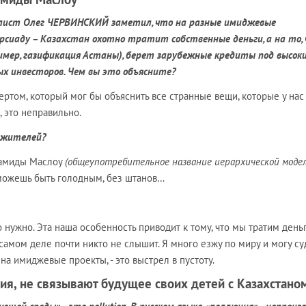
налист Олег ЧЕРВИНСКИЙ заметил, что на разные имиджевые
ерсиаду – Казахстан охотно тратит собственные деньги, а на то,
имер, газификация Астаны), берет зарубежные кредиты под высок
х инвесторов. Чем вы это объясните?
ертом, который мог бы объяснить все странные вещи, которые у нас
, это неправильно.
я жителей?
ирамиды Маслоу
(общеупотребительное название иерархической моде
ожешь быть голодным, без штанов…
 нужно. Эта наша особенность приводит к тому, что мы тратим день
самом деле почти никто не слышит. Я много езжу по миру и могу су
а имиджевые проекты, - это выстрел в пустоту.
, не связывают будущее своих детей с Казахстано