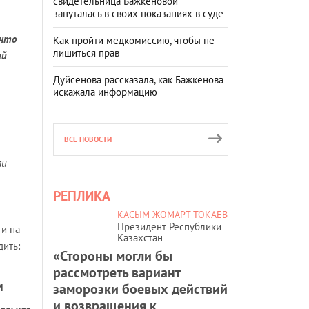
свидетельница Бажкеновой
запуталась в своих показаниях в суде
 что
Как пройти медкомиссию, чтобы не
лишиться прав
ий
Дуйсенова рассказала, как Бажкенова
искажала информацию
ВСЕ НОВОСТИ
ли
РЕПЛИКА
КАСЫМ-ЖОМАРТ ТОКАЕВ
Президент Республики
ги на
Казахстан
дить:
«Стороны могли бы
рассмотреть вариант
м
заморозки боевых действий
и возвращения к