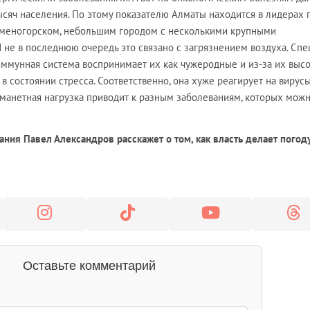
тысяч населения. По этому показателю Алматы находится в лидерах 
Каменогорском, небольшим городом с несколькими крупными
 не в последнюю очередь это связано с загрязнением воздуха. Сп
иммунная система воспринимает их как чужеродные и из-за их выс
в состоянии стресса. Соответственно, она хуже реагирует на вирусы
рманетная нагрузка приводит к разным заболеваниям, которых мож
ния Павел Александров расскажет о том, как власть делает погоду
Оставьте комментарий