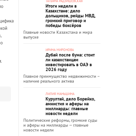
ТАТЬЯНА РАДЗИШЕВСКАЯ
Итоги недели в
по
Казахстане: дело
дольщиков, рейды МВД,
громкий приговор и
ецифика
победы боксёров
окой
Главные новости Казахстана и мира
,
выпуске
но
ИРИНА МИРОНОВА
Дубай после бума: стоит
ли казахстанцам
.
инвестировать в ОАЭ в
2026 году
Главное преимущество недвижимости –
наличие реального актива
ЛИЛИЯ МАНЬШИНА
Курултай, дело Борейко,
амнистия и аферы на
миллиарды: главные
новости недели
Политические реформы, громкие суды
и аферы на миллиарды — главные
новости недели