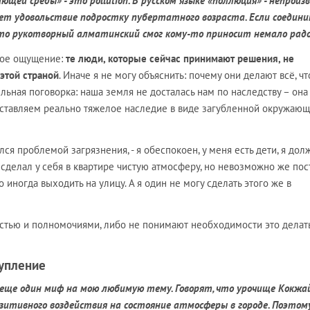
ющей среды» - это pollution. В русском языке «поллюция» - непроиз
ет удовольствие подростку пубертатного возраста. Если соедини
, что рукотворный алматинский смог кому-то приносит немало ра
 мое ощущение:
те люди, которые сейчас принимают решения, не
этой страной
. Иначе я не могу объяснить: почему они делают всё, ч
льная поговорка: наша земля не досталась нам по наследству – она
оставляем реально тяжелое наследие в виде загубленной окружаю
лся проблемой загрязнения, - я обеспокоен, у меня есть дети, я дол
Я сделал у себя в квартире чистую атмосферу, но невозможно же по
 иногда выходить на улицу. А я один не могу сделать этого же в
стью и полномочиями, либо не понимают необходимости это делать
тупление
еще один миф на мою любимую тему. Говорят, что урочище Кокжай
зитивного воздействия на состояние атмосферы в городе. Поэтому