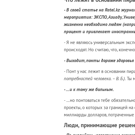
- В своей статье на Ratel.kz жур
мероприятия: ЭКСПО, Азиаду, Унив
жизненно необходимо людям (напр
процент и привлекает иностранны
- Я не являюсь универсальным эксп
происходят. Но считаю, что, конечно
- Выходит, понты дороже здоровь
- Понт у нас лежит в основании п
потребностей человека. – В. Б.).
Ты м
- …и к тому же больным.
- …но понтоваться тебе обязательно
проекты, о которых за границей на 
миллиарды долларов, потраченные н
Люди, принимающие решения