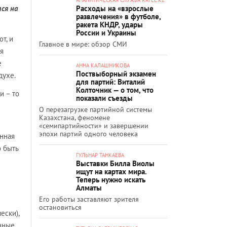
ся на
Расходы на «взрослые
развлечения» в футболе,
ракета КНДР, удары
России и Украины
т, и
Главное в мире: обзор СМИ
ия
е
АННА КАЛАШНИКОВА
Поствыборный экзамен
духе.
для партий: Виталий
Колточник — о том, что
и – то
показали съезды
О перезагрузке партийной системы
Казахстана, феномене
«семипартийности» и завершении
эпохи партий одного человека
инная
о быть
ГУЛЬНАР ТАНКАЕВА
Выставки Билла Виолы
ищут на картах мира.
Теперь нужно искать
Алматы
Его работы заставляют зрителя
остановиться
ески),
нные