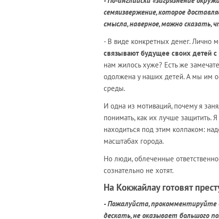
- По-английски «загрязнение окружа
семяизвержение, которое доставля
смысла, наверное, можно сказать
- В виде конкретных денег. Лично
связывают будущее своих детей с 
нам жилось хуже? Есть же замечате
одолжена у наших детей. А мы им 
среды.
И одна из мотиваций, почему я заня
понимать, как их лучше защитить. 
находиться под этим колпаком: надо
масштабах города.
Но люди, облеченные ответственно
сознательно не хотят.
На Кокжайлау готовят прес
- Пожалуйста, прокомментируйте 
дескать, не оказывает большого по