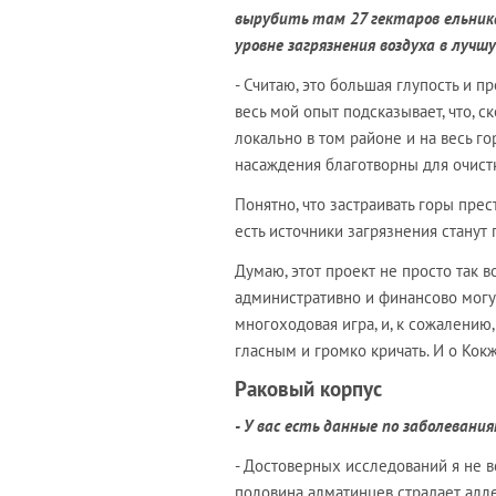
вырубить там 27 гектаров ельник
уровне загрязнения воздуха в лучш
- Считаю, это большая глупость и п
весь мой опыт подсказывает, что, с
локально в том районе и на весь г
насаждения благотворны для очистк
Понятно, что застраивать горы пре
есть источники загрязнения станут
Думаю, этот проект не просто так в
административно и финансово могут 
многоходовая игра, и, к сожалению
гласным и громко кричать. И о Кокж
Раковый корпус
- У вас есть данные по заболеван
- Достоверных исследований я не в
половина алматинцев страдает алл