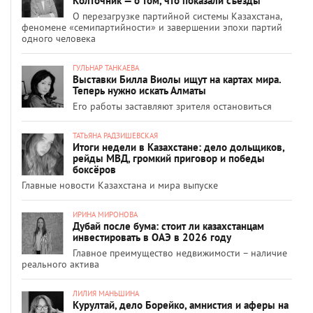
Колточник — о том, что показали съезды
О перезагрузке партийной системы Казахстана,
феномене «семипартийности» и завершении эпохи партий
одного человека
ГУЛЬНАР ТАНКАЕВА
Выставки Билла Виолы ищут на картах мира.
Теперь нужно искать Алматы
Его работы заставляют зрителя остановиться
ТАТЬЯНА РАДЗИШЕВСКАЯ
Итоги недели в Казахстане: дело дольщиков,
рейды МВД, громкий приговор и победы
боксёров
Главные новости Казахстана и мира выпуске
ИРИНА МИРОНОВА
Дубай после бума: стоит ли казахстанцам
инвестировать в ОАЭ в 2026 году
Главное преимущество недвижимости – наличие
реального актива
ЛИЛИЯ МАНЬШИНА
Курултай, дело Борейко, амнистия и аферы на