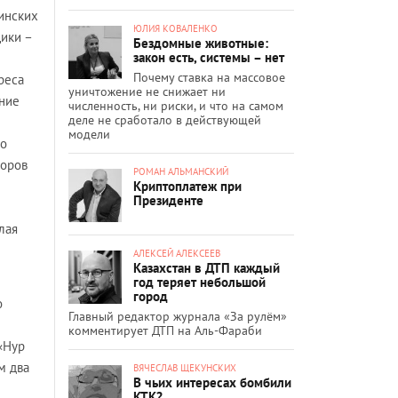
оинских
ЮЛИЯ КОВАЛЕНКО
щики –
Бездомные животные:
закон есть, системы – нет
Почему ставка на массовое
реса
уничтожение не снижает ни
ание
численность, ни риски, и что на самом
деле не сработало в действующей
модели
но
торов
РОМАН АЛЬМАНСКИЙ
Криптоплатеж при
Президенте
лая
АЛЕКСЕЙ АЛЕКСЕЕВ
Казахстан в ДТП каждый
год теряет небольшой
город
о
Главный редактор журнала «За рулём»
комментирует ДТП на Аль-Фараби
«Нур
м два
ВЯЧЕСЛАВ ЩЕКУНСКИХ
В чьих интересах бомбили
КТК?