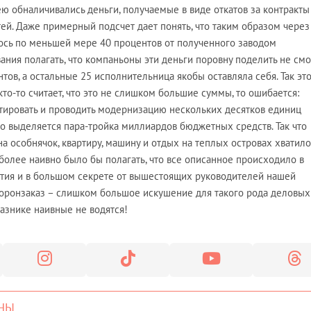
ею обналичивались деньги, получаемые в виде откатов за контракты
ей. Даже примерный подсчет дает понять, что таким образом через
ось по меньшей мере 40 процентов от полученного заводом
вания полагать, что компаньоны эти деньги поровну поделить не смо
тов, а остальные 25 исполнительница якобы оставляла себя. Так эт
кто-то считает, что это не слишком большие суммы, то ошибается:
ировать и проводить модернизацию нескольких десятков единиц
то выделяется пара-тройка миллиардов бюджетных средств. Так что
а особнячок, квартиру, машину и отдых на теплых островах хватил
более наивно было бы полагать, что все описанное происходило в
тия и в большом секрете от вышестоящих руководителей нашей
оронзаказ – слишком большое искушение для такого рода деловых
аказнике наивные не водятся!
НЫ