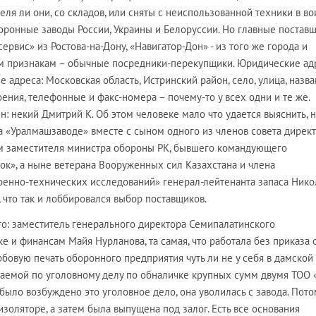
еля ли они, со складов, или сняты с неиспользованной техники в в
оронные заводы России, Украины и Белоруссии. Но главные постав
рвис» из Ростова-на-Дону, «Навигатор-Дон» - из того же города и
ем признакам – обычные посредники-перекупщики. Юридические ад
е адреса: Московская область, Истринский район, село, улица, назв
ения, телефонные и факс-номера – почему-то у всех одни и те же.
ин: некий Дмитрий К. Об этом человеке мало что удается выяснить, 
 на «Уралмашзаводе» вместе с сыном одного из членов совета дирек
м заместителя министра обороны РК, бывшего командующего
ок», а ныне ветерана Вооруженных сил Казахстана и члена
оенно-технических исследований» генерал-лейтенанта запаса Нико
 что так и лоббировался выбор поставщиков.
то: заместитель генерального директора Семипалатинского
е и финансам Майя Нурланова, та самая, что работала без приказа 
бовую печать оборонного предприятия чуть ли не у себя в дамской
ваемой по уголовному делу по обналичке крупных сумм двумя ТОО 
 было возбуждено это уголовное дело, она уволилась с завода. Пото
золяторе, а затем была выпущена под залог. Есть все основания