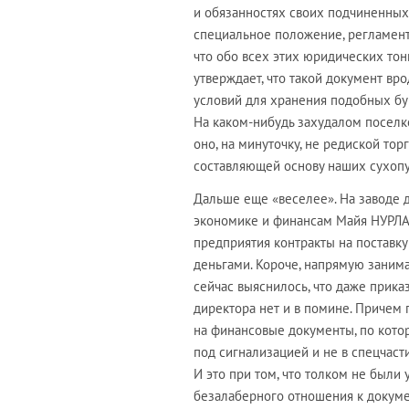
и обязанностях своих подчиненных.
специальное положение, регламенти
что обо всех этих юридических тон
утверждает, что такой документ вр
условий для хранения подобных бу
На каком-нибудь захудалом поселк
оно, на минуточку, не редиской то
составляющей основу наших сухопу
Дальше еще «веселее». На заводе 
экономике и финансам Майя НУРЛАН
предприятия контракты на поставк
деньгами. Короче, напрямую заним
сейчас выяснилось, что даже прика
директора нет и в помине. Причем 
на финансовые документы, по кото
под сигнализацией и не в спецчаст
И это при том, что толком не были 
безалаберного отношения к докум