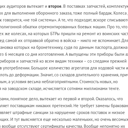
их аудиторов вытекает и
второе
. В поставках запчастей, комплект
х для выполнения оборонного заказа, тоже полный бардак. Колеса
 говорится, «не той системы». А те, что подходят, вскоре списывают
полигонной обкатки отремонтированных боевых машин. Про то, что
ех же колесах, на которых БТРы пришли на ремонт из воинских част
д самой их отправкой обратно в войска – никто не вспоминает. Дл
тановка которых на бронетехнику, судя по данным паспорта, должна
ез 6 месяцев со дня изготовления. А выпущены эти приборы были а
приборов и запчастей ко всем видам техники – со следами прежней
 в употреблении. Большое количество агрегатов для ходовой части 
лоть до деформации. Значит, со складов длительного хранения, при
ым, а условия весьма неблагоприятными. Стоимость новых, но
я на заводском складе, исчисляется сотнями миллионами тенге.
ами, понятное дело, вытекает из первой и второй. Оказалось, что
ляет поставщикам никаких претензий. Не требует замены бракова
ставляет штрафные санкции за нарушение сроков поставок и низкое
щих. И тут выясняется еще несколько маленьких, но очень весомы
й вообще отсутствуют сертификаты качества. Вообще непонятно их