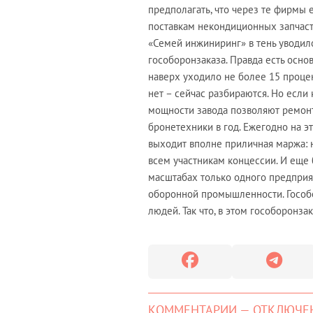
предполагать, что через те фирмы 
поставкам некондиционных запчаст
«Семей инжиниринг» в тень уводил
гособоронзаказа. Правда есть осно
наверх уходило не более 15 процен
нет – сейчас разбираются. Но если 
мощности завода позволяют ремонт
бронетехники в год. Ежегодно на э
выходит вполне приличная маржа: н
всем участникам концессии. И еще 
масштабах только одного предприя
оборонной промышленности. Гособ
людей. Так что, в этом гособоронз
КОММЕНТАРИИ — ОТКЛЮЧЕ