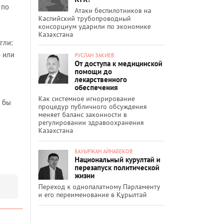
 по
Атаки беспилотников на
Каспийский трубопроводный
консорциум ударили по экономике
Казахстана
гли:
о или
РУСЛАН ЗАКИЕВ
От доступа к медицинской
помощи до
лекарственного
обеспечения
Как системное игнорирование
о бы
процедур публичного обсуждения
меняет баланс законности в
регулировании здравоохранения
Казахстана
БАУЫРЖАН АЙНАБЕКОВ
Национальный курултай и
перезапуск политической
жизни
Переход к однопалатному Парламенту
и его переименование в Құрылтай