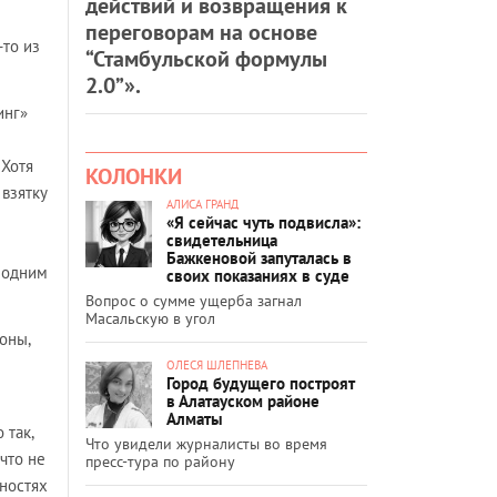
действий и возвращения к
переговорам на основе
-то из
“Стамбульской формулы
2.0”».
инг»
 Хотя
КОЛОНКИ
взятку
АЛИСА ГРАНД
«Я сейчас чуть подвисла»:
свидетельница
Бажкеновой запуталась в
о одним
своих показаниях в суде
Вопрос о сумме ущерба загнал
Масальскую в угол
оны,
ОЛЕСЯ ШЛЕПНЕВА
Город будущего построят
в Алатауском районе
Алматы
 так,
Что увидели журналисты во время
 что не
пресс-тура по району
нностях