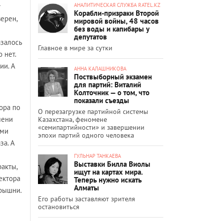
АНАЛИТИЧЕСКАЯ СЛУЖБА RATEL.KZ
т
Корабли-призраки Второй
верен,
мировой войны, 48 часов
без воды и капибары у
депутатов
азалось
Главное в мире за сутки
 нет.
ии. А
АННА КАЛАШНИКОВА
Поствыборный экзамен
для партий: Виталий
Колточник — о том, что
показали съезды
ора по
О перезагрузке партийной системы
мени
Казахстана, феномене
«семипартийности» и завершении
ыми
эпохи партий одного человека
за. А
ГУЛЬНАР ТАНКАЕВА
Выставки Билла Виолы
ракты,
ищут на картах мира.
ектора
Теперь нужно искать
Алматы
арышни.
Его работы заставляют зрителя
остановиться