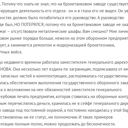
 Потому что знать не знал, что на бронетанковом заводе существуе
рующее деятельность его отдела - он и в глаза его не видел. Он у
костях должно было позаботиться его руководство. А руководство
оде был, НО ПОТЕРЯЛСЯ, потому что на бронетанковом заводе не ок
маг – отсутствовали металлические шкафы. Вам смешно? Мне лично
овом рынке порядка больше, нежели на этом оборонном предприят
ргует, а занимается ремонтом и модернизацией бронетехники,
тных войск.
до недавнего времени работала заместителем генерального директ
ОВА. Она несколько лет ездила по заграницам, подписывала от и
у запасных частей и комплектующих, распоряжалась государственн
алась обеспечением выполнения государственного оборонного зака
за о возложении на нее обязанностей заместителя генерального
гербовая печать предприятия, которая ставилась на оборонные конт
рым перечислялись деньги, хранилась не в сейфе генерального дир
и завода под постоянной охраной, а постоянно находилась у этой б
установлены ни ее статус, ни полномочия. И таких примеров
ентации полным-полно, можно продолжать до бесконечности.