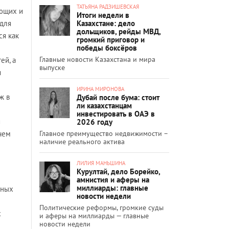
ТАТЬЯНА РАДЗИШЕВСКАЯ
ующих и
Итоги недели в
Казахстане: дело
 для
дольщиков, рейды МВД,
ся как
громкий приговор и
победы боксёров
Главные новости Казахстана и мира
ей, а
выпуске
я
ИРИНА МИРОНОВА
ж в
Дубай после бума: стоит
ли казахстанцам
инвестировать в ОАЭ в
и
2026 году
Главное преимущество недвижимости –
чем
наличие реального актива
ЛИЛИЯ МАНЬШИНА
Курултай, дело Борейко,
амнистия и аферы на
миллиарды: главные
нных
новости недели
Политические реформы, громкие суды
х
и аферы на миллиарды — главные
новости недели