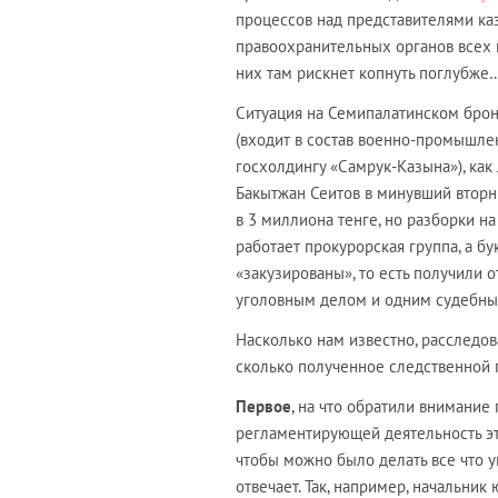
процессов над представителями ка
правоохранительных органов всех ма
них там рискнет копнуть поглубже
Ситуация на Семипалатинском брон
(входит в состав военно-промышле
госхолдингу «Самрук-Казына»), как 
Бакытжан Сеитов в минувший вторн
в 3 миллиона тенге, но разборки н
работает прокурорская группа, а б
«закузированы», то есть получили 
уголовным делом и одним судебным
Насколько нам известно, расследо
сколько полученное следственной 
Первое
, на что обратили внимание
регламентирующей деятельность это
чтобы можно было делать все что уг
отвечает. Так, например, начальни