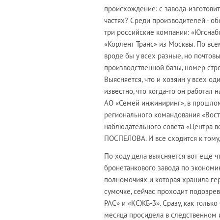
происхождение: с завода-изготовит
частях? Среди производителей - об
три российские компании: «Югснабсе
«Корлент Транс» из Москвы. По вс
вроде бы у всех разные, но почтовы
производственной базы, номер стро
Выясняется, что и хозяин у всех од
известно, что когда-то он работал
АО «Семей инжиниринг», в прошло
регионального командования «Вост
наблюдательного совета «Центра в
ПОСПЕЛОВА. И все сходится к тому,
По ходу дела выясняется вот еще ч
бронетанкового завода по экономик
полномочиях и которая хранила гер
сумочке, сейчас проходит подозре
РАС» и «КСЖБ-3». Сразу, как только
месяца просидела в следственном и