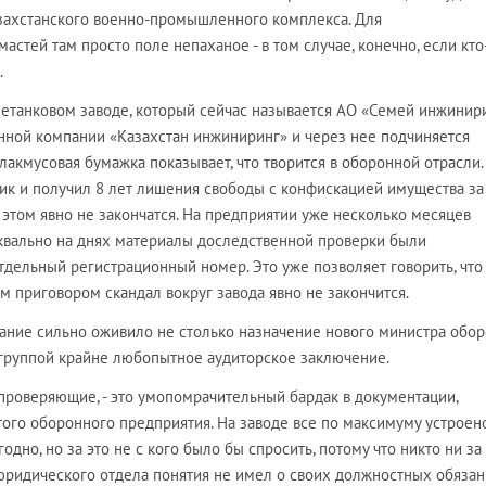
захстанского военно-промышленного комплекса. Для
стей там просто поле непаханое - в том случае, конечно, если кто
…
етанковом заводе, который сейчас называется АО «Семей инжинир
нной компании «Казахстан инжиниринг» и через нее подчиняется
лакмусовая бумажка показывает, что творится в оборонной отрасли.
ик и получил 8 лет лишения свободы с конфискацией имущества за 
а этом явно не закончатся. На предприятии уже несколько месяцев
уквально на днях материалы доследственной проверки были
отдельный регистрационный номер. Это уже позволяет говорить, чт
 приговором скандал вокруг завода явно не закончится.
вание сильно оживило не столько назначение нового министра обор
группой крайне любопытное аудиторское заключение.
 проверяющие, - это умопомрачительный бардак в документации,
го оборонного предприятия. На заводе все по максимуму устроено
одно, но за это не с кого было бы спросить, потому что никто ни за
к юридического отдела понятия не имел о своих должностных обяза