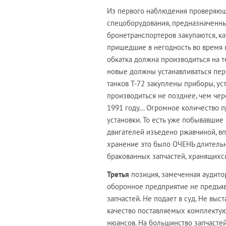
Из первого наблюдения проверяющ
спецоборудования, предназначенны
бронетранспортеров закупаются, как
пришедшие в негодность во время 
обкатка должна производиться на т
новые должны устанавливаться пере
танков Т-72 закуплены приборы, ус
производиться не позднее, чем чер
1991 году... Огромное количество 
установки. То есть уже побывавшие
двигателей изъедено ржавчиной, вп
хранение это было ОЧЕНЬ длительн
бракованных запчастей, хранящихс
Третья
позиция, замеченная аудитор
оборонное предприятие не предъяв
запчастей. Не подает в суд. Не вы
качество поставляемых комплектую
нюансов. На большинство запчасте