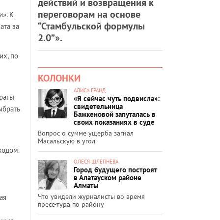
действий и возвращения к
переговорам на основе
». К
“Стамбульской формулы
ата за
2.0”».
их, по
КОЛОНКИ
АЛИСА ГРАНД
араты
«Я сейчас чуть подвисла»:
свидетельница
ыбрать
Бажкеновой запуталась в
своих показаниях в суде
Вопрос о сумме ущерба загнал
Масальскую в угол
кодом.
ОЛЕСЯ ШЛЕПНЕВА
Город будущего построят
в Алатауском районе
Алматы
Что увидели журналисты во время
ая
пресс-тура по району