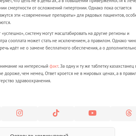
еряет, что цель не в деньгах, а в повышении приверженности к леч
нии смертности от осложнений гипертонии. Однако пока остается
ажутся эти «современные препараты» для рядовых пациентов, особ
аются.
 «успешно», систему могут масштабировать на другие регионы и
втра сооплата может стать не исключением, а правилом. Однако чин
речь идёт не о замене бесплатного обеспечения, а о дополнительн
 внимание на интересный
факт
. За одну и ту же таблетку казахстанец
вое дороже, чем немец. Ответ кроется не в мировых ценах, а в правил
ерство здравоохранения.