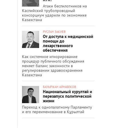
Атаки беспилотников на
Каспийский трубопроводный
консорциум ударили по экономике
Казахстана
РУСЛАН ЗАКИЕВ
От доступа к медицинской
помощи до
лекарственного
обеспечения
Как системное игнорирование
процедур публичного обсуждения
меняет баланс законности в
регулировании здравоохранения
Казахстана
БАУЫРЖАН АЙНАБЕКОВ
Национальный курултай и
перезапуск политической
жизни
Переход к однопалатному Парламенту
и его переименование в Құрылтай