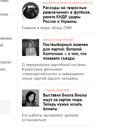
ению,
АНАЛИТИЧЕСКАЯ СЛУЖБА RATEL.KZ
Расходы на «взрослые
развлечения» в футболе,
енно
ракета КНДР, удары
России и Украины
Главное в мире: обзор СМИ
овники
АННА КАЛАШНИКОВА
Поствыборный экзамен
ой
для партий: Виталий
Колточник — о том, что
показали съезды
 платит
О перезагрузке партийной системы
ах,
Казахстана, феномене
«семипартийности» и завершении
эпохи партий одного человека
ГУЛЬНАР ТАНКАЕВА
Выставки Билла Виолы
ищут на картах мира.
Теперь нужно искать
Алматы
Его работы заставляют зрителя
остановиться