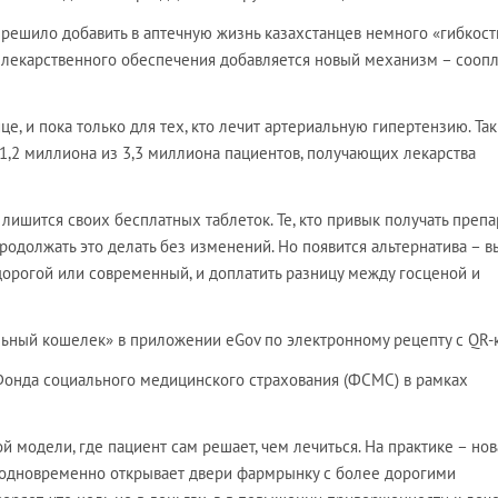
решило добавить в аптечную жизнь казахстанцев немного «гибкости
лекарственного обеспечения добавляется новый механизм – соопл
е, и пока только для тех, кто лечит артериальную гипертензию. Так
1,2 миллиона из 3,3 миллиона пациентов, получающих лекарства
 лишится своих бесплатных таблеток. Те, кто привык получать преп
продолжать это делать без изменений. Но появится альтернатива – в
дорогой или современный, и доплатить разницу между госценой и
льный кошелек» в приложении eGov по электронному рецепту с QR-
Фонда социального медицинского страхования (ФСМС) в рамках
й модели, где пациент сам решает, чем лечиться. На практике – нов
 одновременно открывает двери фармрынку с более дорогими