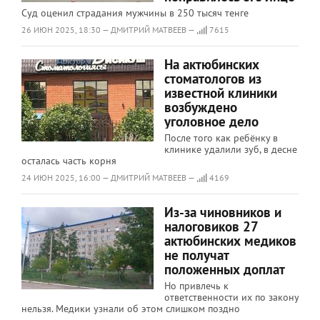
Суд оценил страдания мужчины в 250 тысяч тенге
26 ИЮН 2025, 18:30 — ДМИТРИЙ МАТВЕЕВ —
7615
На актюбинских
стоматологов из
известной клиники
возбуждено
уголовное дело
После того как ребёнку в
клинике удалили зуб, в десне
осталась часть корня
24 ИЮН 2025, 16:00 — ДМИТРИЙ МАТВЕЕВ —
4169
Из-за чиновников и
налоговиков 27
актюбинских медиков
не получат
положенных доплат
Но привлечь к
ответственности их по закону
нельзя. Медики узнали об этом слишком поздно