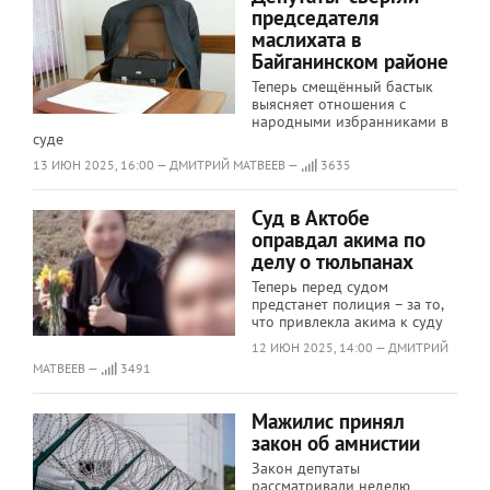
председателя
маслихата в
Байганинском районе
Теперь смещённый бастык
выясняет отношения с
народными избранниками в
суде
13 ИЮН 2025, 16:00 — ДМИТРИЙ МАТВЕЕВ —
3635
Суд в Актобе
оправдал акима по
делу о тюльпанах
Теперь перед судом
предстанет полиция – за то,
что привлекла акима к суду
12 ИЮН 2025, 14:00 — ДМИТРИЙ
МАТВЕЕВ —
3491
Мажилис принял
закон об амнистии
​​​​​​​Закон депутаты
рассматривали неделю