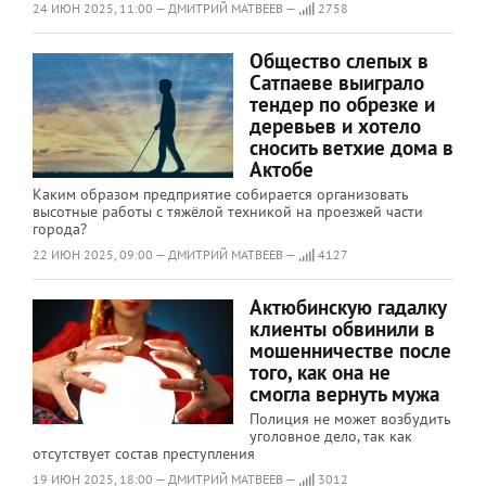
24 ИЮН 2025, 11:00 — ДМИТРИЙ МАТВЕЕВ —
2758
Общество слепых в
Сатпаеве выиграло
тендер по обрезке и
деревьев и хотело
сносить ветхие дома в
Актобе
Каким образом предприятие собирается организовать
высотные работы с тяжёлой техникой на проезжей части
города?
22 ИЮН 2025, 09:00 — ДМИТРИЙ МАТВЕЕВ —
4127
Актюбинскую гадалку
клиенты обвинили в
мошенничестве после
того, как она не
смогла вернуть мужа
Полиция не может возбудить
уголовное дело, так как
отсутствует состав преступления
19 ИЮН 2025, 18:00 — ДМИТРИЙ МАТВЕЕВ —
3012